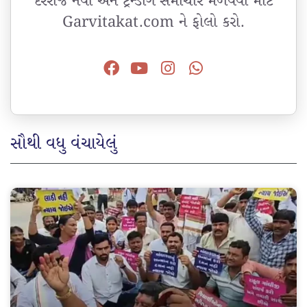
દરરોજ નવા અને ટ્રેન્ડીંગ સમાચાર મેળવવા માટે
Garvitakat.com ને ફોલો કરો.
સૌથી વધુ વંચાયેલું