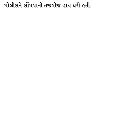
પોલીસને સોંપવાની તજવીજ હાથ ધરી હતી.