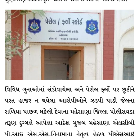
વિવિધ ગુનાઓમાં સંડોવાયેલા અને પેરોલ ફર્લો પર છૂટીને
પરત હાજર ન થયેલા આરોપીઓને ઝડપી પાડી જેલના
સળિયા પાછળ ધકેલી દેવાના મહેસાણા જિલ્લા પોલીસવડા
તરૂણ દુગ્ગલે આપેલા આદેશ મુજબ મહેસાણા એલસીબી
પી.આઇ એસ.એસ.નિનામાના નેતૃત્વ હેઠળ પીએસઆઇ