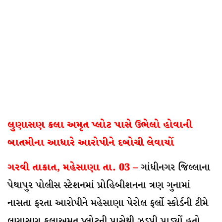
લુણાસણ કલા અમૃત પ્લોટ પાસે ઉભેલો હોવાની
બાતમીના આધારે આરોપીને દબોચી લેવાયોં
ગરવી તાકાત, મહેસાણા તા. 03 –
ગાંધીનગર જિલ્લાના
પેથાપુર પોલીસ સ્ટેશનમાં પ્રોહિબીશનના ત્રણ ગુનામાં
નાસતા ફરતા આરોપીને મહેસાણા પેરોલ ફર્લો સ્કોર્ડની ટીમે
લુણાસણ કલાઅમૃત પ્લોટની પાસેથી ઝડપી પાડ્યોં હતો.