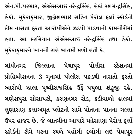
એન.પી.પરમાર, એએસઆઇ નરેન્દ્રસિંહ, હેકો રશમેન્દ્રસિંહ,
હેકો. મુકેશકુમાર, જીગ્નેશભાઇ સહિત પેરોલ ફર્લો સ્કોર્ડની
ટીમ નાસતા ફરતા આરોપીએને ઝડપી પાડવાની કામગીરીમાં
હતા. આ દરમિયાન એએસઆઇ નરેન્દ્રસિંહ તથા હેકો.
મુકેશકુમારને ખાનગી રાહે બાતમી મળી હતી કે,
ગાંધીનગર જિલ્લાના પેથાપુર પોલીસ સ્ટેશનમાં
પ્રોહિબીશનના 3 ગુનામાં પોલીસ પકડથી નાસતો ફરતો
આરોપી ઝાલા પૃથ્વીરાજસિંહ ઉર્ફે પથુભા શંકુજી રહે.
ગણેશપુરા સોસાયટી, કરણનગર રોડ, કડીવાળો હાલમાં
લુુણાસણ કલાઅમૃત પ્લોટની સામે પોતાના પાનના ગલ્લા
ઉપર હાજર છે. જે બાતમીના આધારે મહેસાણા પેરોલ ફર્લો
સ્કોર્ડની ટીમે ઘટના સ્થળે પહોંચી દબોચી લઇ પેથાપુર