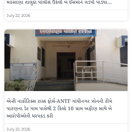
મહેસાણા તાલુકા પોલીસે ઉકેલી બે ઈસમોને ઝડપી પાડ્યા…
July 22, 2026
એન્ટી નાર્કોટિક્સ ટાસ્ક ફોર્સ-ANTF ગાંધીનગર ઝોનની ટીમે
પાટણના ડેર ગામ પાસેથી 2 કિલો 10 ગ્રામ અફીણ સાથે બે
આરોપીઓની ધરપકડ કરી
July 22, 2026