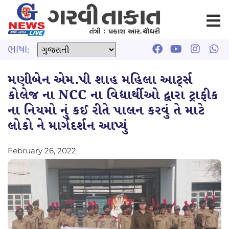
ભાષા:
મણીબેન એમ.પી શાહ મહિલા આર્ટ્સ
કોલેજ ના NCC ના વિદ્યાર્થીઓ દ્વારા ટ્રાફીક
ના નિયમો નું કઈ રીતે પાલન કરવું તે માટે
લોકો ને માર્ગદર્શન આપ્યું
February 26, 2022