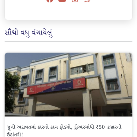
સૌથી વધુ વંચાયેલું
જૂની અદાવતમાં કારનો કાચ ફોડ્યો, ડ્રોઅરમાંથી ₹50 હજારની
ઉઠાંતરી!