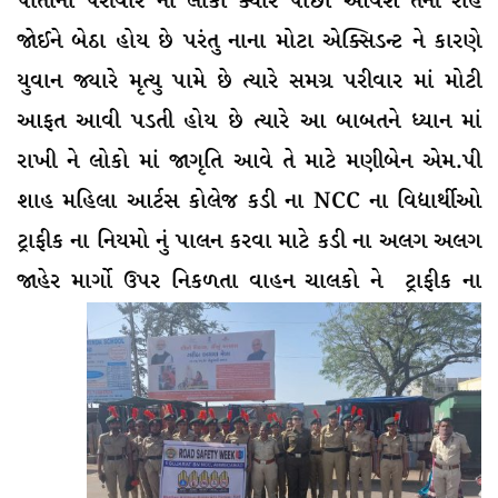
પોતાના પરીવાર ના લોકો ક્યારે પાછા આવશે તેની રાહ
જોઈને બેઠા હોય છે પરંતુ નાના મોટા એક્સિડન્ટ ને કારણે
યુવાન જ્યારે મૃત્યુ પામે છે ત્યારે સમગ્ર પરીવાર માં મોટી
આફત આવી પડતી હોય છે ત્યારે આ બાબતને ધ્યાન માં
રાખી ને લોકો માં જાગૃતિ આવે તે માટે મણીબેન એમ.પી
શાહ મહિલા આર્ટસ કોલેજ કડી ના NCC ના વિદ્યાર્થીઓ
ટ્રાફીક ના નિયમો નું પાલન કરવા માટે કડી ના અલગ અલગ
જાહેર માર્ગો ઉપર નિકળતા વાહન ચાલ
કો ને ટ્રાફીક ના