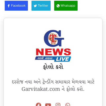
Facebook
Twitter
Whatsapp
ફોલો કરો
દરરોજ નવા અને ટ્રેન્ડીંગ સમાચાર મેળવવા માટે
Garvitakat.com ને ફોલો કરો.