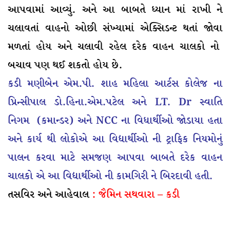
આપવામાં આવ્યું. અને આ બાબતે ધ્યાન માં રાખી ને
ચલાવતાં વાહનો ઓછી સંખ્યામાં એક્સિડન્ટ થતાં જોવા
મળતાં હોય અને ચલાવી રહેલ દરેક વાહન ચાલકો નો
બચાવ પણ થઈ શકતો હોય છે.
કડી મણીબેન એમ.પી. શાહ મહિલા આર્ટસ કોલેજ ના
પ્રિન્સીપાલ ડો.હિના.એમ.પટેલ અને LT. Dr સ્વાતિ
નિગમ (કમાન્ડર) અને NCC ના વિધાર્થીઓ જોડાયા હતા
અને કાર્ય થી લોકોએ આ વિદ્યાર્થીઓ ની ટ્રાફિક નિયમોનું
પાલન કરવા માટે સમજણ આપવા બાબતે દરેક વાહન
ચાલકો એ આ વિદ્યાર્થીઓ ની કામગિરી ને બિરદાવી હતી.
તસવિર અને આહેવાલ
: જૈમિન સથવારા – કડી