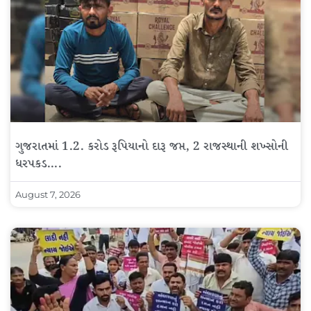
ગુજરાતમાં 1.2. કરોડ રૂપિયાનો દારૂ જપ્ત, 2 રાજસ્થાની શખ્સોની
ધરપકડ….
August 7, 2026