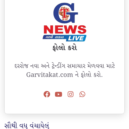
ફોલો કરો
દરરોજ નવા અને ટ્રેન્ડીંગ સમાચાર મેળવવા માટે
Garvitakat.com ને ફોલો કરો.
સૌથી વધુ વંચાયેલું