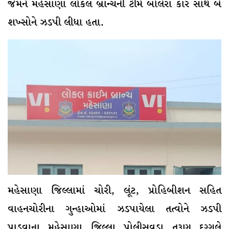
જેમને મહેસાણા લોકલ બ્રાન્ચની ટીમે બોલેરા કાર સાથે બે
શખ્સોને ઝડપી લીધા હતા.
મહેસાણા જિલ્લામાં ચોરી, લૂંટ, પ્રોહિબીશન સહિત
વાહનચોરીના ગુન્હાઓમાં ઝડપાયેલા તત્વોને ઝડપી
પાડવાના મહેસાણા જિલ્લા પોલીસવડા તરૂણ દુગ્ગલે