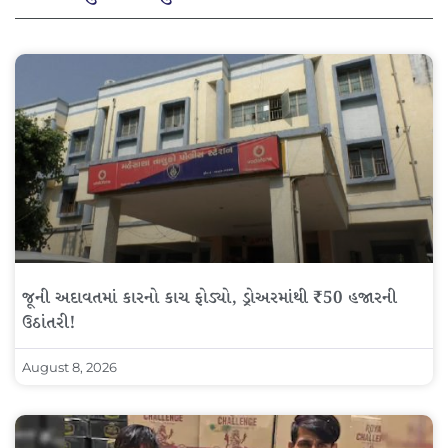
જૂની અદાવતમાં કારનો કાચ ફોડ્યો, ડ્રોઅરમાંથી ₹50 હજારની
ઉઠાંતરી!
August 8, 2026