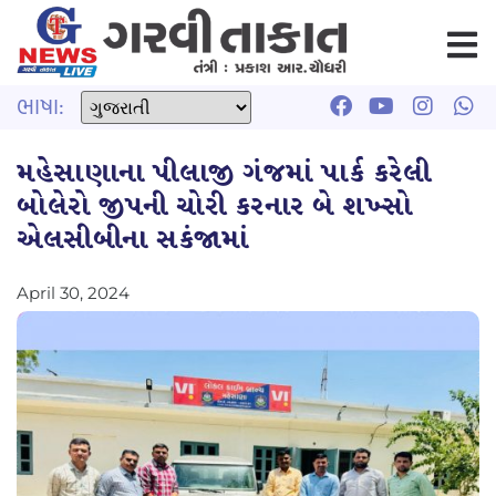
ભાષા:
મહેસાણાના પીલાજી ગંજમાં પાર્ક કરેલી
બોલેરો જીપની ચોરી કરનાર બે શખ્સો
એલસીબીના સકંજામાં
April 30, 2024