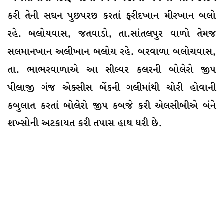
કરી તેની સઘન પુછપરછ કરતાં ફરીદખાન મીરખાન બલો
રહે. બલોયવાસ, જતવાડો, તા.સાંતલપુર વાળો તેમજ
સલમાનખાન અલીખાન બલોચ રહે. બરવાળા બલોચવાસ,
તા. ભાભરવાળાએ આ સીલ્વર કલરની બોલેરો જીપ
પીલાજી ગંજ એક્સીસ બેંકની ગલીમાંથી ચોરી હોવાની
કબુલાત કરતાં બોલેરો જીપ કબજે કરી એલસીબીએ બંને
શખ્સોની અટકાયત કરી તપાસ હાથ ધરી છે.