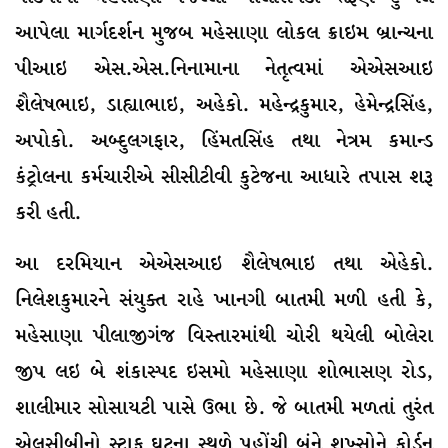
આપેલા માર્ગદર્શન મુજબ મહેસાણા લોકલ ક્રાઇમ બ્રાન્ચના
પીઆઇ એસ.એસ.નિનામાના નેતૃત્વમાં એએસઆઇ
શૈલેષભાઇ, ડાહ્યાભાઇ, અહેકો. મહેન્દ્રકુમાર, હેમેન્દ્રસિંહ,
અપોકો. અબ્દુલગફાર, હિંમતસિંહ તથા નેત્રમ કમાન્ડ
કંટ્રોલના કર્મચારીએ સીસીટીવી કુટેજના આધારે તપાસ શરૂ
કરી હતી.
આ દરમિયાન એએસઆઇ શૈલેષભાઇ તથા એહેકો.
નિલેશકુમારને સંયુક્ત રાહે ખાનગી બાતમી મળી હતી કે,
મહેસાણા પીલાજીગંજ વિસ્તારમાંથી ચોરી થયેલી બોલેરા
જીપ લઇ બે શંકાસ્પદ ઇસમો મહેસાણા શોભાસણ રોડ,
શાલીમાર સોસાયટી પાસે ઉભા છે. જે બાતમી મળતાં તુરંત
એલસીબીનો સ્ટાફ ઘટના સ્થળે પહોંચી બંને શખ્સોને કોર્ડન