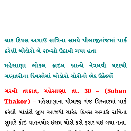
ચાર દિવસ અગાઉ રાત્રિના સમયે પીલાજીગંજમાં પાર્ક
કરેલી બોલેરો બે શખ્સો ઉઠાવી ગયા હતા
મહેસાણા લોકલ ક્રાઇમ બ્રાન્ચે નેત્રમથી મદદથી
ગણતરીના દિવસોમાં બોલેરો ચોરીનો ભેદ ઉકેલ્યોં
ગરવી તાકાત, મહેસાણા તા. 30 – (Sohan
Thakor) –
મહેસાણાના પીલાજી ગંજ વિસ્તારમાં પાર્ક
કરેલી બોલેરી જીપ આજથી ચારેક દિવસ અગાઉ રાત્રિના
સુમારે કોઇ વાહનચોર ઇસમ ચોરી કરી ફરાર થઇ ગયા હતા.