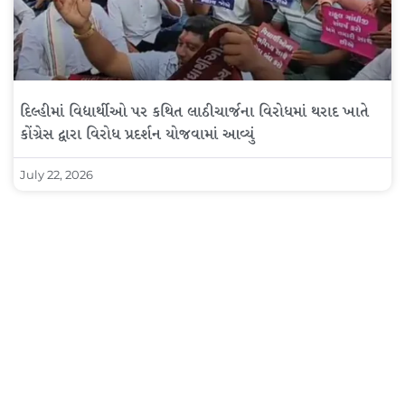
દિલ્હીમાં વિદ્યાર્થીઓ પર કથિત લાઠીચાર્જના વિરોધમાં થરાદ ખાતે
કોંગ્રેસ દ્વારા વિરોધ પ્રદર્શન યોજવામાં આવ્યું
July 22, 2026