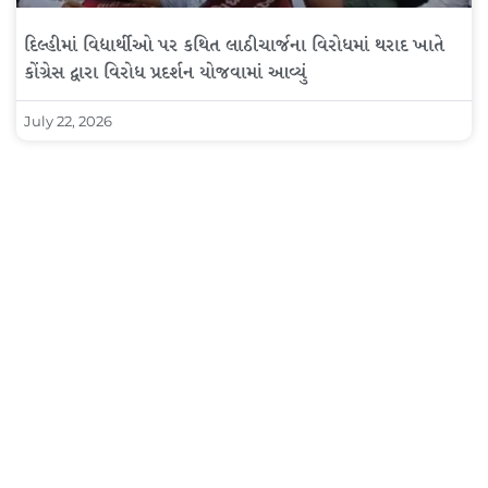
દિલ્હીમાં વિદ્યાર્થીઓ પર કથિત લાઠીચાર્જના વિરોધમાં થરાદ ખાતે
કોંગ્રેસ દ્વારા વિરોધ પ્રદર્શન યોજવામાં આવ્યું
July 22, 2026