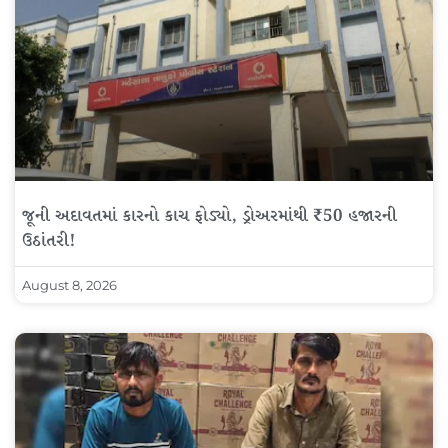
જૂની અદાવતમાં કારનો કાચ ફોડ્યો, ડ્રોઅરમાંથી ₹50 હજારની
ઉઠાંતરી!
August 8, 2026