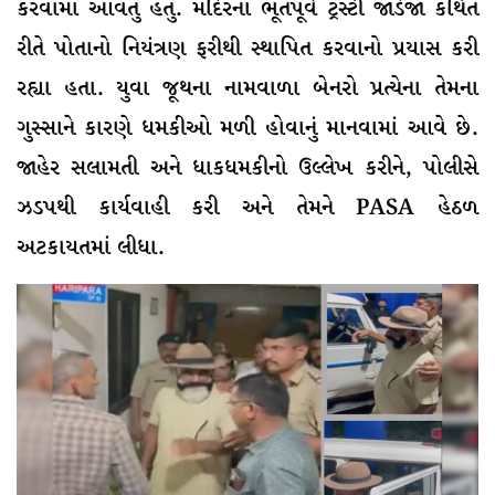
કરવામાં આવતું હતું. મંદિરના ભૂતપૂર્વ ટ્રસ્ટી જાડેજા કથિત
રીતે પોતાનો નિયંત્રણ ફરીથી સ્થાપિત કરવાનો પ્રયાસ કરી
રહ્યા હતા. યુવા જૂથના નામવાળા બેનરો પ્રત્યેના તેમના
ગુસ્સાને કારણે ધમકીઓ મળી હોવાનું માનવામાં આવે છે.
જાહેર સલામતી અને ધાકધમકીનો ઉલ્લેખ કરીને, પોલીસે
ઝડપથી કાર્યવાહી કરી અને તેમને PASA હેઠળ
અટકાયતમાં લીધા.