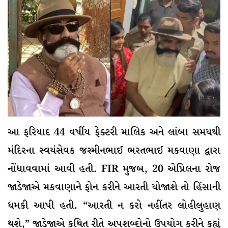
આ ફરિયાદ 44 વર્ષીય ફેક્ટરી માલિક અને લાંબા સમયથી
મંદિરના સ્વયંસેવક જસ્મીનભાઈ ભરતભાઈ મકવાણા દ્વારા
નોંધાવવામાં આવી હતી. FIR મુજબ, 20 એપ્રિલના રોજ
જાડેજાએ મકવાણાને ફોન કરીને આરતી યોજાશે તો હિંસાની
ધમકી આપી હતી. “આરતી ન કરો નહીંતર લોહીલુહાણ
થશે,” જાડેજાએ કથિત રીતે અપશબ્દોનો ઉપયોગ કરીને કહ્યું