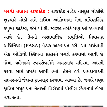
ગરવી તાકાત
રાજકોટ :
રાજકોટ શહેર તાલુકા પોલીસે
શુક્રવારે મોડી રાત્રે ક્ષત્રિય આંદોલનના નેતા પ્રવિણસિંહ
ટપુભા જાડેજા, જેને પી.ટી. જાડેજા તરીકે પણ ઓળખવામાં
આવે છે, તેમની અસામાજિક પ્રવૃત્તિઓ નિવારણ
અધિનિયમ (PASA) હેઠળ અટકાયત કરી. આ કાર્યવાહી
એક ઓડિયો ક્લિપના પ્રસારને પગલે કરવામાં આવી છે
જેમાં જાડેજાએ સ્વયંસેવકોને અમરનાથ મંદિરમાં આરતી
કરવા સામે ધમકી આપી હતી. તેમને હવે અમદાવાદની
સાબરમતી જેલમાં ટ્રાન્સફર કરવામાં આવ્યા છે, જ્યારે ઘણા
ક્ષત્રિય સમુદાયના નેતાઓ વિરોધમાં પોલીસ સ્ટેશનમાં ભેગા
થયા હતા.