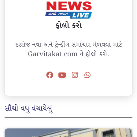
ફોલો કરો
દરરોજ નવા અને ટ્રેન્ડીંગ સમાચાર મેળવવા માટે
Garvitakat.com ને ફોલો કરો.
સૌથી વધુ વંચાયેલું