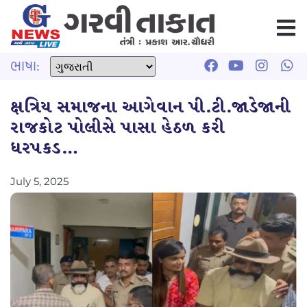
ભાષા:
ક્ષત્રિય સમાજના આગેવાન પી.ટી.જાડેજાની
રાજકોટ પોલીસે પાસા હેઠળ કરી
ધરપકડ…
July 5, 2025