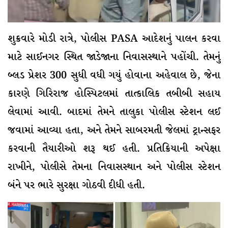
શુક્રવારે મોડી રાત્રે, પોલીસ PASA આદેશનું પાલન કરવા
માટે સાઈનગર સ્થિત જાડેજાના નિવાસસ્થાને પહોંચી. તેમનું
બ્લડ પ્રેશર 300 સુધી વધી ગયું હોવાના અહેવાલ છે, જેના
કારણે ગિરિરાજ હોસ્પિટલમાં તાત્કાલિક તબીબી સહાય
લેવામાં આવી. બાદમાં તેમને તાલુકા પોલીસ સ્ટેશન લઈ
જવામાં આવ્યા હતા, અને તેમને સાબરમતી જેલમાં ટ્રાન્સફર
કરવાની તૈયારીઓ શરૂ થઈ હતી. પ્રતિક્રિયાની અપેક્ષા
રાખીને, પોલીસે તેમના નિવાસસ્થાન અને પોલીસ સ્ટેશન
બંને પર ભારે સુરક્ષા ગોઠવી દીધી હતી.