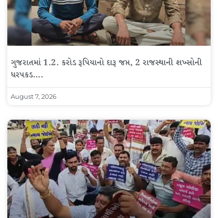
ગુજરાતમાં 1.2. કરોડ રૂપિયાનો દારૂ જપ્ત, 2 રાજસ્થાની શખ્સોની
ધરપકડ….
August 7, 2026