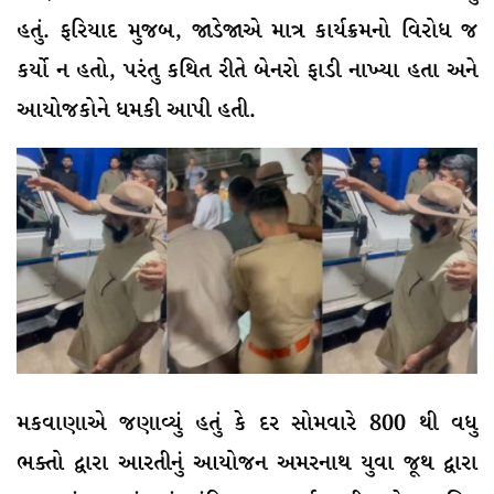
હતું. ફરિયાદ મુજબ, જાડેજાએ માત્ર કાર્યક્રમનો વિરોધ જ
કર્યો ન હતો, પરંતુ કથિત રીતે બેનરો ફાડી નાખ્યા હતા અને
આયોજકોને ધમકી આપી હતી.
મકવાણાએ જણાવ્યું હતું કે દર સોમવારે 800 થી વધુ
ભક્તો દ્વારા આરતીનું આયોજન અમરનાથ યુવા જૂથ દ્વારા