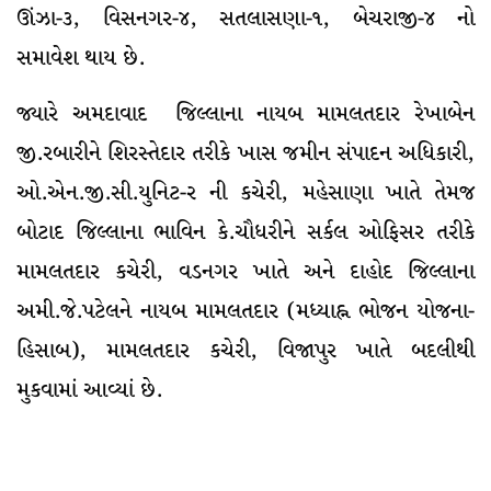
ઊંઝા-૩, વિસનગર-૪, સતલાસણા-૧, બેચરાજી-૪ નો
સમાવેશ થાય છે.
જ્યારે અમદાવાદ જિલ્લાના નાયબ મામલતદાર રેખાબેન
જી.રબારીને શિરસ્તેદાર તરીકે ખાસ જમીન સંપાદન અધિકારી,
ઓ.એન.જી.સી.યુનિટ-ર ની કચેરી, મહેસાણા ખાતે તેમજ
બોટાદ જિલ્લાના ભાવિન કે.ચૌધરીને સર્કલ ઓફિસર તરીકે
મામલતદાર કચેરી, વડનગર ખાતે અને દાહોદ જિલ્લાના
અમી.જે.પટેલને નાયબ મામલતદાર (મધ્યાહ્ન ભોજન યોજના-
હિસાબ), મામલતદાર કચેરી, વિજાપુર ખાતે બદલીથી
મુકવામાં આવ્યાં છે.