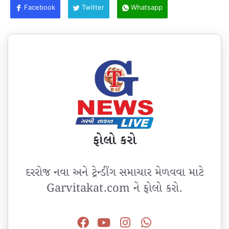
Facebook
Twitter
Whatsapp
ફોલો કરો
દરરોજ નવા અને ટ્રેન્ડીંગ સમાચાર મેળવવા માટે
Garvitakat.com ને ફોલો કરો.