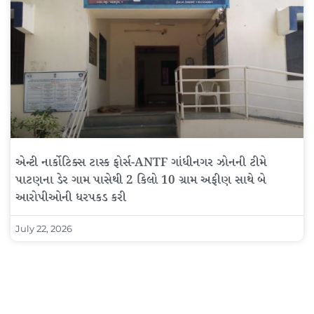
એન્ટી નાર્કોટિક્સ ટાસ્ક ફોર્સ-ANTF ગાંધીનગર ઝોનની ટીમે
પાટણના ડેર ગામ પાસેથી 2 કિલો 10 ગ્રામ અફીણ સાથે બે
આરોપીઓની ધરપકડ કરી
July 22, 2026