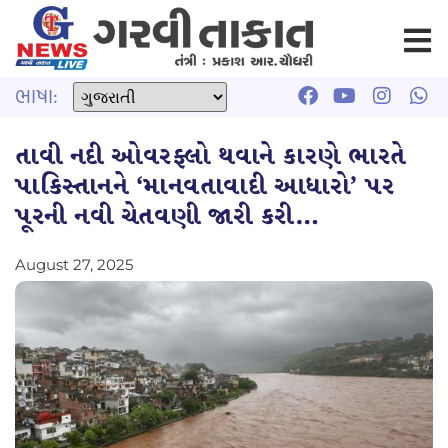
ભાષા:
તાવી નદી ઓવરફ્લો થવાને કારણે ભારતે
પાકિસ્તાનને ‘માનવતાવાદી આધારો’ પર
પૂરની નવી ચેતવણી જારી કરી…
August 27, 2025