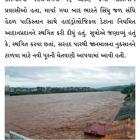
પ્રવાસીઓ હતા, માર્યા ગયા બાદ ભારતે સિંધુ જળ સંધિ
હેઠળ પાકિસ્તાન સાથે હાઇડ્રોલોજિકલ ડેટાના નિયમિત
આદાનપ્રદાનને સ્થગિત કરી દીધું હતું. સૂત્રોએ જણાવ્યું હતું
કે, સ્થગિત કરવા છતાં, સરહદ પારથી જાનમાલના નુકસાનને
ટાળવા માટે નવી પૂરની ચેતવણી આપવામાં આવી હતી.