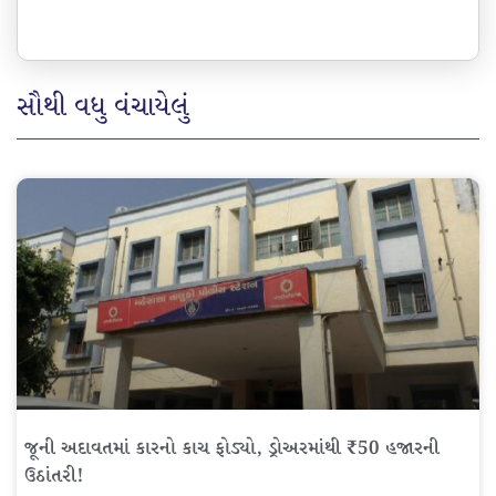
સૌથી વધુ વંચાયેલું
જૂની અદાવતમાં કારનો કાચ ફોડ્યો, ડ્રોઅરમાંથી ₹50 હજારની
ઉઠાંતરી!