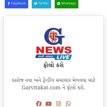
Facebook
Twitter
Whatsapp
ફોલો કરો
દરરોજ નવા અને ટ્રેન્ડીંગ સમાચાર મેળવવા માટે
Garvitakat.com ને ફોલો કરો.