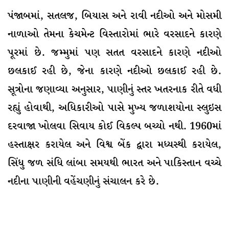
પંજાબમાં, સતલજ, બિયાસ અને રાવી નદીઓ અને મોસમી
નાળાઓ તેમના કેચમેન્ટ વિસ્તારોમાં ભારે વરસાદને કારણે
પૂરમાં છે. જમ્મુમાં પણ સતત વરસાદને કારણે નદીઓ
છલકાઈ રહી છે, જેના કારણે નદીઓ છલકાઈ રહી છે.
સૂત્રોના જણાવ્યા અનુસાર, પાણીનું સ્તર ખતરનાક રીતે વધી
રહ્યું હોવાથી, અધિકારીઓ પાસે મુખ્ય જળાશયોના સ્લુઇસ
દરવાજા ખોલવા સિવાય કોઈ વિકલ્પ બચ્યો નથી. 1960માં
હસ્તાક્ષર કરાયેલ અને વિશ્વ બેંક દ્વારા મધ્યસ્થી કરાયેલ,
સિંધુ જળ સંધિ લાંબા સમયથી ભારત અને પાકિસ્તાન વચ્ચે
નદીના પાણીની વહેંચણીનું સંચાલન કરે છે.