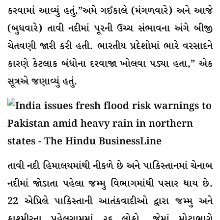
કરવામાં આવ્યું હતું.”અમે ગઈકાલે (મંગળવારે) અને આજે
(બુધવારે) તાવી નદીમાં પૂરની ઉચ્ચ સંભાવના અંગે બીજી
ચેતવણી જારી કરી હતી. ભારતીય પ્રદેશોમાં ભારે વરસાદને
કારણે કેટલાક બંધોના દરવાજા ખોલવા પડ્યા હતા,” એક
સૂત્રએ જણાવ્યું હતું.
તાવી નદી હિમાલયમાંથી નીકળે છે અને પાકિસ્તાનમાં ચેનાબ
નદીમાં જોડાતા પહેલા જમ્મુ વિભાગમાંથી પસાર થાય છે.
22 એપ્રિલે પાકિસ્તાની આતંકવાદીઓ દ્વારા જમ્મુ અને
કાશ્મીરના પહેલગામમાં ૨૬ લોકો, જેમાં મોટાભાગે