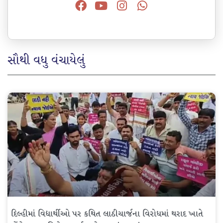
સૌથી વધુ વંચાયેલું
દિલ્હીમાં વિદ્યાર્થીઓ પર કથિત લાઠીચાર્જના વિરોધમાં થરાદ ખાતે