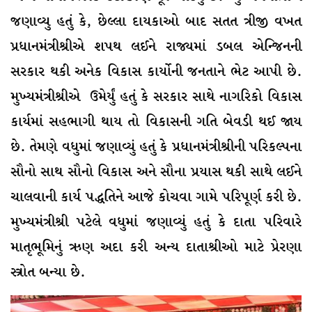
જણાવ્યુ હતું કે, છેલ્લા દાયકાઓ બાદ સતત ત્રીજી વખત
પ્રધાનમંત્રીશ્રીએ શપથ લઈને રાજ્યમાં ડબલ એન્જિનની
સરકાર થકી અનેક વિકાસ કાર્યોની જનતાને ભેટ આપી છે.
મુખ્યમંત્રીશ્રીએ ઉમેર્યું હતું કે સરકાર સાથે નાગરિકો વિકાસ
કાર્યમાં સહભાગી થાય તો વિકાસની ગતિ બેવડી થઈ જાય
છે. તેમણે વધુમાં જણાવ્યું હતું કે પ્રધાનમંત્રીશ્રીની પરિકલ્પના
સૌનો સાથ સૌનો વિકાસ અને સૌના પ્રયાસ થકી સાથે લઈને
ચાલવાની કાર્ય પદ્ધતિને આજે કોચવા ગામે પરિપૂર્ણ કરી છે.
મુખ્યમંત્રીશ્રી પટેલે વધુમાં જણાવ્યું હતું કે દાતા પરિવારે
માતૃભૂમિનું ઋણ અદા કરી અન્ય દાતાશ્રીઓ માટે પ્રેરણા
સ્ત્રોત બન્યા છે.