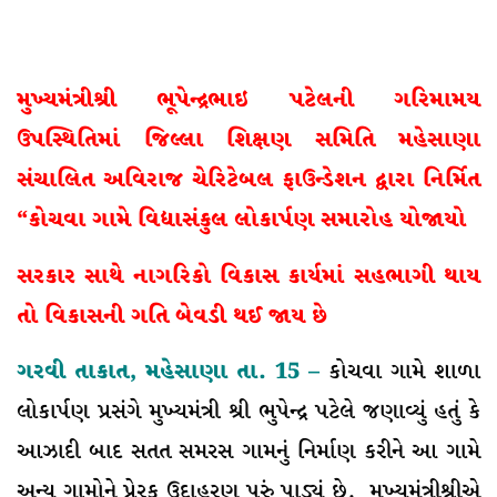
મુખ્યમંત્રીશ્રી ભૂપેન્દ્રભાઇ પટેલની ગરિમામય
ઉપસ્થિતિમાં જિલ્લા શિક્ષણ સમિતિ મહેસાણા
સંચાલિત અવિરાજ ચેરિટેબલ ફાઉન્ડેશન દ્વારા નિર્મિત
“કોચવા ગામે વિદ્યાસંકુલ લોકાર્પણ સમારોહ યોજાયો
સરકાર સાથે નાગરિકો વિકાસ કાર્યમાં સહભાગી થાય
તો વિકાસની ગતિ બેવડી થઈ જાય છે
ગરવી તાકાત, મહેસાણા તા. 15 –
કોચવા ગામે શાળા
લોકાર્પણ પ્રસંગે મુખ્યમંત્રી શ્રી ભુપેન્દ્ર પટેલે જણાવ્યું હતું કે
આઝાદી બાદ સતત સમરસ ગામનું નિર્માણ કરીને આ ગામે
અન્ય ગામોને પ્રેરક ઉદાહરણ પૂરું પાડ્યું છે. મુખ્યમંત્રીશ્રીએ