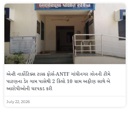
એન્ટી નાર્કોટિક્સ ટાસ્ક ફોર્સ-ANTF ગાંધીનગર ઝોનની ટીમે
પાટણના ડેર ગામ પાસેથી 2 કિલો 10 ગ્રામ અફીણ સાથે બે
આરોપીઓની ધરપકડ કરી
July 22, 2026