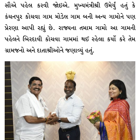
સૌએ પહેલ કરવી જોઇએ. મુખ્યમંત્રીશ્રી ઉમેર્યું હતું કે
કંચનપુર કોચવા ગામ મોડેલ ગામ બની અન્ય ગામોને પણ
પ્રેરણા આપી રહ્યું છે. રાજ્યના તમામ ગામો આ ગામની
પહેલને બિરદાવી કોચવા ગામમાં થઈ રહેલા કર્યો કરે તેમ
ગ્રામજનો અને દાતાશ્રીઓને જણાવ્યું હતું.