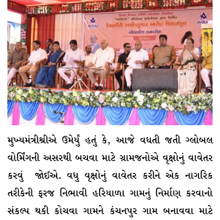
મુખ્યમંત્રીશ્રીએ ઉમેર્યું હતું કે, આજે વધતી જતી ગ્લોબલ
વોર્મિંગની અસરથી બચવા માટે ગ્રામજનોએ વૃક્ષોનું વાવેતર
કરવું જોઈએ. વધુ વૃક્ષોનું વાવેતર કરીને એક નાગરિક
તરીકેની ફરજ નિભાવી હરિયાળા ગામનું નિર્માણ કરવાનો
સંકલ્પ થકી કોચવા ગામને કંચનપુર ગામ બનાવવા માટે