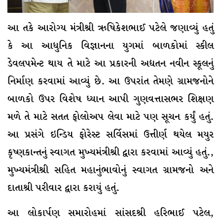
આ તકે આરોગ્ય મંત્રીશ્રી ઋષિકેશભાઈ પટેલે જણાવ્યું હતું
કે આ આધુનિક વિજ્ઞાનના યુગમાં બાળકોમાં સ્કીલ
ડેવલપમેન્ટ થાય તે માટે આ પ્રકારની અદ્યતન નવીન સ્કૂલનું
નિર્માણ કરવામાં આવ્યું છે. આ ઉપરાંત તેમણે ગ્રામજનોને
બાળકો ઉપર વિશેષ ધ્યાન આપી ગુણવત્તાસભર શિક્ષણ
મળે તે માટે સતત ફોલોઅપ લેવા માટે પણ સૂચન કર્યું હતું.
આ પ્રસંગે ઇન્ડિય ફોરેસ્ટ સર્વિસમાં ઉત્તીર્ણ થયેલ મયુર
કૃષ્ણકાન્તનું સ્વાગત મુખ્યમંત્રીશ્રી દ્વારા કરવામાં આવ્યું હતું.,
મુખ્યમંત્રીશ્રી સહિત મહાનુંભાવોનું સ્વાગત ગ્રામજનો અને
દાતાશ્રી પરીવાર દ્વારા કરાયું હતું.
આ લોકાર્પણ સમારોહમાં સાંસદશ્રી હરિભાઈ પટેલ,