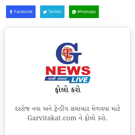
Facebook
Twitter
Whatsapp
ફોલો કરો
દરરોજ નવા અને ટ્રેન્ડીંગ સમાચાર મેળવવા માટે
Garvitakat.com ને ફોલો કરો.