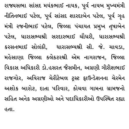
રાજ્યસભા સાંસદ મયંકભાઈ નાયક, પૂર્વ નાયબ મુખ્યમંત્રી
નીતિનભાઈ પટેલ, પૂર્વ સાંસદ શારદાબેન પટેલ, પૂર્વ ગૃહ
મંત્રી રજનીભાઈ પટેલ, જિલ્લા પંચાયત પ્રમુખ તૃષાબેન
પટેલ, ધારાસભ્યશ્રી સરદારભાઈ ચૌધરી, ધારાસભ્યશ્રી
કરસનભાઈ સોલંકી, ધારાસભ્યશ્રી સી. જે. ચાવડા,
મહેસાણા જિલ્લા કલેકટરશ્રી એમ નાગરાજન, જિલ્લા
વિકાસ અધિકારી ડો.હસરત જૈસમીન, અગ્રણી ગીરીશભાઈ
રાજગોર, અવિરાજ ચેરીટેબલ ટ્રસ્ટ ફાઉન્ડેશનના ચેરમેન
અશોક બારોટ, દાતા પરિવાર, કોચવા ગામના ગ્રામજનો
સહિત અનેક અગ્રણીઓ અને પદાધિકારીઓ ઉપસ્થિત રહ્યા
હતા.