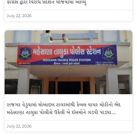
કોંગ્રેસ દ્વારા વિરોધ પ્રદર્શન યોજવામાં આવ્યું
July 22, 2026
રાજગર હેડુવામાં મોબાઇલ ટાવરમાંથી કેબલ વાયર ચોરીનો ભેદ
મહેસાણા તાલુકા પોલીસે ઉકેલી બે ઈસમોને ઝડપી પાડ્યા…
July 22, 2026