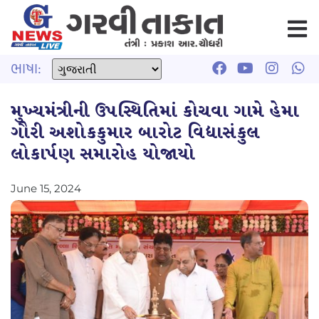
ભાષા:
મુખ્યમંત્રીની ઉપસ્થિતિમાં કોચવા ગામે હેમા
ગૌરી અશોકકુમાર બારોટ વિદ્યાસંકુલ
લોકાર્પણ સમારોહ યોજાયો
June 15, 2024