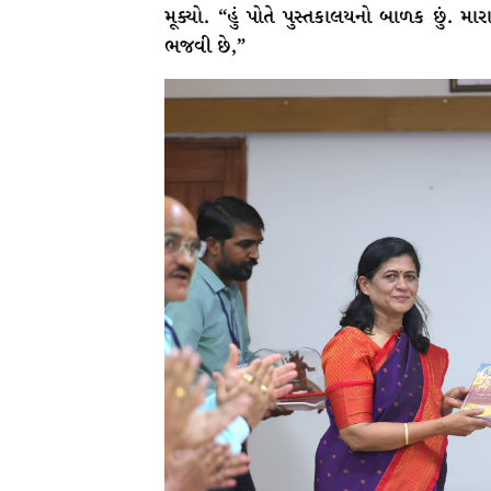
મૂક્યો. “હું પોતે પુસ્તકાલયનો બાળક છું. મા
ભજવી છે,”