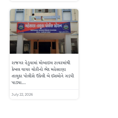
રાજગર હેડુવામાં મોબાઇલ ટાવરમાંથી
કેબલ વાયર ચોરીનો ભેદ મહેસાણા
તાલુકા પોલીસે ઉકેલી બે ઈસમોને ઝડપી
પાડ્યા…
July 22, 2026