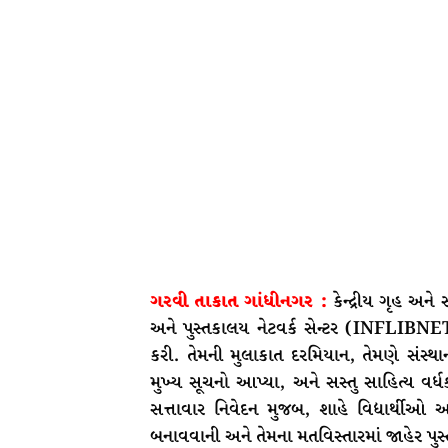
ગરવી તાકાત ગાંધીનગર :
કેન્દ્રીય ગૃહ અન
અને પુસ્તકાલય નેટવર્ક સેન્ટર (INFLIBNET
કરી. તેમની મુલાકાત દરમિયાન, તેમણે સંસ્
મુખ્ય સૂચનો આપ્યા, અને સસ્તુ સાહિત્ય વર
સત્તાવાર નિવેદન મુજબ, શાહે વિદ્યાર્થીઓ
બનાવવાની અને તેમના મતવિસ્તારમાં જાહેર પુ