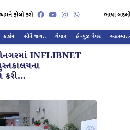
અમને ફોલો કરો
ભાષા બદલ
ક્રાઈમ
સીને જગત
વેપાર
ઈ ન્યુઝ પેપર
અકસ્માત-દ
ાંધીનગરમાં INFLIBNET
પુસ્તકાલયના
ત કરી…