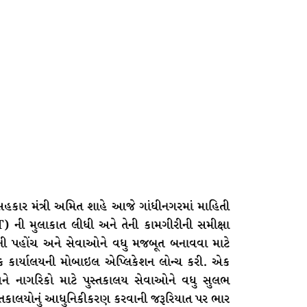
ે સહકાર મંત્રી અમિત શાહે આજે ગાંધીનગરમાં માહિતી
) ની મુલાકાત લીધી અને તેની કામગીરીની સમીક્ષા
થાની પહોંચ અને સેવાઓને વધુ મજબૂત બનાવવા માટે
્ધક કાર્યાલયની મોબાઇલ એપ્લિકેશન લોન્ચ કરી. એક
 અને નાગરિકો માટે પુસ્તકાલય સેવાઓને વધુ સુલભ
સ્તકાલયોનું આધુનિકીકરણ કરવાની જરૂરિયાત પર ભાર