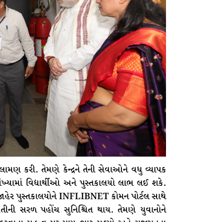
મણ કરી. તેમણે કેન્દ્રને તેની સેવાઓને વધુ વ્યાપક
ંખ્યામાં વિદ્યાર્થીઓ અને પુસ્તકાલયો લાભ લઈ શકે.
જાહેર પુસ્તકાલયોને INFLIBNET કોમન પોર્ટલ સાથે
ીની સરળ પહોંચ સુનિશ્ચિત થાય. તેમણે યુવાનોને