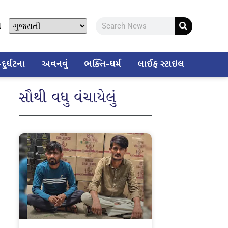
ો
ુર્ઘટના
અવનવું
ભક્તિ-ધર્મ
લાઈફ સ્ટાઇલ
સૌથી વધુ વંચાયેલું