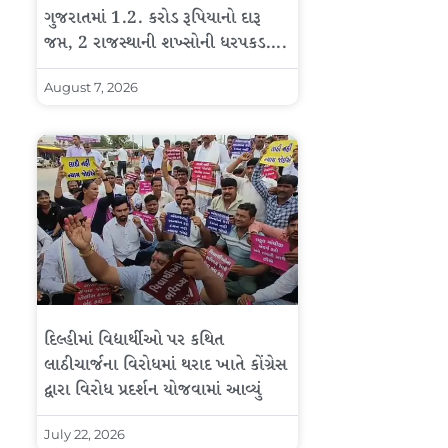
ગુજરાતમાં 1.2. કરોડ રૂપિયાનો દારૂ
જપ્ત, 2 રાજસ્થાની શખ્સોની ધરપકડ….
August 7, 2026
દિલ્હીમાં વિદ્યાર્થીઓ પર કથિત
લાઠીચાર્જના વિરોધમાં થરાદ ખાતે કોંગ્રેસ
દ્વારા વિરોધ પ્રદર્શન યોજવામાં આવ્યું
July 22, 2026