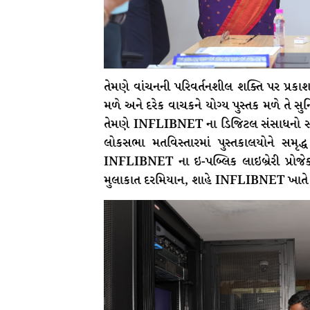
તેમણે વાંચનની પરિવર્તનશીલ શક્તિ પર પ્રકાશ
મળે અને દરેક વાચકને યોગ્ય પુસ્તક મળે તે સુન
તેમણે INFLIBNET ના ડિજિટલ સંસાધનો સા
લોકસભા મતવિસ્તારમાં પુસ્તકાલયોને સમૃ
INFLIBNET ના ઇ-પબ્લિક લાઇબ્રેરી પ્રોજેક્
મુલાકાત દરમિયાન, શાહે INFLIBNET ખાતે ડે