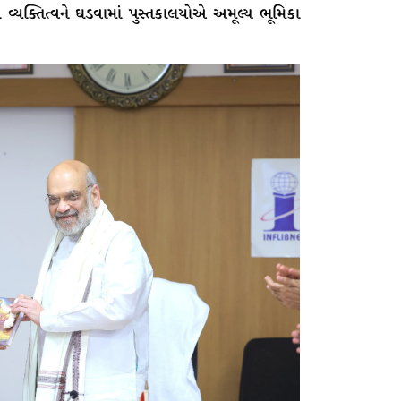
રા વ્યક્તિત્વને ઘડવામાં પુસ્તકાલયોએ અમૂલ્ય ભૂમિકા