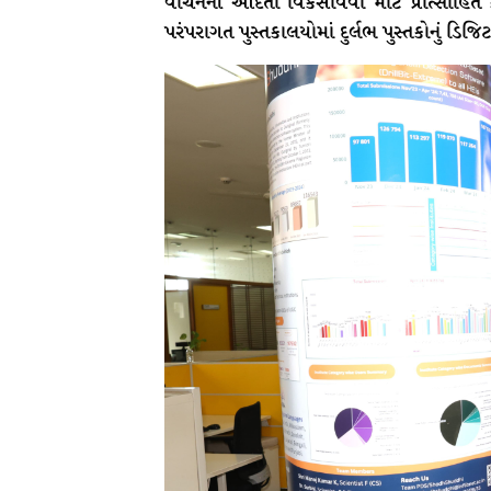
વાંચનની આદતો વિકસાવવા માટે પ્રોત્સાહિત
પરંપરાગત પુસ્તકાલયોમાં દુર્લભ પુસ્તકોનું 