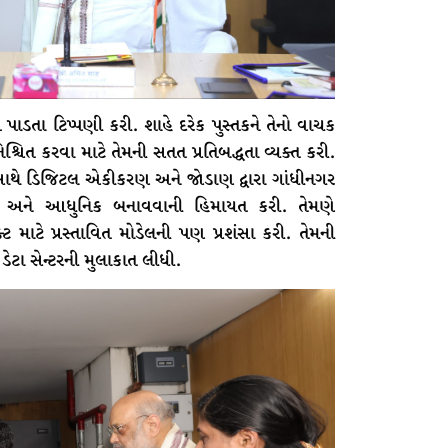
 પાડતા ટિપ્પણી કરી. શાહે દરેક પુસ્તકને તેનો વાચક
િશ્ચિત કરવા માટે તેમની સતત પ્રતિબદ્ધતા વ્યક્ત કરી.
થે ડિજિટલ એકીકરણ અને જોડાણ દ્વારા ગાંધીનગર
દ્ધ અને આધુનિક બનાવવાની હિમાયત કરી. તેમણે
ટ માટે પ્રસ્તાવિત મોડેલની પણ પ્રશંસા કરી. તેમની
ટા સેન્ટરની મુલાકાત લીધી.