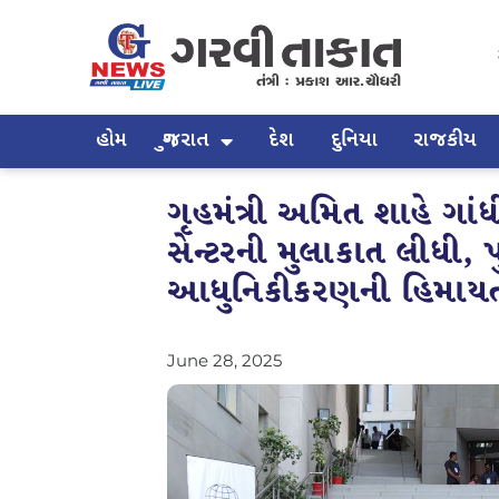
હોમ
ગુજરાત
દેશ
દુનિયા
રાજકીય
ગૃહમંત્રી અમિત શાહે ગ
સેન્ટરની મુલાકાત લીધી, 
આધુનિકીકરણની હિમાય
June 28, 2025