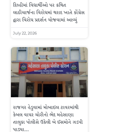
દિલ્હીમાં વિદ્યાર્થીઓ પર કથિત
લાઠીચાર્જના વિરોધમાં થરાદ ખાતે કોંગ્રેસ
દ્વારા વિરોધ પ્રદર્શન યોજવામાં આવ્યું
July 22, 2026
રાજગર હેડુવામાં મોબાઇલ ટાવરમાંથી
કેબલ વાયર ચોરીનો ભેદ મહેસાણા
તાલુકા પોલીસે ઉકેલી બે ઈસમોને ઝડપી
પાડ્યા…