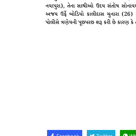
નવાપુરા), તેના સાથીઓ ઉદય સંતોષ સોનાવણે 
અજય ઉર્ફે બોડિયો કાલીદાસ ચુનારા (26) 
પોલીસે ત્રણેયની પૂછપરછ શરૂ કરી છે કારણ કે 
Facebook
Twitter
Wh