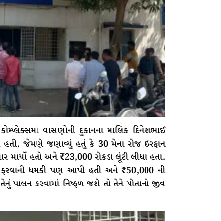
ોમ્પ્લેક્સમાં વાસણોની દુકાનના માલિક દિનેશભાઈ
હતી, જેમણે જણાવ્યું હતું કે 30 મેના રોજ ઇરફાન
માર માર્યો હતો અને ₹23,000 રોકડા લૂંટી લીધા હતા.
છા ફરવાની ધમકી પણ આપી હતી અને ₹50,000 ની
ું પાલન કરવામાં નિષ્ફળ જશે તો તેને પોતાનો જીવ