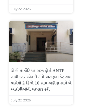
July 22, 2026
એન્ટી નાર્કોટિક્સ ટાસ્ક ફોર્સ-ANTF
ગાંધીનગર ઝોનની ટીમે પાટણના ડેર ગામ
પાસેથી 2 કિલો 10 ગ્રામ અફીણ સાથે બે
આરોપીઓની ધરપકડ કરી
July 22, 2026