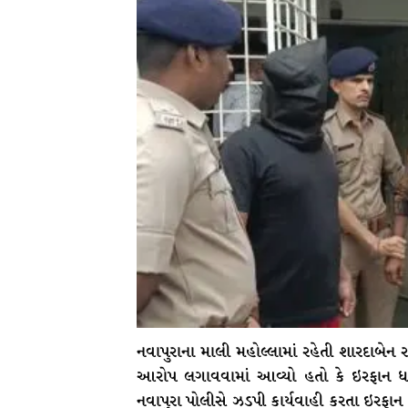
નવાપુરાના માલી મહોલ્લામાં રહેતી શારદાબેન
આરોપ લગાવવામાં આવ્યો હતો કે ઇરફાન ધ
નવાપુરા પોલીસે ઝડપી કાર્યવાહી કરતા ઇરફાન