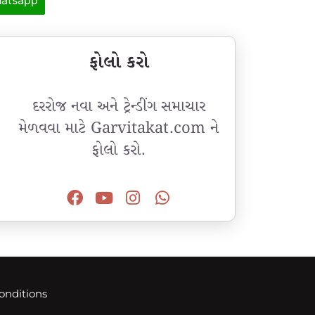
ફોલો કરો
દરરોજ નવા અને ટ્રેન્ડીંગ સમાચાર
મેળવવા માટે Garvitakat.com ને
ફોલો કરો.
onditions