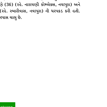
(36) (રહે. નારાયણી કોમ્પ્લેક્સ, નવાપુરા) અને
(રહે. રબારીવાસ, નવાપુરા) ની ધરપકડ કરી હતી.
તપાસ ચાલુ છે.
atsapp