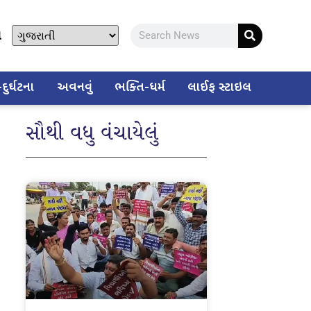
ો
ુર્ઘટના
અવનવું
ભક્તિ-ધર્મ
લાઈફ સ્ટાઇલ
સૌથી વધુ વંચાયેલું