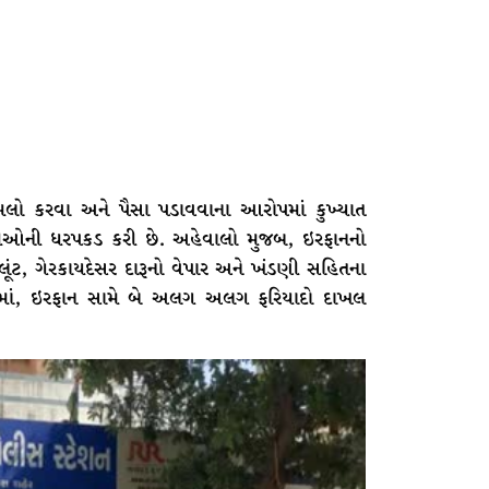
ુમલો કરવા અને પૈસા પડાવવાના આરોપમાં કુખ્યાત
ાથીઓની ધરપકડ કરી છે. અહેવાલો મુજબ, ઇરફાનનો
લૂંટ, ગેરકાયદેસર દારૂનો વેપાર અને ખંડણી સહિતના
યામાં, ઇરફાન સામે બે અલગ અલગ ફરિયાદો દાખલ