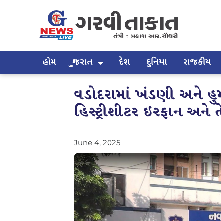
હોમ
ગુજરાત
દેશ
દુનિયા
રાજકીય
વડોદરામાં ખંડણી અને હ
હિસ્ટ્રીશીટર ઇરફાન અન
June 4, 2025