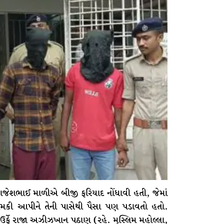
 રાજેશભાઈ માળીએ બીજી ફરિયાદ નોંધાવી હતી, જેમાં
મકી આપીને તેની પાસેથી પૈસા પણ પડાવતો હતો.
 ઉર્ફે રાજા અઝીઝખાન પઠાણ (રહે. મુસ્લિમ મહોલ્લા,