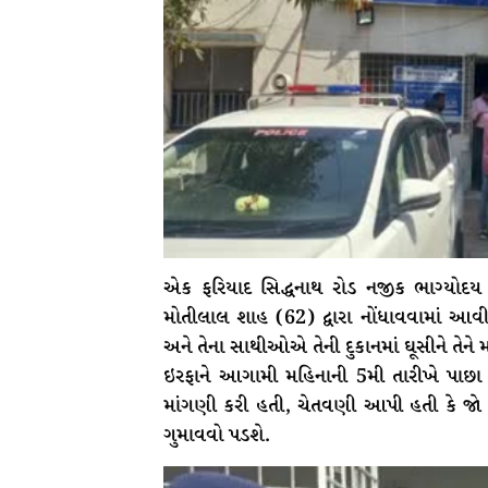
એક ફરિયાદ સિદ્ધનાથ રોડ નજીક ભાગ્યોદય ક
મોતીલાલ શાહ (62) દ્વારા નોંધાવવામાં આવી 
અને તેના સાથીઓએ તેની દુકાનમાં ઘૂસીને તેને 
ઇરફાને આગામી મહિનાની 5મી તારીખે પા
માંગણી કરી હતી, ચેતવણી આપી હતી કે જો તેન
ગુમાવવો પડશે.