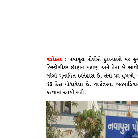
વડોદરા :
નવાપુરા પોલીસે દુકાનદારો પર હ
હિસ્ટ્રીશીટર ઇરફાન પઠાણ અને તેના બે સ
લાંબો ગુનાહિત ઇતિહાસ છે, તેના પર હુમલો, 
36 કેસ નોંધાયેલા છે. તાજેતરના અઠવાડિ
કરવામાં આવી હતી.