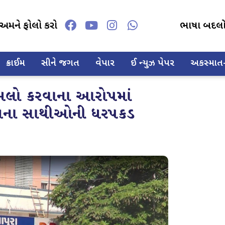
અમને ફોલો કરો
ભાષા બદલ
ક્રાઈમ
સીને જગત
વેપાર
ઈ ન્યુઝ પેપર
અકસ્માત-દ
ુમલો કરવાના આરોપમાં
ે તેના સાથીઓની ધરપકડ