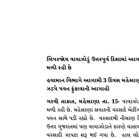
બિપરજોય વાવાઝોડું ઉત્તરપૂર્વ દિશામાં આગ
મળી રહી છે
હવામાન વિભાગે આગામી 3 દિવસ મહેસાણા
ઝડપે પવન ફૂંકાવાની આગાહી
ગરવી તાકાત, મહેસાણા તા. 15-
વાવાઝોડ
મળી રહી છે. મહેસાણા સવારની વરસાદે બેટીંગ
પવન સાથે પડી રહ્યો છે. વરસાદથી નીચાણ વ
ઉત્તર ગુજરાતમાં પણ વાવાઝોડાને કારણે વાતા
વરસાદી ઝાપટા શરૂ થઈ ગયા છે. હાલ લોકો