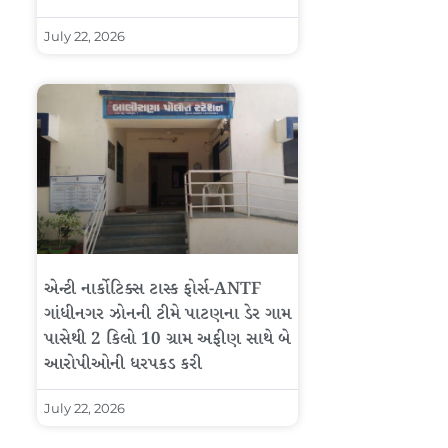
July 22, 2026
એન્ટી નાર્કોટિક્સ ટાસ્ક ફોર્સ-ANTF
ગાંધીનગર ઝોનની ટીમે પાટણના ડેર ગામ
પાસેથી 2 કિલો 10 ગ્રામ અફીણ સાથે બે
આરોપીઓની ધરપકડ કરી
July 22, 2026