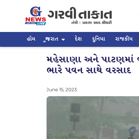
હોમ
ગુજરાત
દેશ
દુનિયા
રાજકીય
મહેસાણા અને પાટણમાં 
ભારે પવન સાથે વરસાદ
June 15, 2023