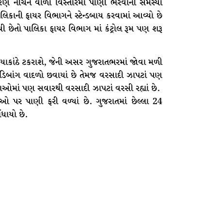
ારણે નીચન વાળા વિસ્તારમાં પાણી ભરવાની સમસ્યા
કાની ફાયર વિભાગને સ્ટેન્ડબાય કરવામાં આવ્યો છે
ી છેતો પાલિકા ફાયર વિભાગ માં કંટ્રોલ રૂમ પણ શરૂ
યાકાંઠે ટકરાશે, જેની અસર ગુજરાતભરમાં જોવા મળી
ડિબાંગ વાદળો છવાયાં છે તેમજ વરસાદી ઝાપટાં પણ
ઓમાં પણ સવારથી વરસાદી ઝાપટાં વરસી રહ્યાં છે.
પર પાણી ફરી વળ્યાં છે. ગુજરાતમાં છેલ્લા 24
ંધાયો છે.