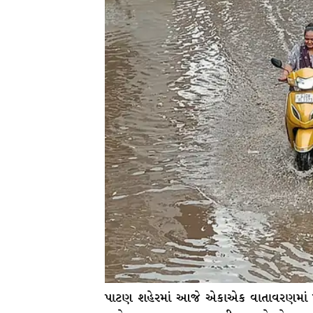
પાટણ શહેરમાં આજે એકાએક વાતાવરણમાં 