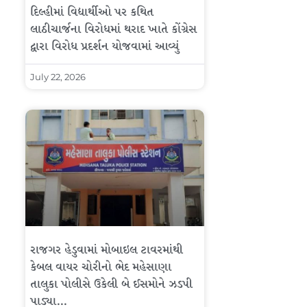
દિલ્હીમાં વિદ્યાર્થીઓ પર કથિત
લાઠીચાર્જના વિરોધમાં થરાદ ખાતે કોંગ્રેસ
દ્વારા વિરોધ પ્રદર્શન યોજવામાં આવ્યું
July 22, 2026
રાજગર હેડુવામાં મોબાઇલ ટાવરમાંથી
કેબલ વાયર ચોરીનો ભેદ મહેસાણા
તાલુકા પોલીસે ઉકેલી બે ઈસમોને ઝડપી
પાડ્યા…