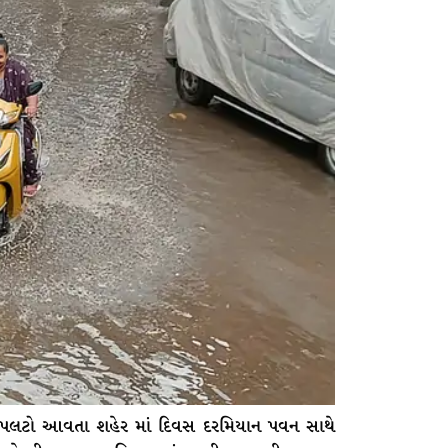
પલટો આવતા શહેર માં દિવસ દરમિયાન પવન સાથે