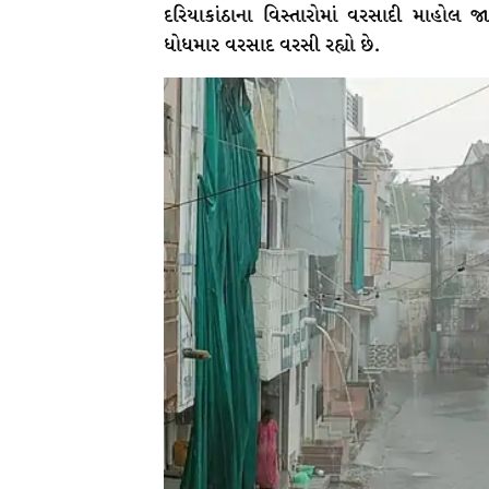
દરિયાકાંઠાના વિસ્તારોમાં વરસાદી માહોલ જા
ધોધમાર વરસાદ વરસી રહ્યો છે.