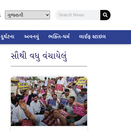
ો
ુર્ઘટના
અવનવું
ભક્તિ-ધર્મ
લાઈફ સ્ટાઇલ
સૌથી વધુ વંચાયેલું