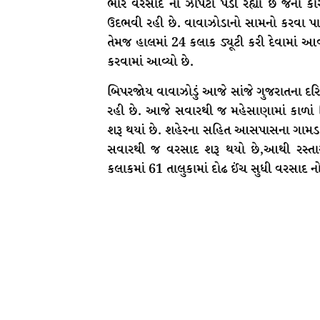
ભારે વરસાદ ના ઝાપટા પડી રહ્યા છે જેના ક
ઉદભવી રહી છે. વાવાઝોડાનો સામનો કરવા પાલિ
તેમજ હાલમાં 24 કલાક ડ્યૂટી કરી દેવામાં આવ
કરવામાં આવ્યો છે.
બિપરજોય વાવાઝોડું આજે સાંજે ગુજરાતના દરિ
રહી છે. આજે સવારથી જ મહેસાણામાં કાળાં 
શરૂ થયાં છે. શહેરના સહિત આસપાસના ગામડા
સવારથી જ વરસાદ શરૂ થયો છે,આથી રસ્તાઓ 
કલાકમાં 61 તાલુકામાં દોઢ ઈંચ સુધી વરસાદ નો