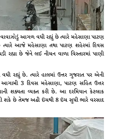
ાઝોડું આગળ વધી રહ્યું છે ત્યારે મહેસાણા પાટણ
ે ત્યારે આજે મહેસાણા તથા પાટણ શહેરમાં દિવસ
ી રહ્યા છે જેને લઈ નીચન વાળા વિસ્તારમાં પાણી
વધી રહ્યું છે. ત્યારે હાલમાં ઉત્તર ગુજરાત પર એની
ે આગામી 3 દિવસ મહેસાણા, પાટણ સહિત ઉત્તર
વાની શક્યતા વ્યક્ત કરી છે. આ દરમિયાન કેટલાક
ી શકે છે તેમજ અઢી ઇંચથી 8 ઇંચ સુધી ભારે વરસાદ