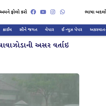
અમને ફોલો કરો
ભાષા બદલ
ક્રાઈમ
સીને જગત
વેપાર
ઈ ન્યુઝ પેપર
અકસ્માત-દ
વાવાઝોડાની અસર વર્તાઇ