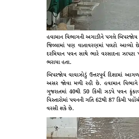
હવામાન વિભાગની અગાઙીને પગલે બિપરજોય વાવ
જિલ્લામાં પણ વાતાવરણમાં પલટો આવ્યો છ
દરમિયાન પવન સાથે ભારે વરસાદના ઝાપટા પડ
ભરાયા હતા.
બિપરજોય વાવાઝોડું ઉત્તરપૂર્વ દિશામાં આગળ 
અસર જોવા મળી રહી છે. હવામાન વિભાગ
ગુજરાતમાં 40થી 50 કિમી ઝડપે પવન ફૂંકા
વિસ્તારોમાં પવનની ગતિ 62થી 87 કિમી પહોંચ
વરસી શકે છે.