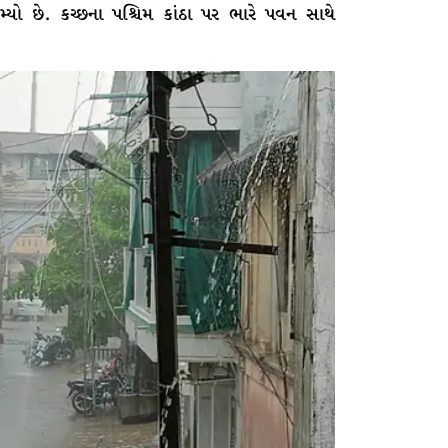
મ્યો છે. કચ્છના પશ્ચિમ કાંઠા પર ભારે પવન સાથે