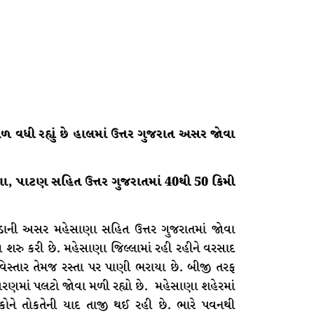
ળ વધી રહ્યું છે હાલમાં ઉત્તર ગુજરાત અસર જોવા
, પાટણ સહિત ઉત્તર ગુજરાતમાં 40થી 50 કિમી
ાની અસર મહેસાણા સહિત ઉત્તર ગુજરાતમાં જોવા
 શરુ કરી છે. મહેસાણા જિલ્લામાં રહી રહીને વરસાદ
િસ્તાર તેમજ રસ્તા પર પાણી ભરાયા છે. બીજી તરફ
વરણમાં પલટો જોવા મળી રહ્યો છે. મહેસાણા શહેરમાં
ને તોકતેની યાદ તાજી થઈ રહી છે. ભારે પવનથી