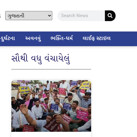
ો
ુર્ઘટના
અવનવું
ભક્તિ-ધર્મ
લાઈફ સ્ટાઇલ
સૌથી વધુ વંચાયેલું