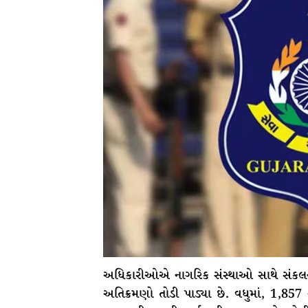
અધિકારીઓએ નાગરિક સંસ્થાઓ સાથે સંકલનમા
અતિક્રમણો તોડી પાડ્યા છે. વધુમાં, 1,85