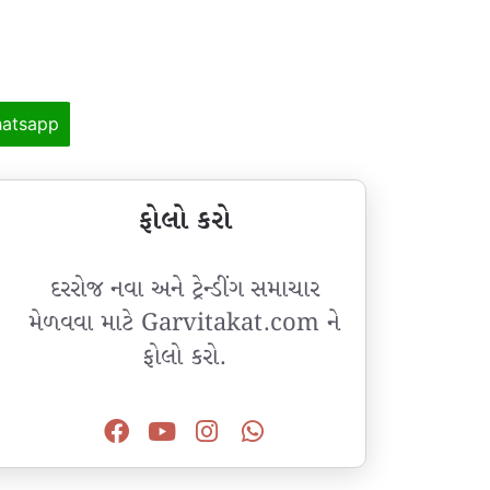
atsapp
ફોલો કરો
દરરોજ નવા અને ટ્રેન્ડીંગ સમાચાર
મેળવવા માટે Garvitakat.com ને
ફોલો કરો.