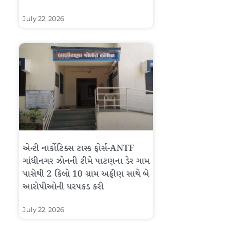
July 22, 2026
એન્ટી નાર્કોટિક્સ ટાસ્ક ફોર્સ-ANTF
ગાંધીનગર ઝોનની ટીમે પાટણના ડેર ગામ
પાસેથી 2 કિલો 10 ગ્રામ અફીણ સાથે બે
આરોપીઓની ધરપકડ કરી
July 22, 2026