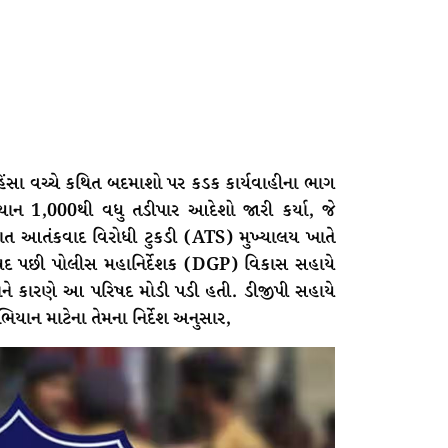
િંસા વચ્ચે કથિત બદમાશો પર કડક કાર્યવાહીના ભાગ
િયાન 1,000થી વધુ તડીપાર આદેશો જારી કર્યા, જે
ત આતંકવાદ વિરોધી ટુકડી (ATS) મુખ્યાલય ખાતે
ષદ પછી પોલીસ મહાનિર્દેશક (DGP) વિકાસ સહાયે
ટનાને કારણે આ પરિષદ મોડી પડી હતી. ડીજીપી સહાયે
યાન માટેના તેમના નિર્દેશ અનુસાર,