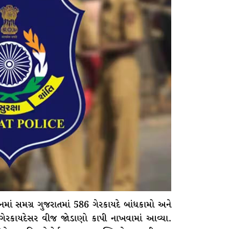
ં સમગ્ર ગુજરાતમાં 586 ગેરકાયદે બાંધકામો અને
7 ગેરકાયદેસર વીજ જોડાણો કાપી નાખવામાં આવ્યા.