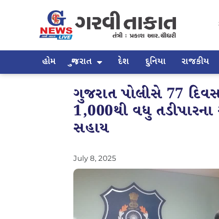
હોમ
ગુજરાત
દેશ
દુનિયા
રાજકીય
ગુજરાત પોલીસે 77 દિવસન
1,000થી વધુ તડીપારના ઓ
સહાય
July 8, 2025