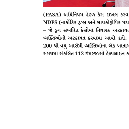
(PASA) અધિનિયમ હેઠળ કેસ દાખલ કરવામાં
NDPS (નાર્કોટિક ડ્રગ્સ અને સાયકોટ્રોપિક પદ
– જે ડ્રગ સંબંધિત કેસોમાં નિવારક અટકાય
વ્યક્તિઓની અટકાયત કરવામાં આવી હતી. 
200 થી વધુ આરોપી વ્યક્તિઓના બેંક ખાતાઓની 
સમયમાં સંકલિત 112 ઇમરજન્સી હેલ્પલાઇન કા