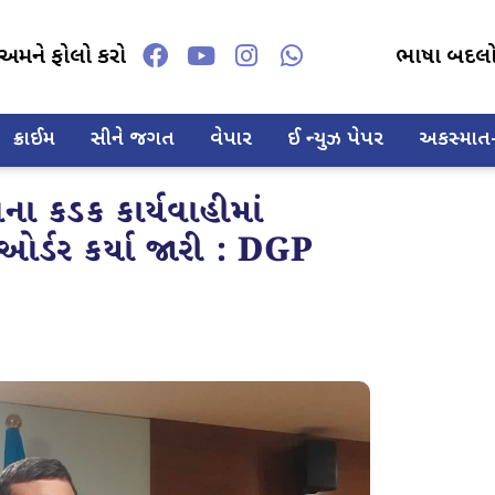
અમને ફોલો કરો
ભાષા બદલ
ક્રાઈમ
સીને જગત
વેપાર
ઈ ન્યુઝ પેપર
અકસ્માત-દ
ા કડક કાર્યવાહીમાં
ર્ડર કર્યા જારી : DGP