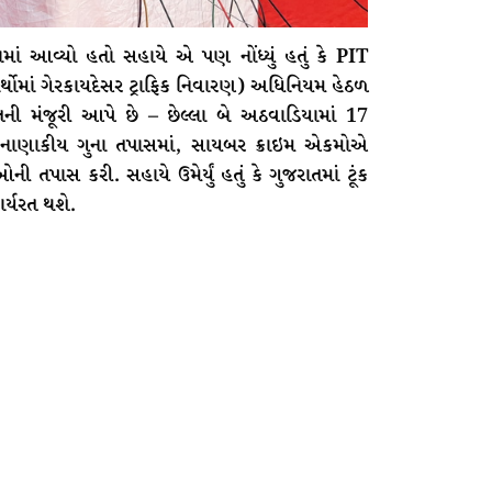
 આવ્યો હતો સહાયે એ પણ નોંધ્યું હતું કે PIT
ાર્થોમાં ગેરકાયદેસર ટ્રાફિક નિવારણ) અધિનિયમ હેઠળ
તની મંજૂરી આપે છે – છેલ્લા બે અઠવાડિયામાં 17
નાણાકીય ગુના તપાસમાં, સાયબર ક્રાઇમ એકમોએ
તપાસ કરી. સહાયે ઉમેર્યું હતું કે ગુજરાતમાં ટૂંક
ર્યરત થશે.