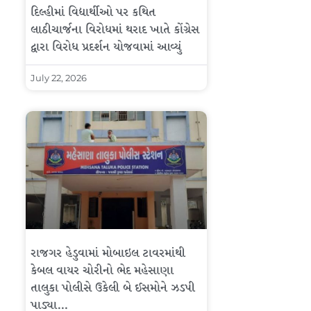
દિલ્હીમાં વિદ્યાર્થીઓ પર કથિત
લાઠીચાર્જના વિરોધમાં થરાદ ખાતે કોંગ્રેસ
દ્વારા વિરોધ પ્રદર્શન યોજવામાં આવ્યું
July 22, 2026
રાજગર હેડુવામાં મોબાઇલ ટાવરમાંથી
કેબલ વાયર ચોરીનો ભેદ મહેસાણા
તાલુકા પોલીસે ઉકેલી બે ઈસમોને ઝડપી
પાડ્યા…