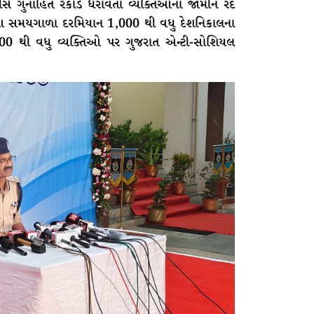
સે ગુનાહિત રેકોર્ડ ધરાવતા વ્યક્તિઓના જામીન રદ
ી. આ સમયગાળા દરમિયાન 1,000 થી વધુ દેશનિકાલના
00 થી વધુ વ્યક્તિઓ પર ગુજરાત એન્ટી-સોશિયલ