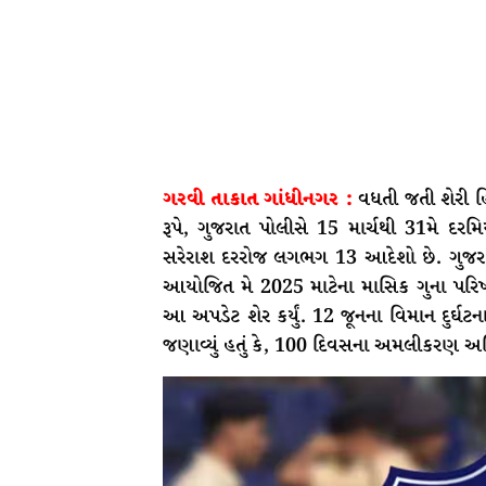
ગરવી તાકાત ગાંધીનગર :
વધતી જતી શેરી હ
રૂપે, ગુજરાત પોલીસે 15 માર્ચથી 31મે દરમ
સરેરાશ દરરોજ લગભગ 13 આદેશો છે. ગુજરા
આયોજિત મે 2025 માટેના માસિક ગુના પરિ
આ અપડેટ શેર કર્યું. 12 જૂનના વિમાન દુર્ઘ
જણાવ્યું હતું કે, 100 દિવસના અમલીકરણ અભિ