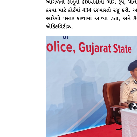
આગળની કાનૂની કાર્યવાહીના ભાગ રૂપે, પોલી
કરવા માટે કોર્ટમાં 434 દરખાસ્તો રજૂ કર
આદેશો પસાર કરવામાં આવ્યા હતા, અને 8
એક્ટિવિટીઝ.