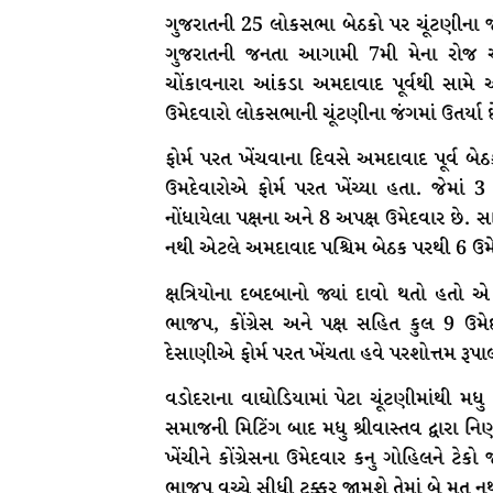
ગુજરાતની 25 લોકસભા બેઠકો પર ચૂંટણીના જ
ગુજરાતની જનતા આગામી 7મી મેના રોજ આ
ચોંકાવનારા આંકડા અમદાવાદ પૂર્વથી સામે 
ઉમેદવારો લોકસભાની ચૂંટણીના જંગમાં ઉતર્યા છ
ફોર્મ પરત ખેંચવાના દિવસે અમદાવાદ પૂર્વ બ
ઉમદેવારોએ ફોર્મ પરત ખેંચ્યા હતા. જેમાં 3 ઉ
નોંધાયેલા પક્ષના અને 8 અપક્ષ ઉમેદવાર છે. સા
નથી એટલે અમદાવાદ પશ્ચિમ બેઠક પરથી 6 ઉમેદ
ક્ષત્રિયોના દબદબાનો જ્યાં દાવો થતો હતો
ભાજપ, કોંગ્રેસ અને પક્ષ સહિત કુલ 9 ઉમેદ
દેસાણીએ ફોર્મ પરત ખેંચતા હવે પરશોત્તમ રૂપા
વડોદરાના વાઘોડિયામાં પેટા ચૂંટણીમાંથી મધુ શ
સમાજની મિટિંગ બાદ મધુ શ્રીવાસ્તવ દ્વારા નિર
ખેંચીને કોંગ્રેસના ઉમેદવાર કનુ ગોહિલને ટેકો 
ભાજપ વચ્ચે સીધી ટક્કર જામશે તેમાં બે મત ન