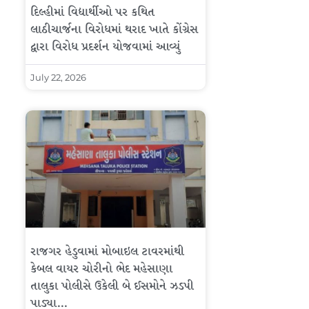
દિલ્હીમાં વિદ્યાર્થીઓ પર કથિત
લાઠીચાર્જના વિરોધમાં થરાદ ખાતે કોંગ્રેસ
દ્વારા વિરોધ પ્રદર્શન યોજવામાં આવ્યું
July 22, 2026
રાજગર હેડુવામાં મોબાઇલ ટાવરમાંથી
કેબલ વાયર ચોરીનો ભેદ મહેસાણા
તાલુકા પોલીસે ઉકેલી બે ઈસમોને ઝડપી
પાડ્યા…