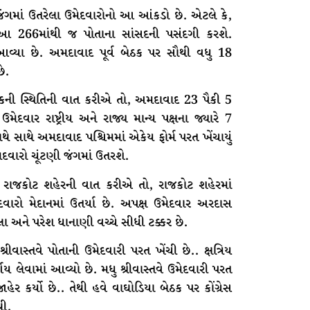
ંગમાં ઉતરેલા ઉમેદવારોનો આ આંકડો છે. એટલે કે,
 266માંથી જ પોતાના સાંસદની પસંદગી કરશે.
આવ્યા છે. અમદાવાદ પૂર્વ બેઠક પર સૌથી વધુ 18
ે.
ેઠકની સ્થિતિની વાત કરીએ તો, અમદાવાદ 23 પૈકી 5
મેદવાર રાષ્ટ્રીય અને રાજ્ય માન્ય પક્ષના જ્યારે 7
થે સાથે અમદાવાદ પશ્ચિમમાં એકેય ફોર્મ પરત ખેંચાયું
વારો ચૂંટણી જંગમાં ઉતરશે.
 એ રાજકોટ શહેરની વાત કરીએ તો, રાજકોટ શહેરમાં
વારો મેદાનમાં ઉતર્યા છે. અપક્ષ ઉમેદવાર અરદાસ
લા અને પરેશ ધાનાણી વચ્ચે સીધી ટક્કર છે.
્રીવાસ્તવે પોતાની ઉમેદવારી પરત ખેંચી છે.. ક્ષત્રિય
્ણય લેવામાં આવ્યો છે. મધુ શ્રીવાસ્તવે ઉમેદવારી પરત
જાહેર કર્યો છે.. તેથી હવે વાઘોડિયા બેઠક પર કોંગ્રેસ
થી.