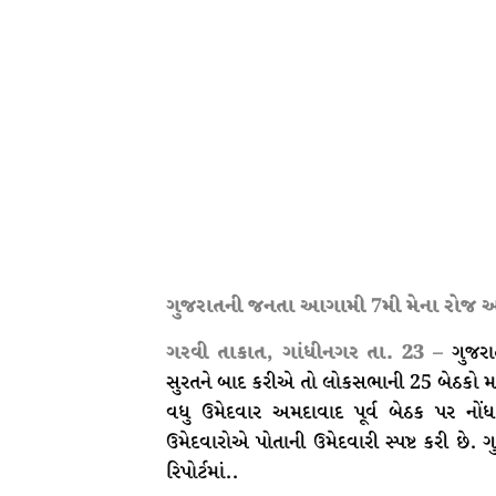
ગુજરાતની જનતા આગામી 7મી મેના રોજ આ 
ગરવી તાકાત, ગાંધીનગર તા. 23 –
ગુજરા
સુરતને બાદ કરીએ તો લોકસભાની 25 બેઠકો માટે
વધુ ઉમેદવાર અમદાવાદ પૂર્વ બેઠક પર નોંધ
ઉમેદવારોએ પોતાની ઉમેદવારી સ્પષ્ટ કરી છે
રિપોર્ટમાં..