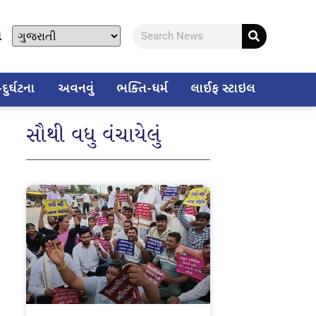
ો
ુર્ઘટના
અવનવું
ભક્તિ-ધર્મ
લાઈફ સ્ટાઇલ
સૌથી વધુ વંચાયેલું