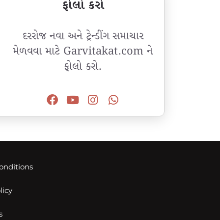
ફોલો કરો
દરરોજ નવા અને ટ્રેન્ડીંગ સમાચાર
મેળવવા માટે Garvitakat.com ને
ફોલો કરો.
onditions
licy
s