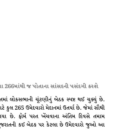
266માંથી જ પોતાના સાંસદની પસંદગી કરશે
તમાં લોકસભાની ચૂંટણીનું બેઠક સ્પષ્ટ થઈ ચુક્યું છે.
 કુલ 265 ઉમેદવારો મેદાનમાં ઉતર્યા છે. જેમાં સૌથી
ાયા છે. ફોર્મ પરત ખેંચવાના અંતિમ દિવસે તમામ
. ગુજરાતની કઈ બેઠક પર કેટલા છે ઉમેદવારો જુઓ આ