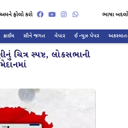
અમને ફોલો કરો
ભાષા બદલ
ક્રાઈમ
સીને જગત
વેપાર
ઈ ન્યુઝ પેપર
અકસ્માત-દ
ું ચિત્ર સ્પષ્ટ, લોકસભાની
મેદાનમાં