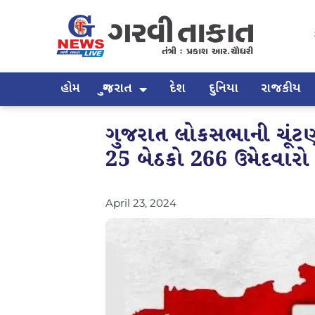
હોમ
ગુજરાત
દેશ
દુનિયા
રાજકીય
ગુજરાત લોકસભાની ચૂંટણીન
25 બેઠકો 266 ઉમેદવારો 
April 23, 2024