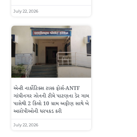
July 22, 2026
એન્ટી નાર્કોટિક્સ ટાસ્ક ફોર્સ-ANTF
ગાંધીનગર ઝોનની ટીમે પાટણના ડેર ગામ
પાસેથી 2 કિલો 10 ગ્રામ અફીણ સાથે બે
આરોપીઓની ધરપકડ કરી
July 22, 2026