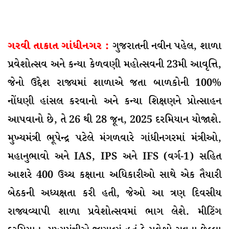
ગરવી તાકાત ગાંધીનગર :
ગુજરાતની નવીન પહેલ, શાળા
પ્રવેશોત્સવ અને કન્યા કેળવણી મહોત્સવની 23મી આવૃત્તિ,
જેનો ઉદ્દેશ રાજ્યમાં શાળાએ જતા બાળકોની 100%
નોંધણી હાંસલ કરવાનો અને કન્યા શિક્ષણને પ્રોત્સાહન
આપવાનો છે, તે 26 થી 28 જૂન, 2025 દરમિયાન યોજાશે.
મુખ્યમંત્રી ભૂપેન્દ્ર પટેલે મંગળવારે ગાંધીનગરમાં મંત્રીઓ,
મહાનુભાવો અને IAS, IPS અને IFS (વર્ગ-1) સહિત
આશરે 400 ઉચ્ચ કક્ષાના અધિકારીઓ સાથે એક તૈયારી
બેઠકની અધ્યક્ષતા કરી હતી, જેઓ આ ત્રણ દિવસીય
રાજ્યવ્યાપી શાળા પ્રવેશોત્સવમાં ભાગ લેશે. મીટિંગ