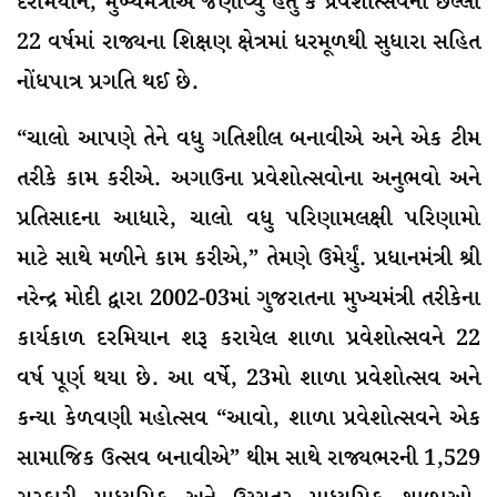
દરમિયાન, મુખ્યમંત્રીએ જણાવ્યું હતું કે પ્રવેશોત્સવના છેલ્લા
22 વર્ષમાં રાજ્યના શિક્ષણ ક્ષેત્રમાં ધરમૂળથી સુધારા સહિત
નોંધપાત્ર પ્રગતિ થઈ છે.
“ચાલો આપણે તેને વધુ ગતિશીલ બનાવીએ અને એક ટીમ
તરીકે કામ કરીએ. અગાઉના પ્રવેશોત્સવોના અનુભવો અને
પ્રતિસાદના આધારે, ચાલો વધુ પરિણામલક્ષી પરિણામો
માટે સાથે મળીને કામ કરીએ,” તેમણે ઉમેર્યું. પ્રધાનમંત્રી શ્રી
નરેન્દ્ર મોદી દ્વારા 2002-03માં ગુજરાતના મુખ્યમંત્રી તરીકેના
કાર્યકાળ દરમિયાન શરૂ કરાયેલ શાળા પ્રવેશોત્સવને 22
વર્ષ પૂર્ણ થયા છે. આ વર્ષે, 23મો શાળા પ્રવેશોત્સવ અને
કન્યા કેળવણી મહોત્સવ “આવો, શાળા પ્રવેશોત્સવને એક
સામાજિક ઉત્સવ બનાવીએ” થીમ સાથે રાજ્યભરની 1,529