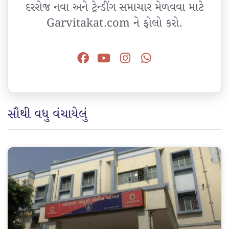
દરરોજ નવા અને ટ્રેન્ડીંગ સમાચાર મેળવવા માટે
Garvitakat.com ને ફોલો કરો.
સૌથી વધુ વંચાયેલું