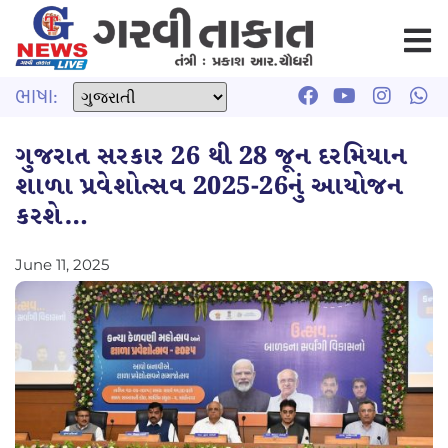
ભાષા:
ગુજરાત સરકાર 26 થી 28 જૂન દરમિયાન
શાળા પ્રવેશોત્સવ 2025-26નું આયોજન
કરશે…
June 11, 2025