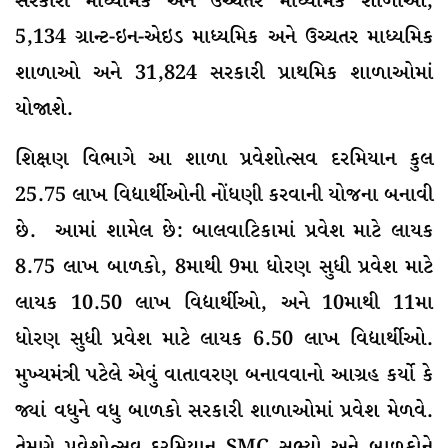
સરકારી માધ્યમિક અને ઉચ્ચતર માધ્યમિક શાળાઓ,
5,134 ગ્રાન્ટ-ઇન-એઇડ માધ્યમિક અને ઉચ્ચતર માધ્યમિક
શાળાઓ અને 31,824 સરકારી પ્રાથમિક શાળાઓમાં
યોજાશે.
શિક્ષણ વિભાગે આ શાળા પ્રવેશોત્સવ દરમિયાન કુલ
25.75 લાખ વિદ્યાર્થીઓની નોંધણી કરવાની યોજના બનાવી
છે. આમાં શામેલ છે: બાલવાટિકામાં પ્રવેશ માટે લાયક
8.75 લાખ બાળકો, 8માથી 9મા ધોરણ સુધી પ્રવેશ માટે
લાયક 10.50 લાખ વિદ્યાર્થીઓ, અને 10માથી 11મા
ધોરણ સુધી પ્રવેશ માટે લાયક 6.50 લાખ વિદ્યાર્થીઓ.
મુખ્યમંત્રી પટેલે એવું વાતાવરણ બનાવવાનો આગ્રહ કર્યો કે
જ્યાં વધુને વધુ બાળકો સરકારી શાળાઓમાં પ્રવેશ મેળવે.
તેમણે પ્રવેશોત્સવ દરમિયાન SMC સભ્યો અને બાળકોને