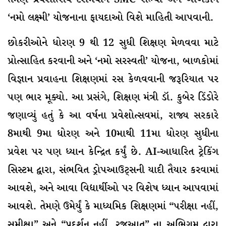
‘નમો લક્ષ્મી’ યોજનાના ફાયદાઓ વિશે માહિતી આપવાની.
છોકરીઓને ધોરણ 9 થી 12 સુધી શિક્ષણ મેળવવા માટે
પ્રોત્સાહિત કરવાની અને ‘નમો સરસ્વતી’ યોજના, બાળકોમાં
વિજ્ઞાન પ્રવાહના શિક્ષણમાં રસ કેળવવાની જરૂરિયાત પર
પણ ભાર મૂક્યો. આ પ્રસંગે, શિક્ષણ મંત્રી ડૉ. કુબેર ડિંડોરે
જણાવ્યું હતું કે આ વર્ષના પ્રવેશોત્સવમાં, રાજ્ય સરકારે
8માથી 9મા ધોરણ અને 10માથી 11મા ધોરણ સુધીના
પ્રવેશ પર પણ ધ્યાન કેન્દ્રિત કર્યું છે. AI-આધારિત ટ્રેકિંગ
સિસ્ટમ દ્વારા, સંભવિત ડ્રોપઆઉટ્સની યાદી તૈયાર કરવામાં
આવશે, અને આવા વિદ્યાર્થીઓ પર વિશેષ ધ્યાન આપવામાં
આવશે. તેમણે ઉમેર્યું કે માધ્યમિક શિક્ષણમાં “પરીક્ષા નહીં,
સમીક્ષા” અને “પ્રદર્શન નહીં, રજૂઆત” ના અભિગમ દ્વારા