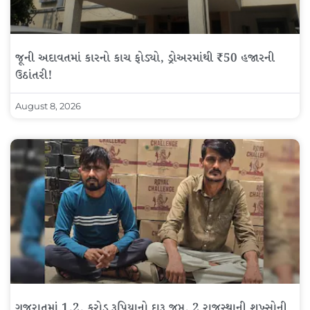
જૂની અદાવતમાં કારનો કાચ ફોડ્યો, ડ્રોઅરમાંથી ₹50 હજારની
ઉઠાંતરી!
August 8, 2026
ગુજરાતમાં 1.2. કરોડ રૂપિયાનો દારૂ જપ્ત, 2 રાજસ્થાની શખ્સોની