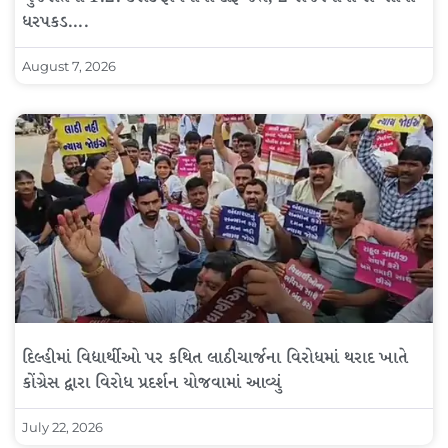
ધરપકડ….
August 7, 2026
દિલ્હીમાં વિદ્યાર્થીઓ પર કથિત લાઠીચાર્જના વિરોધમાં થરાદ ખાતે
કોંગ્રેસ દ્વારા વિરોધ પ્રદર્શન યોજવામાં આવ્યું
July 22, 2026