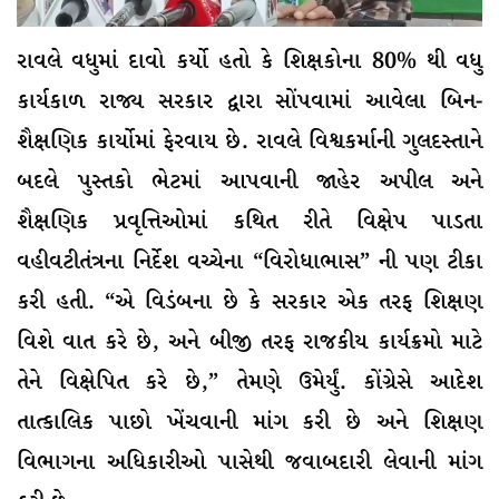
રાવલે વધુમાં દાવો કર્યો હતો કે શિક્ષકોના 80% થી વધુ
કાર્યકાળ રાજ્ય સરકાર દ્વારા સોંપવામાં આવેલા બિન-
શૈક્ષણિક કાર્યોમાં ફેરવાય છે. રાવલે વિશ્વકર્માની ગુલદસ્તાને
બદલે પુસ્તકો ભેટમાં આપવાની જાહેર અપીલ અને
શૈક્ષણિક પ્રવૃત્તિઓમાં કથિત રીતે વિક્ષેપ પાડતા
વહીવટીતંત્રના નિર્દેશ વચ્ચેના “વિરોધાભાસ” ની પણ ટીકા
કરી હતી. “એ વિડંબના છે કે સરકાર એક તરફ શિક્ષણ
વિશે વાત કરે છે, અને બીજી તરફ રાજકીય કાર્યક્રમો માટે
તેને વિક્ષેપિત કરે છે,” તેમણે ઉમેર્યું. કોંગ્રેસે આદેશ
તાત્કાલિક પાછો ખેંચવાની માંગ કરી છે અને શિક્ષણ
વિભાગના અધિકારીઓ પાસેથી જવાબદારી લેવાની માંગ