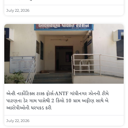
July 22, 2026
એન્ટી નાર્કોટિક્સ ટાસ્ક ફોર્સ-ANTF ગાંધીનગર ઝોનની ટીમે
પાટણના ડેર ગામ પાસેથી 2 કિલો 10 ગ્રામ અફીણ સાથે બે
આરોપીઓની ધરપકડ કરી
July 22, 2026