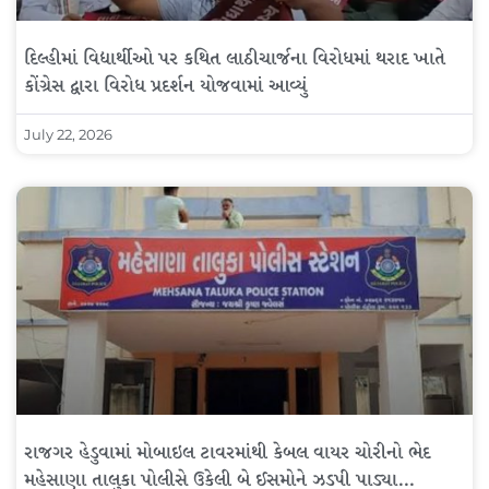
દિલ્હીમાં વિદ્યાર્થીઓ પર કથિત લાઠીચાર્જના વિરોધમાં થરાદ ખાતે
કોંગ્રેસ દ્વારા વિરોધ પ્રદર્શન યોજવામાં આવ્યું
July 22, 2026
રાજગર હેડુવામાં મોબાઇલ ટાવરમાંથી કેબલ વાયર ચોરીનો ભેદ
મહેસાણા તાલુકા પોલીસે ઉકેલી બે ઈસમોને ઝડપી પાડ્યા…