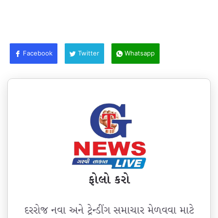
Facebook
Twitter
Whatsapp
ફોલો કરો
દરરોજ નવા અને ટ્રેન્ડીંગ સમાચાર મેળવવા માટે