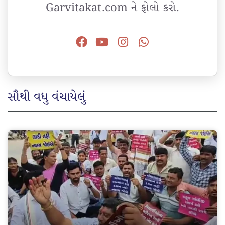
Garvitakat.com ને ફોલો કરો.
સૌથી વધુ વંચાયેલું