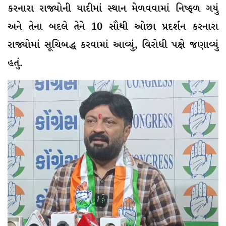
કરનારા રાજ્યોની યાદીમાં સ્થાન મેળવવામાં નિષ્ફળ ગયું
અને તેના બદલે તેને 10 સૌથી ઓછા પ્રદર્શન કરનારા
રાજ્યોમાં સૂચિબદ્ધ કરવામાં આવ્યું, વિરોધી પક્ષે જણાવ્યું
હતું.