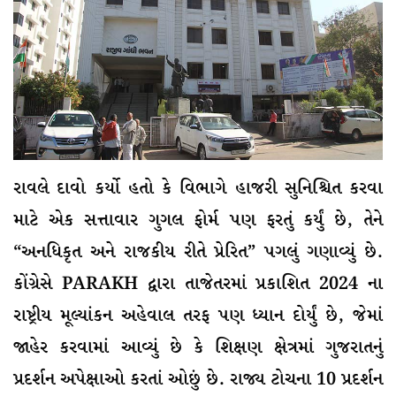
રાવલે દાવો કર્યો હતો કે વિભાગે હાજરી સુનિશ્ચિત કરવા
માટે એક સત્તાવાર ગુગલ ફોર્મ પણ ફરતું કર્યું છે, તેને
“અનધિકૃત અને રાજકીય રીતે પ્રેરિત” પગલું ગણાવ્યું છે.
કોંગ્રેસે PARAKH દ્વારા તાજેતરમાં પ્રકાશિત 2024 ના
રાષ્ટ્રીય મૂલ્યાંકન અહેવાલ તરફ પણ ધ્યાન દોર્યું છે, જેમાં
જાહેર કરવામાં આવ્યું છે કે શિક્ષણ ક્ષેત્રમાં ગુજરાતનું
પ્રદર્શન અપેક્ષાઓ કરતાં ઓછું છે. રાજ્ય ટોચના 10 પ્રદર્શન