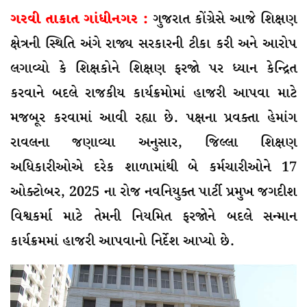
ગરવી તાકાત ગાંધીનગર :
ગુજરાત કોંગ્રેસે આજે શિક્ષણ
ક્ષેત્રની સ્થિતિ અંગે રાજ્ય સરકારની ટીકા કરી અને આરોપ
લગાવ્યો કે શિક્ષકોને શિક્ષણ ફરજો પર ધ્યાન કેન્દ્રિત
કરવાને બદલે રાજકીય કાર્યક્રમોમાં હાજરી આપવા માટે
મજબૂર કરવામાં આવી રહ્યા છે. પક્ષના પ્રવક્તા હેમાંગ
રાવલના જણાવ્યા અનુસાર, જિલ્લા શિક્ષણ
અધિકારીઓએ દરેક શાળામાંથી બે કર્મચારીઓને 17
ઓક્ટોબર, 2025 ના રોજ નવનિયુક્ત પાર્ટી પ્રમુખ જગદીશ
વિશ્વકર્મા માટે તેમની નિયમિત ફરજોને બદલે સન્માન
કાર્યક્રમમાં હાજરી આપવાનો નિર્દેશ આપ્યો છે.