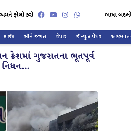
અમને ફોલો કરો
ભાષા બદલ
ક્રાઈમ
સીને જગત
વેપાર
ઈ ન્યુઝ પેપર
અકસ્માત-દ
 ક્રેશમાં ગુજરાતના ભૂતપૂર્વ
નું નિધન…