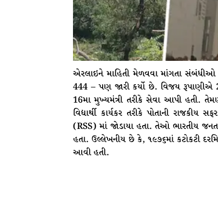
એરલાઇને માહિતી મેળવવા માંગતા સંબંધીઓ 
444 – પણ જારી કર્યો છે. વિજય રૂપાણીએ 2
16મા મુખ્યમંત્રી તરીકે સેવા આપી હતી. તે
વિદ્યાર્થી કાર્યકર તરીકે પોતાની રાજકીય સફ
(RSS) માં જોડાયા હતા. તેઓ ભારતીય જનતા પ
હતા. ઉલ્લેખનીય છે કે, ૧૯૭૬માં કટોકટી દરમ
આવી હતી.