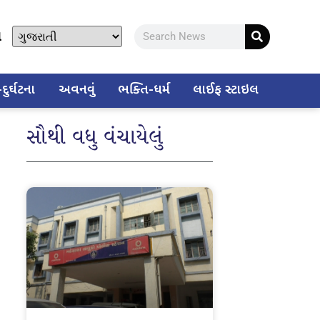
ો
ુર્ઘટના
અવનવું
ભક્તિ-ધર્મ
લાઈફ સ્ટાઇલ
સૌથી વધુ વંચાયેલું