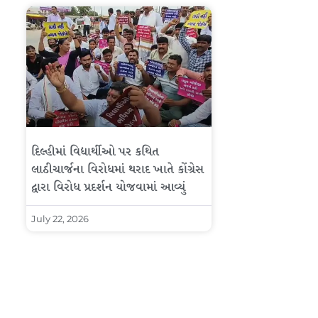
દિલ્હીમાં વિદ્યાર્થીઓ પર કથિત
લાઠીચાર્જના વિરોધમાં થરાદ ખાતે કોંગ્રેસ
દ્વારા વિરોધ પ્રદર્શન યોજવામાં આવ્યું
July 22, 2026