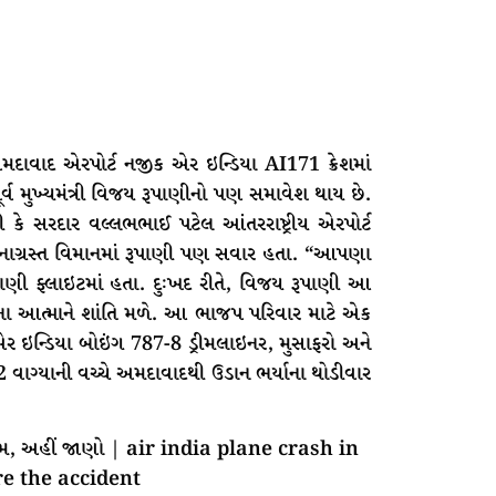
અમદાવાદ એરપોર્ટ નજીક એર ઇન્ડિયા AI171 ક્રેશમાં
ર્વ મુખ્યમંત્રી વિજય રૂપાણીનો પણ સમાવેશ થાય છે.
હતી કે સરદાર વલ્લભભાઈ પટેલ આંતરરાષ્ટ્રીય એરપોર્ટ
ર્ઘટનાગ્રસ્ત વિમાનમાં રૂપાણી પણ સવાર હતા. “આપણા
ૂપાણી ફ્લાઇટમાં હતા. દુઃખદ રીતે, વિજય રૂપાણી આ
ના આત્માને શાંતિ મળે. આ ભાજપ પરિવાર માટે એક
. એર ઇન્ડિયા બોઇંગ 787-8 ડ્રીમલાઇનર, મુસાફરો અને
 2 વાગ્યાની વચ્ચે અમદાવાદથી ઉડાન ભર્યાના થોડીવાર