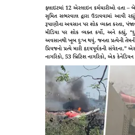
ફ્લાઇટમાં 12 એરલાઇન કર્મચારીઓ હતા – બે 
સુમિત સભરવાલ દ્વારા ઉડાવવામાં આવી રહ્યું
રૂપાણીના અવસાન પર શોક વ્યક્ત કરતા, પંજાબના
મીડિયા પર શોક વ્યક્ત કર્યો, અને કહ્યું, “દુર
અવસાનથી ખૂબ દુઃખ થયું. જનતા પ્રત્યેની તેમન
પ્રિયજનો પ્રત્યે મારી હૃદયપૂર્વકની સંવેદના.”
નાગરિકો, 53 બ્રિટિશ નાગરિકો, એક કેનેડિયન