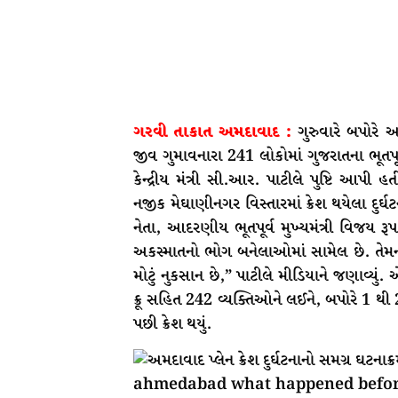
ગરવી તાકાત અમદાવાદ :
ગુરુવારે બપોરે 
જીવ ગુમાવનારા 241 લોકોમાં ગુજરાતના ભૂતપૂ
કેન્દ્રીય મંત્રી સી.આર. પાટીલે પુષ્ટિ આપી 
નજીક મેઘાણીનગર વિસ્તારમાં ક્રેશ થયેલા દુ
નેતા, આદરણીય ભૂતપૂર્વ મુખ્યમંત્રી વિજય ર
અકસ્માતનો ભોગ બનેલાઓમાં સામેલ છે. તેમ
મોટું નુકસાન છે,” પાટીલે મીડિયાને જણાવ્યું
ક્રૂ સહિત 242 વ્યક્તિઓને લઈને, બપોરે 1 થી
પછી ક્રેશ થયું.