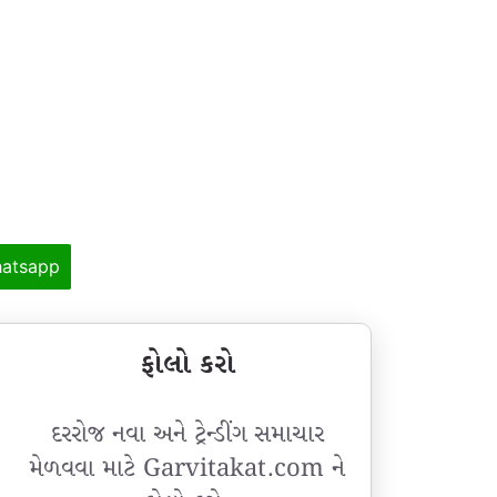
atsapp
ફોલો કરો
દરરોજ નવા અને ટ્રેન્ડીંગ સમાચાર
મેળવવા માટે Garvitakat.com ને