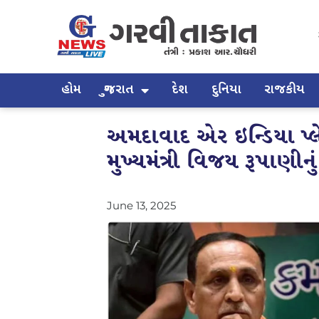
હોમ
ગુજરાત
દેશ
દુનિયા
રાજકીય
અમદાવાદ એર ઇન્ડિયા પ્લેન
મુખ્યમંત્રી વિજય રૂપાણી
June 13, 2025