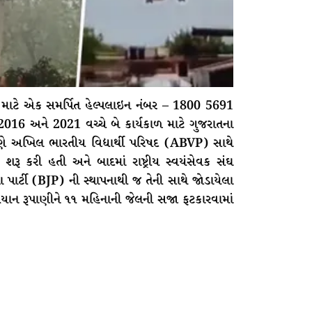
માટે એક સમર્પિત હેલ્પલાઇન નંબર – 1800 5691
016 અને 2021 વચ્ચે બે કાર્યકાળ માટે ગુજરાતના
મણે અખિલ ભારતીય વિદ્યાર્થી પરિષદ (ABVP) સાથે
ર શરૂ કરી હતી અને બાદમાં રાષ્ટ્રીય સ્વયંસેવક સંઘ
ાર્ટી (BJP) ની સ્થાપનાથી જ તેની સાથે જોડાયેલા
િયાન રૂપાણીને ૧૧ મહિનાની જેલની સજા ફટકારવામાં