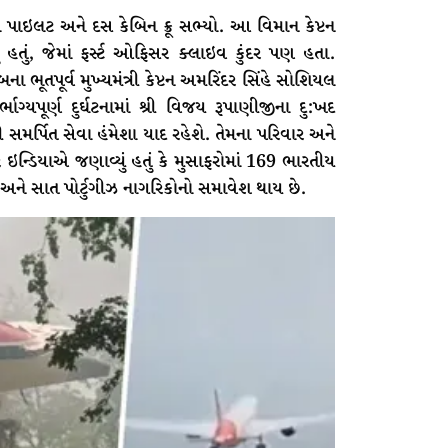
પાઇલટ અને દસ કેબિન ક્રૂ સભ્યો. આ વિમાન કેપ્ટન
 હતું, જેમાં ફર્સ્ટ ઓફિસર ક્લાઇવ કુંદર પણ હતા.
 ભૂતપૂર્વ મુખ્યમંત્રી કેપ્ટન અમરિંદર સિંહે સોશિયલ
્ભાગ્યપૂર્ણ દુર્ઘટનામાં શ્રી વિજય રૂપાણીજીના દુ:ખદ
ી સમર્પિત સેવા હંમેશા યાદ રહેશે. તેમના પરિવાર અને
 એર ઇન્ડિયાએ જણાવ્યું હતું કે મુસાફરોમાં 169 ભારતીય
 અને સાત પોર્ટુગીઝ નાગરિકોનો સમાવેશ થાય છે.