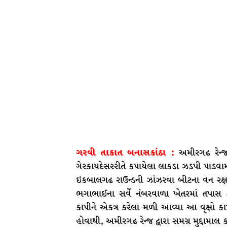
ગરવી તાકાત બનાસકાંઠા :
અમીરગઢ રેન્
ગેરકાયદેસરરીતે કપાયેલા લાકડા ઝડપી પાડવા
ઇકબાલગઢ રાઉન્ડની ઝાંઝરવા બીટના વન રક્
ભગાભાઈના સર્વે નંબરવાળા ખેતરમાં તપાસ 
કાપીને એકત્ર કરેલા મળી આવ્યા આ વૃક્ષો કા
હોવાથી, અમીરગઢ રેન્જ દ્વારા સમગ્ર મુદ્દામ