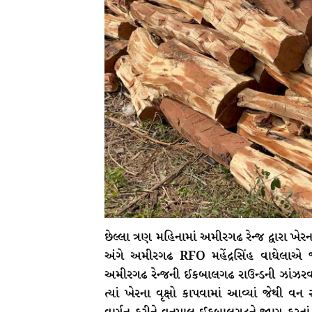
છેલ્લા ત્રણ મહિનામાં અમીરગઢ રેન્જ દ્વારા 
અંગે અમીરગઢ RFO મહેંદ્રસિંહ વાઘેલાએ જ
અમીરગઢ રેન્જની ઈકબાલગઢ રાઉન્ડની ઝાંઝરવા
ત્યાં ખેરના વૃક્ષો કાપવામાં આવ્યાં જેથી વન