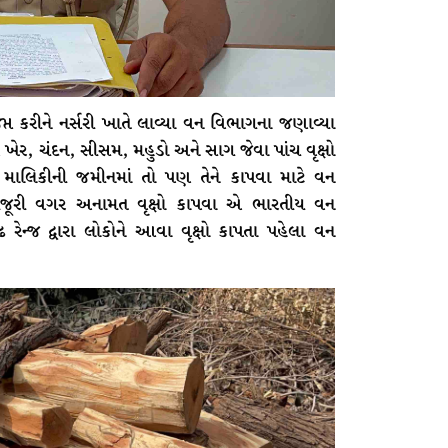
જપ્ત કરીને નર્સરી ખાતે લાવ્યા વન વિભાગના જણાવ્યા
 ખેર, ચંદન, સીસમ, મહુડો અને સાગ જેવા પાંચ વૃક્ષો
 માલિકીની જમીનમાં તો પણ તેને કાપવા માટે વન
વ મંજૂરી વગર અનામત વૃક્ષો કાપવા એ ભારતીય વન
ન્જ દ્વારા લોકોને આવા વૃક્ષો કાપતા પહેલા વન