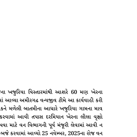
જના ખજુરિયા વિસ્તારમાંથી આશરે 60 મણ ખેરના
માં આવ્યા અમીરગઢ વન્યજીવ ટીમે આ કાર્યવાહી કરી
ષકને મળેલી બાતમીના આધારે ખજુરિયા ગામના માવ
કરવામાં આવી તપાસ દરમિયાન ખેરના લીલા વૃક્ષો
પવા માટે વન વિભાગની પૂર્વ મંજૂરી લેવામાં આવી ન
ાલ કબજે કરવામાં આવ્યો 25 નવેમ્બર, 2025ના રોજ વન