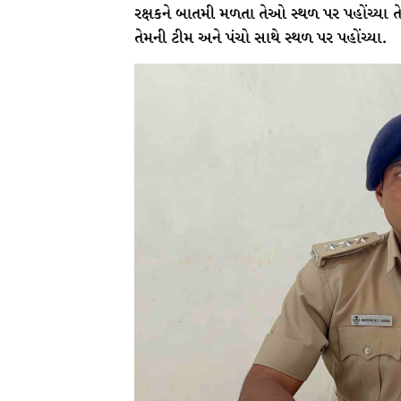
રક્ષકને બાતમી મળતા તેઓ સ્થળ પર પહોંચ્ય
તેમની ટીમ અને પંચો સાથે સ્થળ પર પહોંચ્યા.