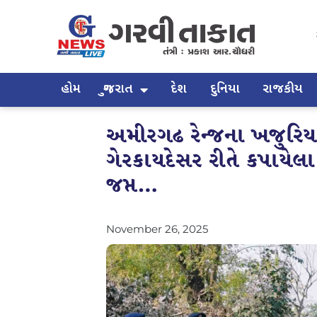
હોમ
ગુજરાત
દેશ
દુનિયા
રાજકીય
અમીરગઢ રેન્જના ખજુરિય
ગેરકાયદેસર રીતે કપાયેલા
જપ્ત…
November 26, 2025