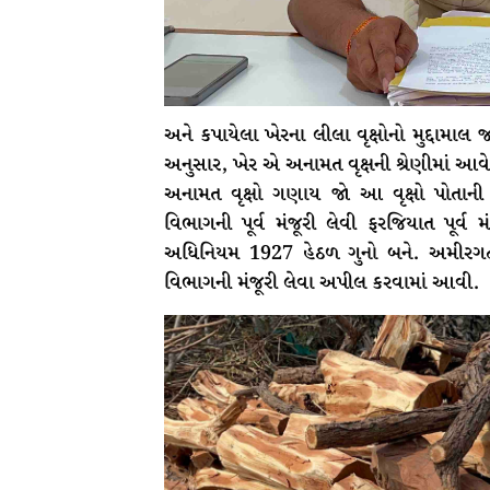
અને કપાયેલા ખેરના લીલા વૃક્ષોનો મુદ્દામાલ 
અનુસાર, ખેર એ અનામત વૃક્ષની શ્રેણીમાં આવે
અનામત વૃક્ષો ગણાય જો આ વૃક્ષો પોતાની
વિભાગની પૂર્વ મંજૂરી લેવી ફરજિયાત પૂર્
અધિનિયમ 1927 હેઠળ ગુનો બને. અમીરગઢ રે
વિભાગની મંજૂરી લેવા અપીલ કરવામાં આવી.