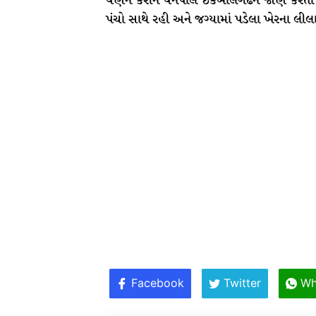
વર્ણન કરીને વનપાલ ઈકબાલગઢને જાણ કરતાં 
પંચો સાથે રહી અને જગ્યામાં પડેલા ખેરના લીલા વૃ
Facebook
Twitter
Wh