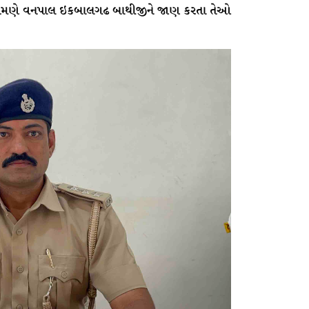
ા તેમણે વનપાલ ઇકબાલગઢ બાથીજીને જાણ કરતા તેઓ