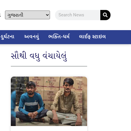
ો
ુર્ઘટના
અવનવું
ભક્તિ-ધર્મ
લાઈફ સ્ટાઇલ
સૌથી વધુ વંચાયેલું