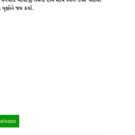
વનપાલ બાથીજી તેમની ટીમ સાથે સ્થળ ઉપર પહોંચી
ક્ષોને જપ્ત કર્યા.
atsapp