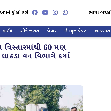
અમને ફોલો કરો
ભાષા બદલ
ક્રાઈમ
સીને જગત
વેપાર
ઈ ન્યુઝ પેપર
અકસ્માત-દ
ા વિસ્તારમાંથી 60 મણ
 લાકડા વન વિભાગે કર્યા