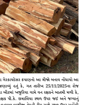
ખેરના ગેરકાયદેસર કપાણનો આ ત્રીજો બનાવ નોંધાયો આ
ણાવ્યું હતું કે, ગત તારીખ 25/11/2025ના રોજ
 બીટમાં ખજૂરિયા ગામે વન રક્ષકને બાતમી મળી કે,
 રક્ષક પી.કે. છત્રાલિયા સ્થળ ઉપર જઈ અને જગ્યાનું