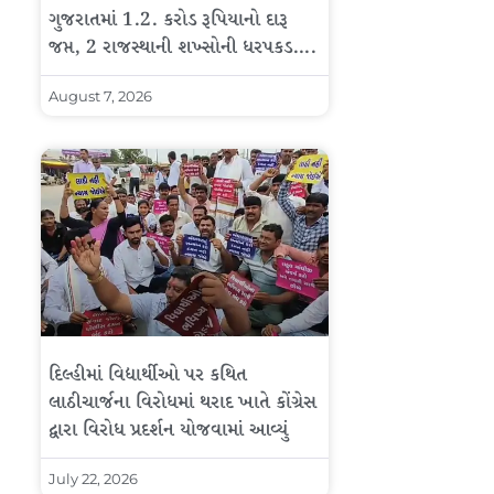
ગુજરાતમાં 1.2. કરોડ રૂપિયાનો દારૂ
જપ્ત, 2 રાજસ્થાની શખ્સોની ધરપકડ….
August 7, 2026
દિલ્હીમાં વિદ્યાર્થીઓ પર કથિત
લાઠીચાર્જના વિરોધમાં થરાદ ખાતે કોંગ્રેસ
દ્વારા વિરોધ પ્રદર્શન યોજવામાં આવ્યું
July 22, 2026