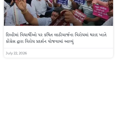
દિલ્હીમાં વિદ્યાર્થીઓ પર કથિત લાઠીચાર્જના વિરોધમાં થરાદ ખાતે
કોંગ્રેસ દ્વારા વિરોધ પ્રદર્શન યોજવામાં આવ્યું
July 22, 2026