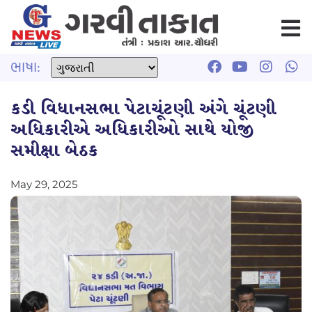
ભાષા:
કડી વિધાનસભા પેટાચૂંટણી અંગે ચૂંટણી
અધિકારીએ અધિકારીઓ સાથે યોજી
સમીક્ષા બેઠક
May 29, 2025