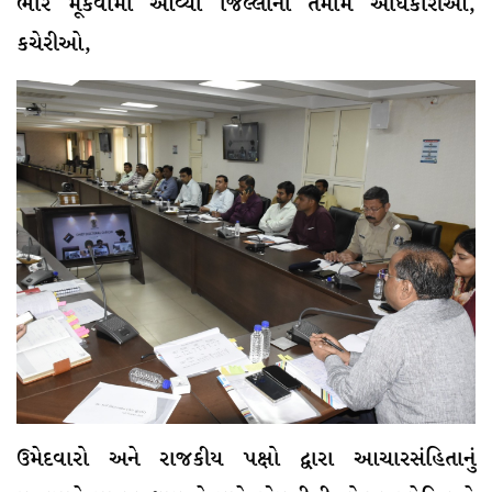
ભાર મૂકવામાં આવ્યો જિલ્લાના તમામ અધિકારીઓ,
કચેરીઓ,
ઉમેદવારો અને રાજકીય પક્ષો દ્વારા આચારસંહિતાનું