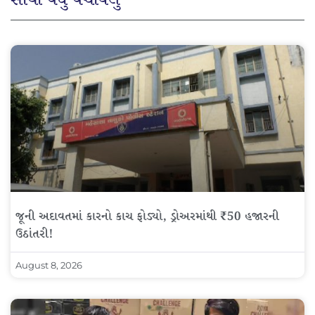
સૌથી વધુ વંચાયેલું
જૂની અદાવતમાં કારનો કાચ ફોડ્યો, ડ્રોઅરમાંથી ₹50 હજારની
ઉઠાંતરી!
August 8, 2026