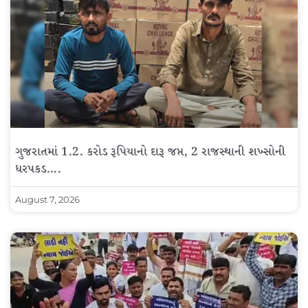
ગુજરાતમાં 1.2. કરોડ રૂપિયાનો દારૂ જપ્ત, 2 રાજસ્થાની શખ્સોની
ધરપકડ….
August 7, 2026