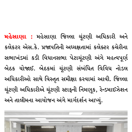
મહેસાણા :
મહેસાણા જિલ્લા ચૂંટણી અધિકારી અને
કલેકટર એસ.કે. પ્રજાપતિની અધ્યક્ષતામાં કલેક્ટર કચેરીના
સભાખંડમાં કડી વિધાનસભા પેટાચૂંટણી અંગે મહત્વપૂર્ણ
બેઠક યોજાઈ. બેઠકમાં ચૂંટણી સંબંધિત વિવિધ નોડલ
અધિકારીઓ સાથે વિસ્તૃત સમીક્ષા કરવામાં આવી. જિલ્લા
ચૂંટણી અધિકારીએ ચૂંટણી સ્ટાફની નિમણૂક, રેન્ડમાઈઝેશન
અને તાલીમના આયોજન અંગે માર્ગદર્શન આપ્યું.