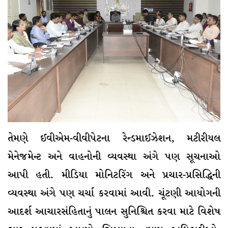
તેમણે ઈવીએમ-વીવીપેટના રેન્ડમાઈઝેશન, મટીરીયલ
મેનેજમેન્ટ અને વાહનોની વ્યવસ્થા અંગે પણ સૂચનાઓ
આપી હતી. મીડિયા મોનિટરિંગ અને પ્રચાર-પ્રસિદ્ધિની
વ્યવસ્થા અંગે પણ ચર્ચા કરવામાં આવી. ચૂંટણી આયોગની
આદર્શ આચારસંહિતાનું પાલન સુનિશ્ચિત કરવા માટે વિશેષ