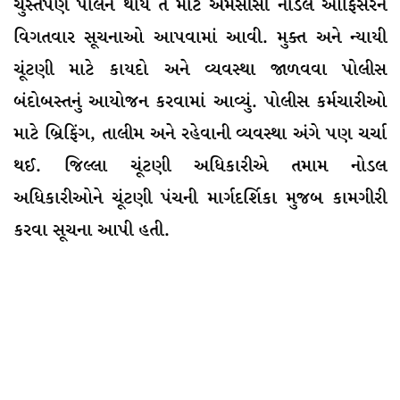
ચુસ્તપણે પાલન થાય તે માટે એમસીસી નોડલ ઓફિસરને
વિગતવાર સૂચનાઓ આપવામાં આવી. મુક્ત અને ન્યાયી
ચૂંટણી માટે કાયદો અને વ્યવસ્થા જાળવવા પોલીસ
બંદોબસ્તનું આયોજન કરવામાં આવ્યું. પોલીસ કર્મચારીઓ
માટે બ્રિફિંગ, તાલીમ અને રહેવાની વ્યવસ્થા અંગે પણ ચર્ચા
થઈ. જિલ્લા ચૂંટણી અધિકારીએ તમામ નોડલ
અધિકારીઓને ચૂંટણી પંચની માર્ગદર્શિકા મુજબ કામગીરી
કરવા સૂચના આપી હતી.