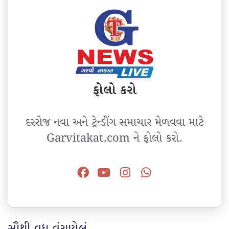
ફોલો કરો
દરરોજ નવા અને ટ્રેન્ડીંગ સમાચાર મેળવવા માટે
Garvitakat.com ને ફોલો કરો.