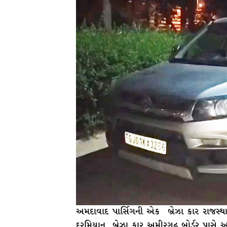
અમદાવાદ પાર્સિગની એક બ્રેઝા કાર રાજસ
દરમિયાન બ્રેઝા કાર અમીરગઢ બોર્ડર પાસે આ