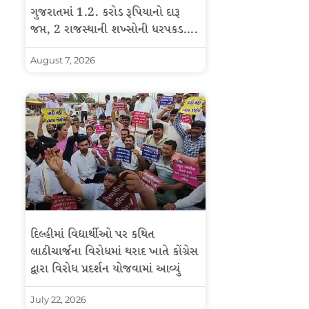
ગુજરાતમાં 1.2. કરોડ રૂપિયાનો દારૂ
જપ્ત, 2 રાજસ્થાની શખ્સોની ધરપકડ….
August 7, 2026
દિલ્હીમાં વિદ્યાર્થીઓ પર કથિત
લાઠીચાર્જના વિરોધમાં થરાદ ખાતે કોંગ્રેસ
દ્વારા વિરોધ પ્રદર્શન યોજવામાં આવ્યું
July 22, 2026