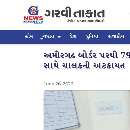
હોમ
ગુજરાત
દેશ
દુનિયા
રાજકીય
અમીરગઢ બોર્ડર પરથી 79
સાથે ચાલકની અટકાયત
June 26, 2023