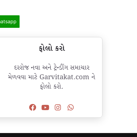
atsapp
ફોલો કરો
દરરોજ નવા અને ટ્રેન્ડીંગ સમાચાર
મેળવવા માટે Garvitakat.com ને
ફોલો કરો.