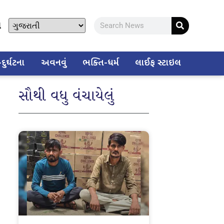
ો
ુર્ઘટના
અવનવું
ભક્તિ-ધર્મ
લાઈફ સ્ટાઇલ
સૌથી વધુ વંચાયેલું