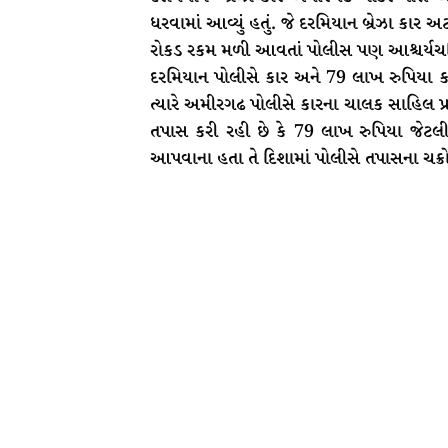
ધરવામાં આવ્યું હતું. જે દરમિયાન બ્રેઝા કાર
રોકડ રકમ મળી આવતાં પોલીસ પણ આશ્ચર્યચ
દરમિયાન પોલીસે કાર અને 79 લાખ રુપિયા 
ત્યારે અમીરગઢ પોલીસે કારના ચાલક સાહિલ પ
તપાસ કરી રહી છે કે 79 લાખ રુપિયા જેટલી
આપવાના હતા તે દિશામાં પોલીસે તપાસના ચક્રો