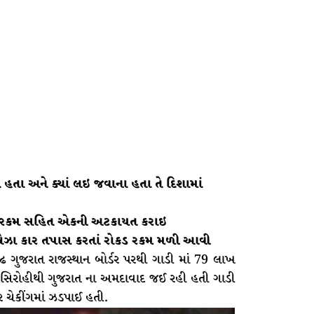
હતા અને ક્યાં લઇ જવાના હતા તે દિશામાં
રોકડ રકમ સહિત એકની અટકાયત કરાઇ
બ્રેઝા કાર તપાસ કરતાં રોકડ રકમ મળી આવી
ગુજરાત રાજસ્થાન બોર્ડર પરથી ગાડી માં 79 લાખ
સિરોહીથી ગુજરાત ના અમદાવાદ જઈ રહી હતી ગાડી
ર ચેકીંગમાં ઝડપાઈ હતી.