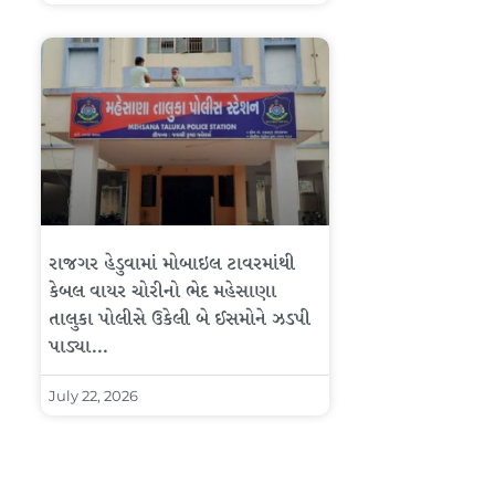
રાજગર હેડુવામાં મોબાઇલ ટાવરમાંથી
કેબલ વાયર ચોરીનો ભેદ મહેસાણા
તાલુકા પોલીસે ઉકેલી બે ઈસમોને ઝડપી
પાડ્યા…
July 22, 2026