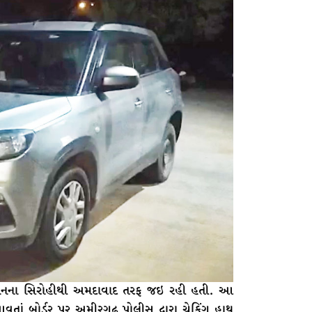
્થાનના સિરોહીથી અમદાવાદ તરફ જઇ રહી હતી. આ
વતાં બોર્ડર પર અમીરગઢ પોલીસ દ્વારા ચેકિંગ હાથ