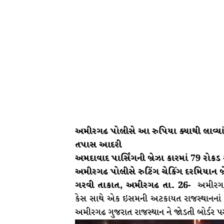
અમીરગઢ પોલીસે આ રુપિયા ક્યાથી લાવ્યાં 
તપાસ આદરી
અમદાવાદ પાર્સિંગની બ્રેઝા કારમાં 79 
અમીરગઢ પોલીસે રુટિંગ ચેકિંગ દરમિયાન 
ગરવી તાકાત, અમીરગઢ તા. 26-
અમીરગઢ 
કેસ સાથે એક ઇસમની અટકાયત રાજસ્થાનનાં 
અમીરગઢ ગુજરાત રાજસ્થાન ને જોડતી બોર્ડર પ