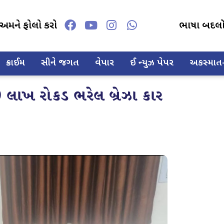
અમને ફોલો કરો
ભાષા બદલ
ક્રાઈમ
સીને જગત
વેપાર
ઈ ન્યુઝ પેપર
અકસ્માત-દ
 લાખ રોકડ ભરેલ બ્રેઝા કાર