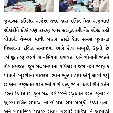
જૂનાગઢ કમિશ્નર રાજેશ તન્ના દ્વારા દલિત નેતા રાજુભાઈ
સોલંકીને કોઈ પણ કારણ વગર હડધૂત કરી ગેટ લોસ્ટ કહી
પોતાની ચેમ્બર માંથી બહાર કાઢી દેતા સમગ્ર જૂનાગઢ
જિલ્લાના દલિત સમાજમાં ભારે રોષ ભભૂકી ઉઠ્યો છે
.બીજી તરફ હલકી માનસિકતા ધરાવતા અને પોતાની જાતને
શેર સમજતા જૂનાગઢ મનપાના કમિશ્નર રાજેશ તન્ના જાણે કે
પોતાની ખુરશીના પાવરમાં ભાન ભૂલ્યા હોય એવું લાગી રહ્યું
છે અને રજૂઆત કરનારની કોઈ વેલ્યુ જ ના એવી રીતે વર્તન
કરતા દેખાય છે. જૂનાગઢ કલેક્ટરને રજૂઆત કરતા જૂનાગઢ
જીલ્લા દલિત સમાજ ના લોકોમાં રોષ ભભુકી ઉઠયો હતો.
અને સામાજિક કાર્યકર રાવણ પરમારે મીડિયા ને જણાવ્યું