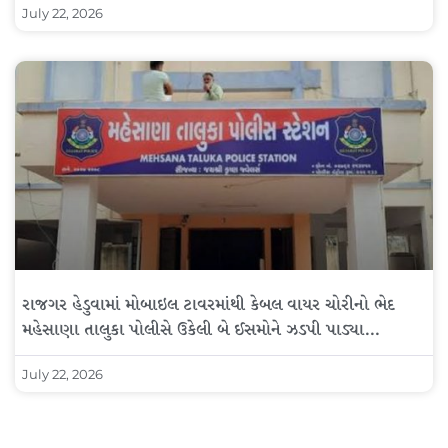
July 22, 2026
રાજગર હેડુવામાં મોબાઇલ ટાવરમાંથી કેબલ વાયર ચોરીનો ભેદ
મહેસાણા તાલુકા પોલીસે ઉકેલી બે ઈસમોને ઝડપી પાડ્યા…
July 22, 2026