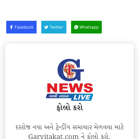
Facebook
Twitter
Whatsapp
ફોલો કરો
દરરોજ નવા અને ટ્રેન્ડીંગ સમાચાર મેળવવા માટે
Garvitakat.com ને ફોલો કરો.