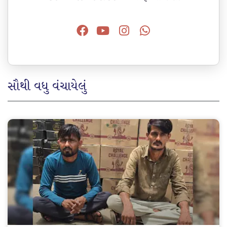
સૌથી વધુ વંચાયેલું