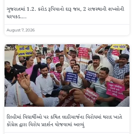
ગુજરાતમાં 1.2. કરોડ રૂપિયાનો દારૂ જપ્ત, 2 રાજસ્થાની શખ્સોની
ધરપકડ….
August 7, 2026
દિલ્હીમાં વિદ્યાર્થીઓ પર કથિત લાઠીચાર્જના વિરોધમાં થરાદ ખાતે
કોંગ્રેસ દ્વારા વિરોધ પ્રદર્શન યોજવામાં આવ્યું