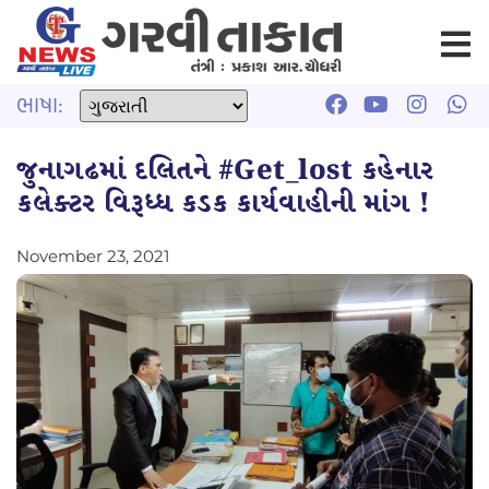
ભાષા:
જુનાગઢમાં દલિતને #Get_lost કહેનાર
કલેક્ટર વિરૂધ્ધ કડક કાર્યવાહીની માંગ !
November 23, 2021