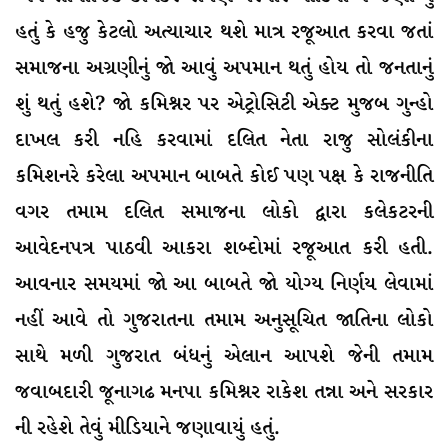
હતું કે હજુ કેટલો અત્યાચાર થશે માત્ર રજૂઆત કરવા જતાં
સમાજના અગ્રણીનું જો આવું અપમાન થતું હોય તો જનતાનું
શું થતું હશે? જો કમિશ્નર પર એટ્રોસિટી એક્ટ મુજબ ગુન્હો
દાખલ કરી નહિ કરવામાં દલિત નેતા રાજુ સોલંકીના
કમિશનરે કરેલા અપમાન બાબતે કોઈ પણ પક્ષ કે રાજનીતિ
વગર તમામ દલિત સમાજના લોકો દ્વારા કલેકટરની
આવેદનપત્ર પાઠવી આકરા શબ્દોમાં રજૂઆત કરી હતી.
આવનાર સમયમાં જો આ બાબતે જો યોગ્ય નિર્ણય લેવામાં
નહીં આવે તો ગુજરાતના તમામ અનુસૂચિત જાતિના લોકો
સાથે મળી ગુજરાત બંધનું એલાન આપશે જેની તમામ
જવાબદારી જૂનાગઢ મનપા કમિશ્નર રાકેશ તન્ના અને સરકાર
ની રહેશે તેવું મીડિયાને જણાવાયું હતું.