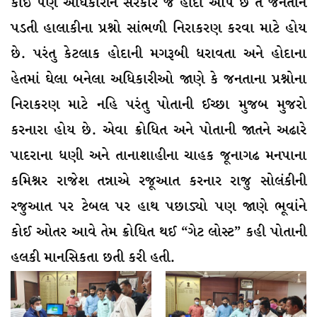
કોઈ પણ અધિકારીને સરકાર જે હોદો આપે છે તે જનતાને
પડતી હાલાકીના પ્રશ્નો સાંભળી નિરાકરણ કરવા માટે હોય
છે. પરંતુ કેટલાક હોદાની મગરૂબી ધરાવતા અને હોદાના
હેતમાં ઘેલા બનેલા અધિકારીઓ જાણે કે જનતાના પ્રશ્નોના
નિરાકરણ માટે નહિ પરંતુ પોતાની ઈચ્છા મુજબ મુજરો
કરનારા હોય છે. એવા ક્રોધિત અને પોતાની જાતને અઢારે
પાદરાના ધણી અને તાનાશાહીના ચાહક જૂનાગઢ મનપાના
કમિશ્નર રાજેશ તન્નાએ રજૂઆત કરનાર રાજુ સોલંકીની
રજુઆત પર ટેબલ પર હાથ પછાડ્યો પણ જાણે ભૂવાંને
કોઈ ઓતર આવે તેમ ક્રોધિત થઈ “ગેટ લોસ્ટ” કહી પોતાની
હલકી માનસિકતા છતી કરી હતી.