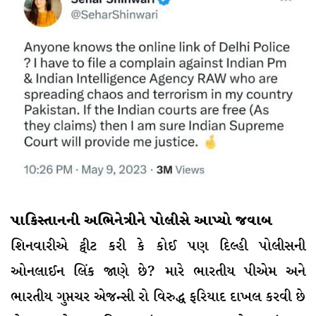
પાકિસ્તાનની અભિનેત્રીને પોલીસે આપ્યો જવાબ
શિનવારીએ ટ્વીટ કરી કે કોઈ પણ દિલ્હી પોલીસની
ઓનલાઈન લિંક જાણે છે? મારે ભારતીય પીએમ અને
ભારતીય ગુપ્તચર એજન્સી રો વિરુદ્ધ ફરિયાદ દાખલ કરવી છે