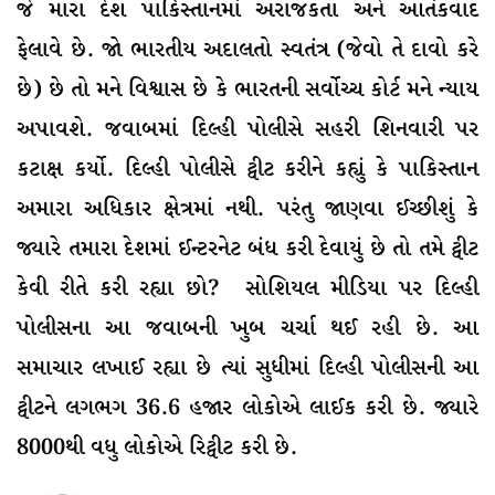
જે મારા દેશ પાકિસ્તાનમાં અરાજકતા અને આતંકવાદ
ફેલાવે છે. જો ભારતીય અદાલતો સ્વતંત્ર (જેવો તે દાવો કરે
છે) છે તો મને વિશ્વાસ છે કે ભારતની સર્વોચ્ચ કોર્ટ મને ન્યાય
અપાવશે. જવાબમાં દિલ્હી પોલીસે સહરી શિનવારી પર
કટાક્ષ કર્યો. દિલ્હી પોલીસે ટ્વીટ કરીને કહ્યું કે પાકિસ્તાન
અમારા અધિકાર ક્ષેત્રમાં નથી. પરંતુ જાણવા ઈચ્છીશું કે
જ્યારે તમારા દેશમાં ઈન્ટરનેટ બંધ કરી દેવાયું છે તો તમે ટ્વીટ
કેવી રીતે કરી રહ્યા છો? સોશિયલ મીડિયા પર દિલ્હી
પોલીસના આ જવાબની ખુબ ચર્ચા થઈ રહી છે. આ
સમાચાર લખાઈ રહ્યા છે ત્યાં સુધીમાં દિલ્હી પોલીસની આ
ટ્વીટને લગભગ 36.6 હજાર લોકોએ લાઈક કરી છે. જ્યારે
8000થી વધુ લોકોએ રિટ્વીટ કરી છે.