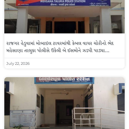
રાજગર હેડુવામાં મોબાઇલ ટાવરમાંથી કેબલ વાયર ચોરીનો ભેદ
મહેસાણા તાલુકા પોલીસે ઉકેલી બે ઈસમોને ઝડપી પાડ્યા…
July 22, 2026