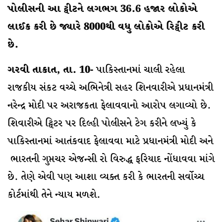
પોલીસની આ ટ્વીટને લગભગ 36.6 હજાર લોકોએ
લાઈક કરી છે જ્યારે 8000થી વધુ લોકોએ રિટ્વીટ કરી
છે.
ગરવી તાકાત, તા. 10-
પાકિસ્તાનમાં ચાલી રહેલા
રાજકીય સંકટ વચ્ચે અભિનેત્રી સહર શિનવારીએ પ્રધાનમંત્રી
નરેન્દ્ર મોદી પર અરાજકતા ફેલાવવાનો આરોપ લગાવ્યો છે.
શિવારીએ ટ્વિટર પર દિલ્હી પોલીસને ટેગ કરીને લખ્યું કે
પાકિસ્તાનમાં આતંકવાદ ફેલાવવા માટે પ્રધાનમંત્રી મોદી અને
ભારતની ગુપ્તચર એજન્સી રો વિરુદ્ધ ફરિયાદ નોંધાવવા માંગે
છે. તેણે એવી પણ આશા વ્યક્ત કરી કે ભારતની સર્વોચ્ચ
કોર્ટમાંથી તેને ન્યાય મળશે.