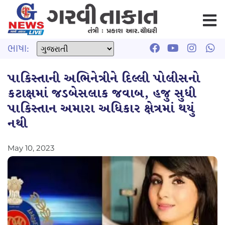
ભાષા:
પાકિસ્તાની અભિનેત્રીને દિલ્લી પોલીસનો
કટાક્ષમાં જડબેસલાક જવાબ, હજુ સુધી
પાકિસ્તાન અમારા અધિકાર ક્ષેત્રમાં થયું
નથી
May 10, 2023