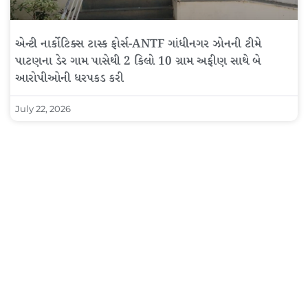
એન્ટી નાર્કોટિક્સ ટાસ્ક ફોર્સ-ANTF ગાંધીનગર ઝોનની ટીમે
પાટણના ડેર ગામ પાસેથી 2 કિલો 10 ગ્રામ અફીણ સાથે બે
આરોપીઓની ધરપકડ કરી
July 22, 2026