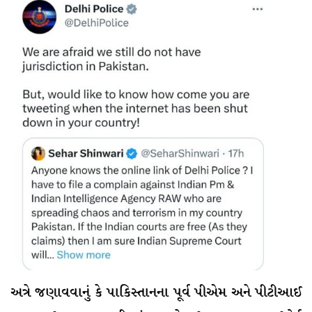
અત્રે જણાવવાનું કે પાકિસ્તાનના પૂર્વ પીએમ અને પીટીઆઈ