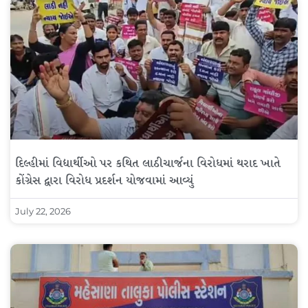
દિલ્હીમાં વિદ્યાર્થીઓ પર કથિત લાઠીચાર્જના વિરોધમાં થરાદ ખાતે
કોંગ્રેસ દ્વારા વિરોધ પ્રદર્શન યોજવામાં આવ્યું
July 22, 2026