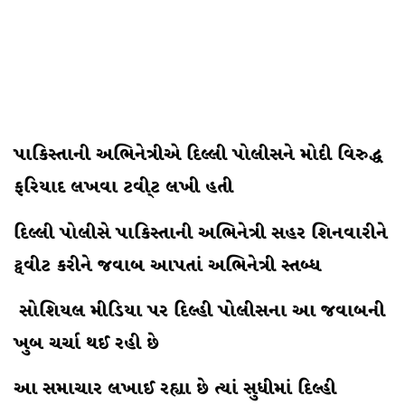
પાકિસ્તાની અભિનેત્રીએ દિલ્લી પોલીસને મોદી વિરુદ્ધ
ફરિયાદ લખવા ટવી્ટ લખી હતી
દિલ્લી પોલીસે પાકિસ્તાની અભિનેત્રી સહર શિનવારીને
ટ્વવીટ કરીને જવાબ આપતાં અભિનેત્રી સ્તબ્ધ
સોશિયલ મીડિયા પર દિલ્હી પોલીસના આ જવાબની
ખુબ ચર્ચા થઈ રહી છે
આ સમાચાર લખાઈ રહ્યા છે ત્યાં સુધીમાં દિલ્હી