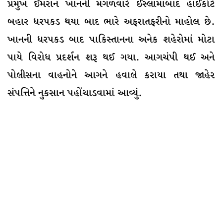
પ્રમુખ ઈમરાન ખાનની મંગળવારે ઈસ્લામાબાદ હાઈકોર્ટ
બહાર ધરપકડ થયા બાદ ભારે અફરાતફરીનો માહોલ છે.
ખાનની ધરપકડ બાદ પાકિસ્તાનના અનેક શહેરોમાં મોટા
પાયે વિરોધ પ્રદર્શન શરૂ થઈ ગયા. આગચંપી થઈ અને
પોલીસના વાહનોને આગને હવાલે કરાયા તથા જાહેર
સંપત્તિને નુકસાન પહોંચાડવામાં આવ્યું.