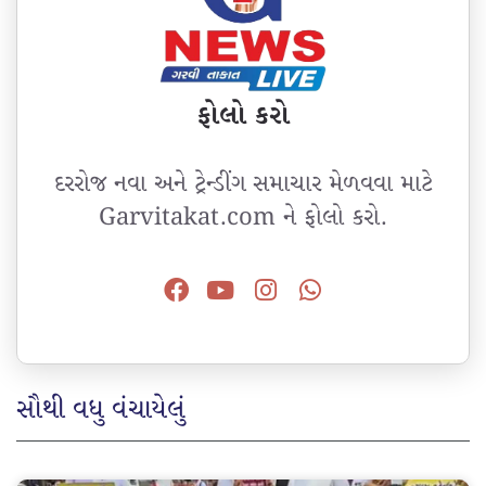
ફોલો કરો
દરરોજ નવા અને ટ્રેન્ડીંગ સમાચાર મેળવવા માટે
Garvitakat.com ને ફોલો કરો.
સૌથી વધુ વંચાયેલું