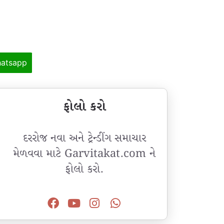
atsapp
ફોલો કરો
દરરોજ નવા અને ટ્રેન્ડીંગ સમાચાર
મેળવવા માટે Garvitakat.com ને
ફોલો કરો.