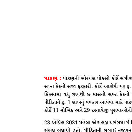
પાટણ :
પાટણની સ્પેશ્યલ પોકસો કોર્ટે સગીરા 
સખ્ત કેદની સજા ફટકારી. કોર્ટે આરોપી પર ર
કિસ્સામાં વધુ ત્રણથી છ માસની સખ્ત કેદન
પીડિતાને રૂ. 1 લાખનું વળતર આપવા માટે પાટ
કોર્ટે 11 મૌખિક અને 29 દસ્તાવેજી પુરાવાઓ
23 એપ્રિલ 2021 પહેલા એક લગ્ન પ્રસંગમાં પી
સંબંધ બંધાયો હતો. પીડિતાની સગાઈ નજીકન