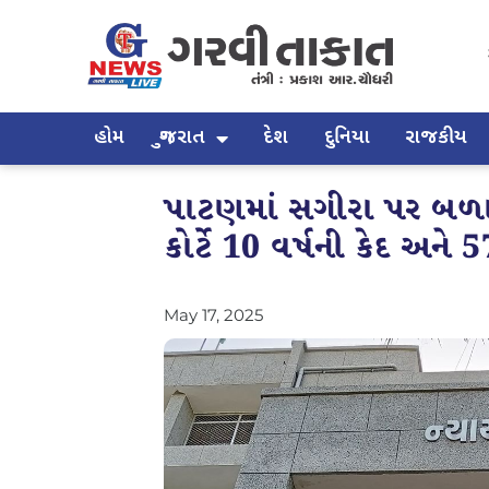
હોમ
ગુજરાત
દેશ
દુનિયા
રાજકીય
પાટણમાં સગીરા પર બળાત
કોર્ટે 10 વર્ષની કેદ અને 
May 17, 2025