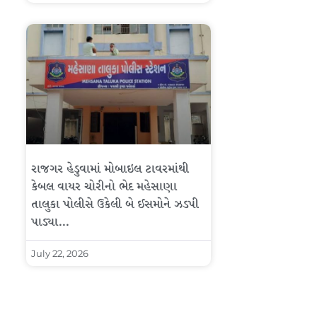
રાજગર હેડુવામાં મોબાઇલ ટાવરમાંથી
કેબલ વાયર ચોરીનો ભેદ મહેસાણા
તાલુકા પોલીસે ઉકેલી બે ઈસમોને ઝડપી
પાડ્યા…
July 22, 2026