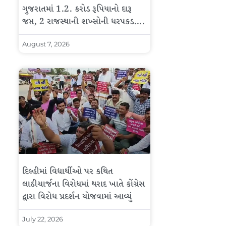
ગુજરાતમાં 1.2. કરોડ રૂપિયાનો દારૂ
જપ્ત, 2 રાજસ્થાની શખ્સોની ધરપકડ….
August 7, 2026
દિલ્હીમાં વિદ્યાર્થીઓ પર કથિત
લાઠીચાર્જના વિરોધમાં થરાદ ખાતે કોંગ્રેસ
દ્વારા વિરોધ પ્રદર્શન યોજવામાં આવ્યું
July 22, 2026