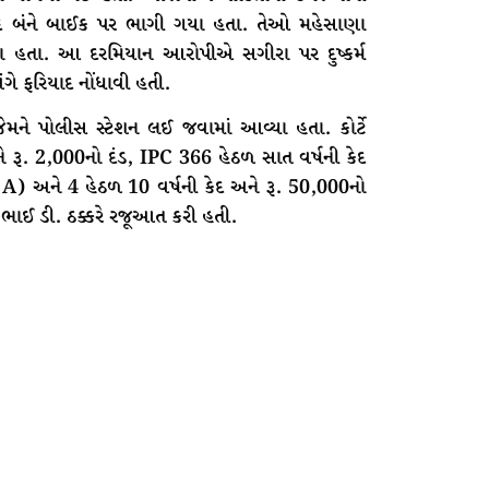
બાદ બંને બાઈક પર ભાગી ગયા હતા. તેઓ મહેસાણા
યા હતા. આ દરમિયાન આરોપીએ સગીરા પર દુષ્કર્મ
ંગે ફરિયાદ નોંધાવી હતી.
જેમને પોલીસ સ્ટેશન લઈ જવામાં આવ્યા હતા. કોર્ટે
 રૂ. 2,000નો દંડ, IPC 366 હેઠળ સાત વર્ષની કેદ
) અને 4 હેઠળ 10 વર્ષની કેદ અને રૂ. 50,000નો
કભાઈ ડી. ઠક્કરે રજૂઆત કરી હતી.