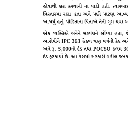
હોવાથી લગ્ન કરવાની ના પાડી હતી. ત્યાર
વિસ્તારમાં રહ્યા હતા અને પછી પાટણ આવ્
આચર્યું હતું. પીડિતાના પિતાએ તેની ગુમ થવા અ
એક વ્યક્તિએ બંનેને સરપંચને સોંપ્યા હતા, 
આરોપીને IPC 363 હેઠળ ત્રણ વર્ષની કેદ અને
અને રૂ. 5,000નો દંડ તથા POCSO કલમ 3(A
દંડ ફટકાર્યો છે. આ કેસમાં સરકારી વકીલ જન