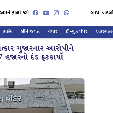
અમને ફોલો કરો
ભાષા બદલ
ક્રાઈમ
સીને જગત
વેપાર
ઈ ન્યુઝ પેપર
અકસ્માત-દ
્કાર ગુજારનાર આરોપીને
57 હજારનો દંડ ફટકાર્યો