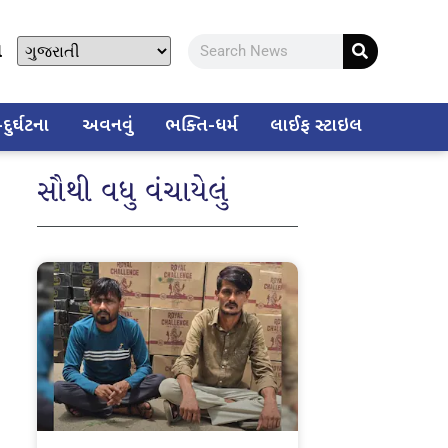
ો
ુર્ઘટના
અવનવું
ભક્તિ-ધર્મ
લાઈફ સ્ટાઇલ
સૌથી વધુ વંચાયેલું