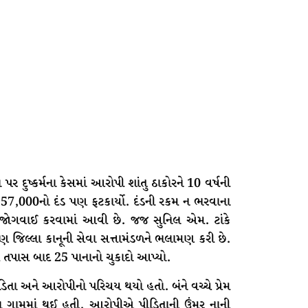
પર દુષ્કર્મના કેસમાં આરોપી શાંતુ ઠાકોરને 10 વર્ષની
ૂ. 57,000નો દંડ પણ ફટકાર્યો. દંડની રકમ ન ભરવાના
ી જોગવાઈ કરવામાં આવી છે. જજ સુનિલ એમ. ટાંકે
ણ જિલ્લા કાનૂની સેવા સત્તામંડળને ભલામણ કરી છે.
ની તપાસ બાદ 25 પાનાનો ચુકાદો આપ્યો.
ડિતા અને આરોપીનો પરિચય થયો હતો. બંને વચ્ચે પ્રેમ
ા ગામમાં થઈ હતી. આરોપીએ પીડિતાની ઉંમર નાની