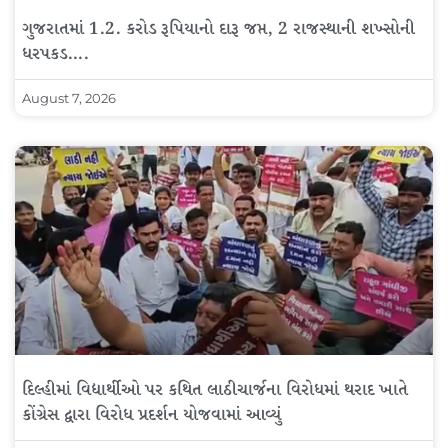
ગુજરાતમાં 1.2. કરોડ રૂપિયાનો દારૂ જપ્ત, 2 રાજસ્થાની શખ્સોની
ધરપકડ….
August 7, 2026
દિલ્હીમાં વિદ્યાર્થીઓ પર કથિત લાઠીચાર્જના વિરોધમાં થરાદ ખાતે
કોંગ્રેસ દ્વારા વિરોધ પ્રદર્શન યોજવામાં આવ્યું