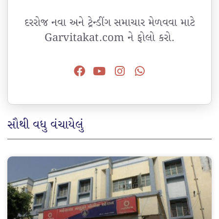
દરરોજ નવા અને ટ્રેન્ડીંગ સમાચાર મેળવવા માટે
Garvitakat.com ને ફોલો કરો.
સૌથી વધુ વંચાયેલું