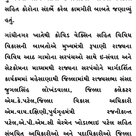
સહિત કોરોના સંદર્ભે કરેલ કામગીરી બાબતે જણાવ્યું
હતું.
ગાંધીનગર ખાતેથી કોવિડ વેક્સિન સહિત વિવિધ
વિકાસની બાબતોએ મુખ્યમંત્રી રૂપાણી રાજ્યના
વિવિધ આઠ ગામોના સરપંચઓ સાથે ઇ-સંવાદ અને
સેટકોમના માધ્યમથી રાજ્યના સરપંચોને માર્ગદર્શિત
કાર્યક્રમમાં મહેસાણાથી જિલ્લામાંથી રાજ્યસભા સંસદ
જુગલસિંહ લોખંડવાલા, જિલ્લા કલેકટર
એચ.કે.પટેલ,જિલ્લા વિકાસ અધિકારી
એમ.વાય.દક્ષિણી,પુર્વગૃહમંત્રી રજનીકાન્ત
પટેલ,એ.પી.એમ.સી ચેરમેન ખોડાભાઇ પટેલ સહિત
સંબધિત અધિકારીઓ અને પદાધિકારીઓ જિલ્લા