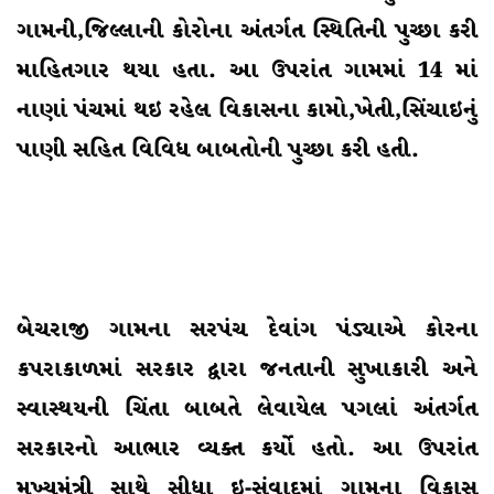
ગામની,જિલ્લાની કોરોના અંતર્ગત સ્થિતિની પુચ્છા કરી
માહિતગાર થયા હતા. આ ઉપરાંત ગામમાં 14 માં
નાણાં પંચમાં થઇ રહેલ વિકાસના કામો,ખેતી,સિંચાઇનું
પાણી સહિત વિવિધ બાબતોની પુચ્છા કરી હતી.
બેચરાજી ગામના સરપંચ દેવાંગ પંડ્યાએ કોરના
કપરાકાળમાં સરકાર દ્વારા જનતાની
સુખાકારી અને
સ્વાસ્થયની ચિંતા બાબતે લેવાયેલ પગલાં અંતર્ગત
સરકારનો આભાર વ્યક્ત કર્યો હતો. આ ઉપરાંત
મુખ્યમંત્રી સાથે સીધા ઇ-સંવાદમાં ગામના વિકાસ