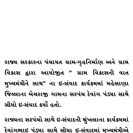
રાજ્ય સરકારના પંચાયત ગ્રામ-ગૃહનિર્માણ અને ગ્રામ
વિકાસ દ્વારા આયોજીત ” ગ્રામ વિકાસની વાત
મુખ્યમંત્રીને સાથ” ના ઇ-સંવાદ કાર્યક્રમમાં મહેસાણા
જિલ્લાના બેચરાજી ગામના સરપંચ દેવાંગ પંડ્યા સાથે
સીધો ઇ-સંવાદ કર્યો હતો.
રાજ્યના સરપંચો સાથે ઇ-સંવાદની શ્રુંખલાના કાર્યક્રમમાં
દેવાંગભાઇ પંડ્યા સાથે સીધા ઇ-સંવાદમાં મુખ્યમંત્રીએ