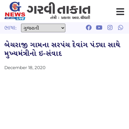
ભાષા:
બેચરાજી ગામના સરપંચ દેવાંગ પંડ્યા સાથે
મુખ્યમંત્રીનો ઇ-સંવાદ
December 18, 2020