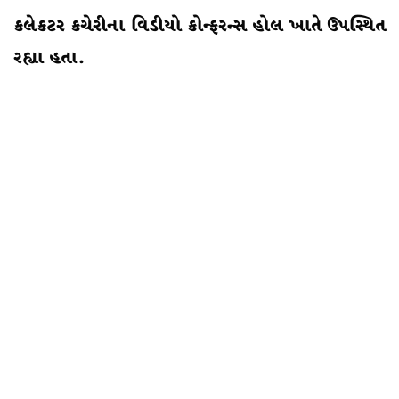
કલેકટર કચેરીના વિડીયો કોન્ફરન્સ હોલ ખાતે ઉપસ્થિત
રહ્યા હતા.