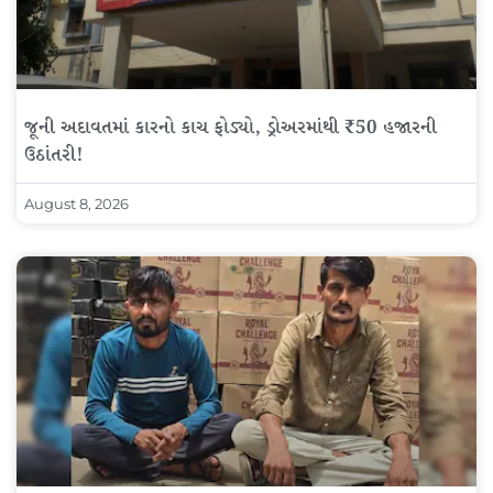
જૂની અદાવતમાં કારનો કાચ ફોડ્યો, ડ્રોઅરમાંથી ₹50 હજારની
ઉઠાંતરી!
August 8, 2026