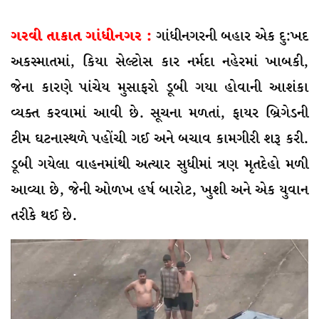
ગરવી તાકાત ગાંધીનગર :
ગાંધીનગરની બહાર એક દુ:ખદ
અકસ્માતમાં, કિયા સેલ્ટોસ કાર નર્મદા નહેરમાં ખાબકી,
જેના કારણે પાંચેય મુસાફરો ડૂબી ગયા હોવાની આશંકા
વ્યક્ત કરવામાં આવી છે. સૂચના મળતાં, ફાયર બ્રિગેડની
ટીમ ઘટનાસ્થળે પહોંચી ગઈ અને બચાવ કામગીરી શરૂ કરી.
ડૂબી ગયેલા વાહનમાંથી અત્યાર સુધીમાં ત્રણ મૃતદેહો મળી
આવ્યા છે, જેની ઓળખ હર્ષ બારોટ, ખુશી અને એક યુવાન
તરીકે થઈ છે.