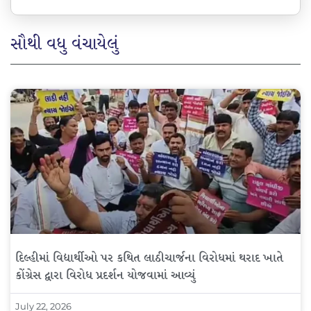
સૌથી વધુ વંચાયેલું
દિલ્હીમાં વિદ્યાર્થીઓ પર કથિત લાઠીચાર્જના વિરોધમાં થરાદ ખાતે
કોંગ્રેસ દ્વારા વિરોધ પ્રદર્શન યોજવામાં આવ્યું
July 22, 2026