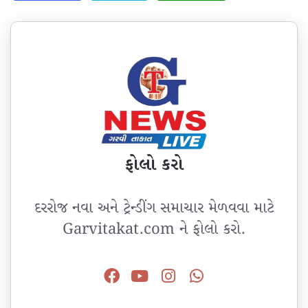
ફોલો કરો
દરરોજ નવા અને ટ્રેન્ડીંગ સમાચાર મેળવવા માટે
Garvitakat.com ને ફોલો કરો.