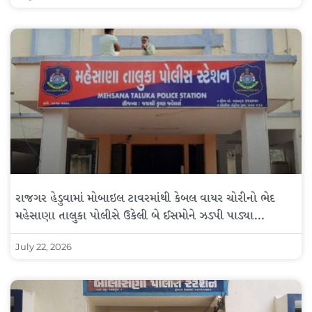
રાજગર હેડુવામાં મોબાઇલ ટાવરમાંથી કેબલ વાયર ચોરીનો ભેદ
મહેસાણા તાલુકા પોલીસે ઉકેલી બે ઈસમોને ઝડપી પાડ્યા…
July 22, 2026