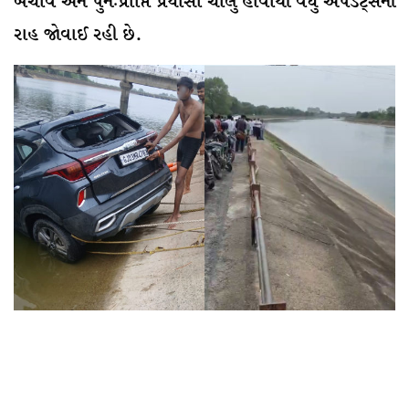
બચાવ અને પુનઃપ્રાપ્તિ પ્રયાસો ચાલુ હોવાથી વધુ અપડેટ્સની
રાહ જોવાઈ રહી છે.