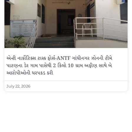
એન્ટી નાર્કોટિક્સ ટાસ્ક ફોર્સ-ANTF ગાંધીનગર ઝોનની ટીમે
પાટણના ડેર ગામ પાસેથી 2 કિલો 10 ગ્રામ અફીણ સાથે બે
આરોપીઓની ધરપકડ કરી
July 22, 2026