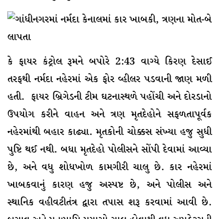
કે ફાયર કંટ્રોલ રૂમને બપોરે 2:43 વાગ્યે કિરણ દેસાઈ
તરફથી નર્મદા નહેરમાં એક ફોર વ્હીલર પડવાની જાણ મળી
હતી. ફાયર બ્રિગેડની ટીમ ઘટનાસ્થળે પહોંચી અને દોરડાનો
ઉપયોગ કરીને વાહન અને ત્રણ મૃતદેહોને સફળતાપૂર્વક
નહેરમાંથી બહાર કાઢ્યા. મૃતકોની ચોક્કસ સંખ્યા હજુ સુધી
પુષ્ટિ થઈ નથી. બધા મૃતદેહો પોલીસને સોંપી દેવામાં આવ્યા
છે, અને વધુ શોધખોળ કામગીરી ચાલુ છે. કાર નહેરમાં
ખાબકવાનું કારણ હજુ અસ્પષ્ટ છે, અને પોલીસ અને
સ્થાનિક વહીવટીતંત્ર દ્વારા તપાસ શરૂ કરવામાં આવી છે.