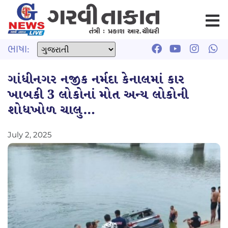
ભાષા:
ગાંધીનગર નજીક નર્મદા કેનાલમાં કાર
ખાબકી 3 લોકોનાં મોત અન્ય લોકોની
શોધખોળ ચાલુ…
July 2, 2025