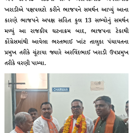
ખરાડીએ પક્ષપલટો કરીને ભાજપને સમર્થન આપ્યું આના
કારણે ભાજપને અપક્ષ સહિત કુલ 13 સભ્યોનું સમર્થન
મળ્યું આ રાજકીય ઘટનાક્રમ બાદ, ભાજપના ટેકાથી
કોંગ્રેસમાંથી આવેલા ભરતભાઈ ખાંટ તાલુકા પંચાયતના
પ્રમુખ તરીકે ચૂંટાયા જ્યારે અરવિંદભાઈ ખરાડી ઉપપ્રમુખ
તરીકે વરણી પામ્યા.