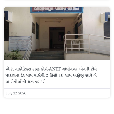
એન્ટી નાર્કોટિક્સ ટાસ્ક ફોર્સ-ANTF ગાંધીનગર ઝોનની ટીમે
પાટણના ડેર ગામ પાસેથી 2 કિલો 10 ગ્રામ અફીણ સાથે બે
આરોપીઓની ધરપકડ કરી
July 22, 2026