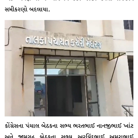
સમીકરણો બદલાયા.
કોંગ્રેસના પંચાલ બેઠકના સભ્ય ભરતભાઈ નાનજીભાઈ ખાંટ
અને જામગઢ બેઠકના સભ્ય અરવિંદભાઈ અમરાભાઈ