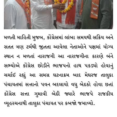
મળતી માહિતી મુજબ, કોંગ્રેસમાં લાંબા સમયથી સક્રિય અને
સતત ત્રણ ટર્મથી જીતતા આવેલા નેતાઓને પક્ષમાં યોગ્ય
સ્થાન ન મળતાં નારાજગી આ નારાજગીના કારણે બંને
સભ્યોએ કોંગ્રેસ છોડીને ભાજપનો હાથ પકડ્યો હોવાનું
ચર્ચાઈ રહ્યું આ સમગ્ર ઘટનાક્રમ બાદ મેઘરજ તાલુકા
પંચાયતમાં સત્તાનો પવન બદલાયો વધુ બેઠકો હોવા છતાં
કોંગ્રેસ સત્તા ગુમાવી બેઠી જ્યારે ભાજપે રાજકીય
વ્યૂહરચનાથી તાલુકા પંચાયત પર કબજો જમાવ્યો.