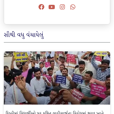
સૌથી વધુ વંચાયેલું
દિલ્હીમાં વિદ્યાર્થીઓ પર કથિત લાઠીચાર્જના વિરોધમાં થરાદ ખાતે