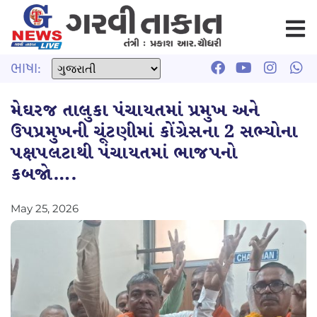
ભાષા:
મેઘરજ તાલુકા પંચાયતમાં પ્રમુખ અને
ઉપપ્રમુખની ચૂંટણીમાં કોંગ્રેસના 2 સભ્યોના
પક્ષપલટાથી પંચાયતમાં ભાજપનો
કબજો….
May 25, 2026