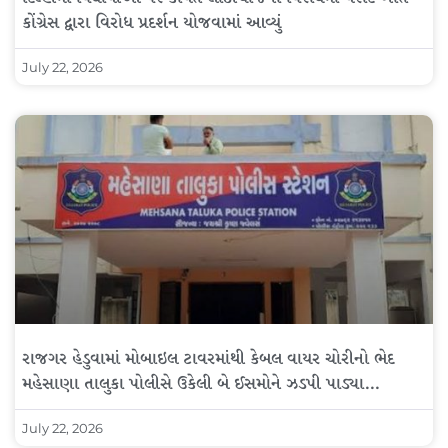
કોંગ્રેસ દ્વારા વિરોધ પ્રદર્શન યોજવામાં આવ્યું
July 22, 2026
રાજગર હેડુવામાં મોબાઇલ ટાવરમાંથી કેબલ વાયર ચોરીનો ભેદ
મહેસાણા તાલુકા પોલીસે ઉકેલી બે ઈસમોને ઝડપી પાડ્યા…
July 22, 2026