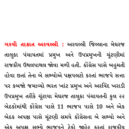
ગરવી તાકાત અરવલ્લી :
અરવલ્લી જિલ્લાના મેઘરજ
તાલુકા પંચાયતમાં પ્રમુખ અને ઉપપ્રમુખની ચૂંટણીમાં
રાજકીય ઉથલપાથલ જોવા મળી હતી. કોંગ્રેસ પાસે બહુમતી
હોવા છતાં તેના બે સભ્યોએ પક્ષપલટો કરતાં ભાજપે સત્તા
પર કબજો જમાવ્યો ભરત ખાંટ પ્રમુખ અને અરવિંદ ખરાડી
ઉપપ્રમુખ તરીકે ચૂંટાયા મેઘરજ તાલુકા પંચાયતની કુલ ૨૨
બેઠકોમાંથી કોંગ્રેસ પાસે 11 ભાજપ પાસે 10 અને એક
બેઠક અપક્ષ પાસે ચૂંટણી સમયે કોંગ્રેસના બે સભ્યો અને
એક અપક્ષ સભ્યે ભાજપને ટેકો જાહેર કરતાં રાજકીય