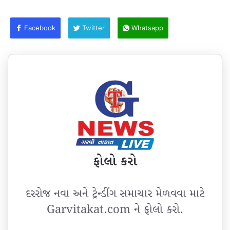
Facebook
Twitter
Whatsapp
ફોલો કરો
દરરોજ નવા અને ટ્રેન્ડીંગ સમાચાર મેળવવા માટે
Garvitakat.com ને ફોલો કરો.