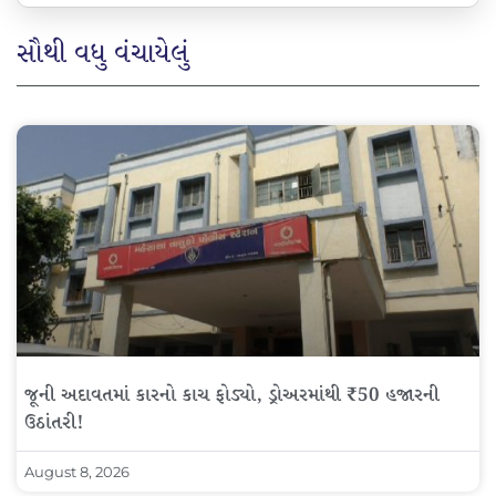
સૌથી વધુ વંચાયેલું
જૂની અદાવતમાં કારનો કાચ ફોડ્યો, ડ્રોઅરમાંથી ₹50 હજારની
ઉઠાંતરી!
August 8, 2026