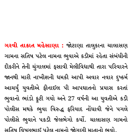
ગરવી તાકાત મહેસાણા :
જોટાણા તાલુકાના ચાલાસણ
ગામના સતિષ પટેલ નામના ભુવાએ કડીમાં રહેતા સંબંધીની
દીકરીને તેની ચુંગાલમાં ફસાવી મેલીવિદ્યાથી તારા પરિવારને
જાનથી મારી નાખીશની ધમકી આપી અવાર નવાર દુષ્કર્મ
આચર્યું યુવતીએ ફીનાઈલ પી આપઘાતનો પ્રયાસ કરતાં
ભુવાનો ભાંડો ફૂટી ગયો અને 27 વર્ષની આ યુવતીએ કડી
પોલીસ મથકે ભુવા વિરુદ્ધ ફરિયાદ નોંધાવી જેને પગલે
પોલીસે ભુવાને પકડી જેલભેગો કર્યો. ચાલાસણ ગામનો
સતિષ વિષ્ણુભાઈ પટેલ નામનો જોગણી માતાનો ભુવો.