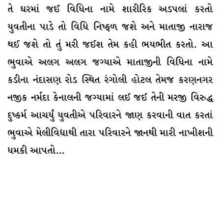
તે ઘરમાં જઈ વિધિના નામે શારીરિક અડપલાં કરતો
યુવતીના પાડે તો વિધિ નિષ્ફળ જશે અને માતાજી નારાજ
થઈ જશે તો તું મરી જઈશ તેમ કહી ભયભીત કરતો. આ
ભુવાએ અલગ અલગ જગ્યાએ માતાજીની વિધિના નામે
કડીના નંદાસણ રોડ સ્થિત રંગોલી હોટલ તેમજ કરણનગર
નજીક નર્મદા કેનાલની જગ્યામાં લઈ જઈ તેની મરજી વિરુદ્ધ
દુષ્કર્મ આચર્યું યુવતીએ પરિવારને જાણ કરવાની વાત કરતાં
ભુવાએ મેલીવિદ્યાથી તારા પરિવારને જાનથી મારી નાખીશની
ધમકી આપતો…