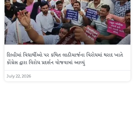
દિલ્હીમાં વિદ્યાર્થીઓ પર કથિત લાઠીચાર્જના વિરોધમાં થરાદ ખાતે
કોંગ્રેસ દ્વારા વિરોધ પ્રદર્શન યોજવામાં આવ્યું
July 22, 2026