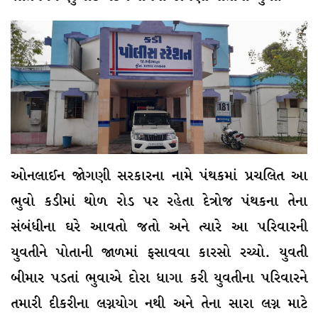
ઓનલાઈન જોગણી સરકારના નામે પંથકમાં પ્રચલિત આ
ભુવો કડીમાં થોળ રોડ પર રહેતા દેત્રોજ પંથકના તેના
સંબંધીના ઘરે આવતો જતો અને ત્યારે આ પરિવારની
યુવતીને પોતાની જાળમાં ફસાવવા કારસો રચ્યો. યુવતી
બીમાર પડતાં ભુવાએ દોરા ધાગા કરી યુવતીના પરિવારને
તમારી દીકરીના લગ્નયોગ નથી અને તેના સારા લગ્ન માટે