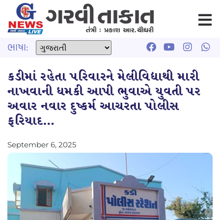
ભાષા:
કડીમાં રહેતા પરિવારને મેલીવિદ્યાથી મારી
નાખવાની ધમકી આપી ભુવાએ યુવતી પર
અવાર નવાર દુષ્કર્મ આચરતા પોલીસ
ફરિયાદ…
September 6, 2025