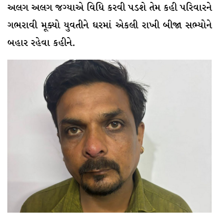
અલગ અલગ જગ્યાએ વિધિ કરવી પડશે તેમ કહી પરિવારને
ગભરાવી મૂક્યો યુવતીને ઘરમાં એકલી રાખી બીજા સભ્યોને
બહાર રહેવા કહીને.