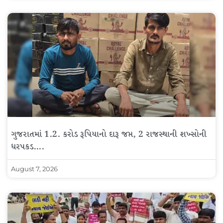
ગુજરાતમાં 1.2. કરોડ રૂપિયાનો દારૂ જપ્ત, 2 રાજસ્થાની શખ્સોની
ધરપકડ….
August 7, 2026