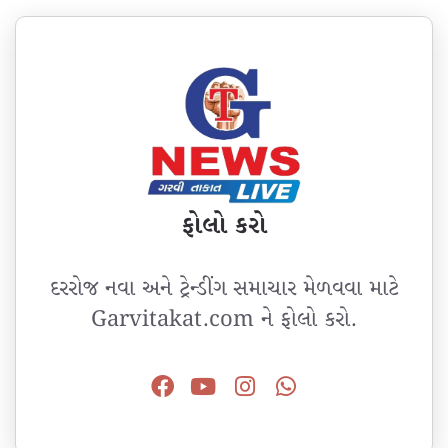
ફોલો કરો
દરરોજ નવા અને ટ્રેન્ડીંગ સમાચાર મેળવવા માટે
Garvitakat.com ને ફોલો કરો.