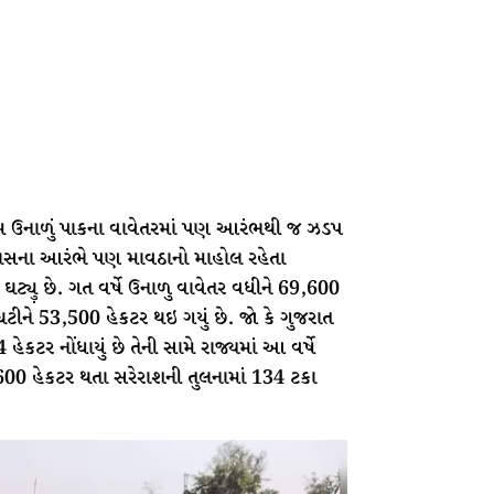
ેમ ઉનાળું પાકના વાવેતરમાં પણ આરંભથી જ ઝડપ
 માસના આરંભે પણ માવઠાનો માહોલ રહેતા
ઘટ્યુ઼ છે. ગત વર્ષે ઉનાળુ વાવેતર વધીને 69,600
ઘટીને 53,500 હેકટર થઇ ગયું છે. જો કે ગુજરાત
4 હેકટર નોંધાયું છે તેની સામે રાજ્યમાં આ વર્ષે
,600 હેકટર થતા સરેરાશની તુલનામાં 134 ટકા