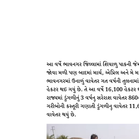
આ વર્ષે ભાવનગર જિલ્લામાં શિયાળુ પાકની જ
જોવા મળી પણ બાદમાં માર્ચ, એપ્રિલ અને મે
ભાવનગરમાં ઉનાળું વાવેતર ગત વર્ષની તુલનામાં 
હેકટર થઇ ગયું છે. તે આ વર્ષે 16,100 હેકટર 
રાજ્યમાં ડુંગળીનું 3 વર્ષનુ઼ સરેરાશ વાવેતર 860
ગરીબોની કસ્તૂરી ગણાતી ડુંગળીનુ઼ વાવેતર 11
વાવેતર થયું છે.