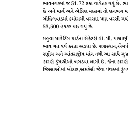
ભાવનગરમાં જ 51.72 ટકા વાવેતર થયું છે. ભ
છે અને માર્ચ અને એપ્રિલ માસમાં તો લગભગ 
ગોહિલવાડમાં કમોસમી વરસાદ પણ વરસી ગયો ત્યા
53,500 હેકટર થઇ ગયું છે.
મહુવા માર્કેટિંગ યાર્ડના સેક્રેટરી વી. પી. પાચ
ભાવ ગત વર્ષ કરતા અડધા છે. રાજસ્થાન,એમપી અન
રાષ્ટ્રીય અને આંતરાષ્ટ્રીય માંગ નથી આ સાથે 
કારણે ડુંગળીઓ બગડવા લાગી છે. જેના કારણ
જિલ્લાઓમાં બોટાદ,અમરેલી જેવા પંથકમાં ડુંગળ