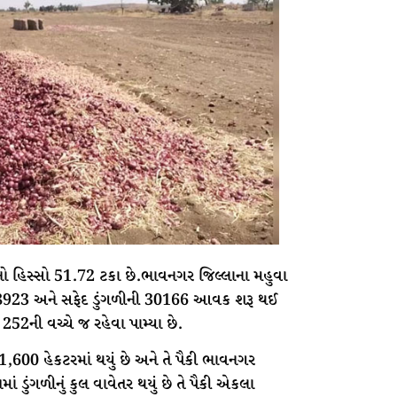
નો હિસ્સો 51.72 ટકા છે.ભાવનગર જિલ્લાના મહુવા
ળીની 8923 અને સફેદ ડુંગળીની 30166 આવક શરૂ થઈ
252ની વચ્ચે જ રહેવા પામ્યા છે.
11,600 હેકટરમાં થયું છે અને તે પૈકી ભાવનગર
ાં ડુંગળીનું કુલ વાવેતર થયું છે તે પૈકી એકલા