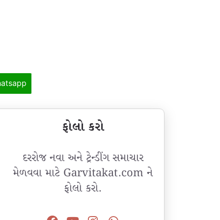
atsapp
ફોલો કરો
દરરોજ નવા અને ટ્રેન્ડીંગ સમાચાર
મેળવવા માટે Garvitakat.com ને
ફોલો કરો.