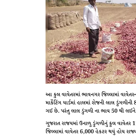
આ કુલ વાવેતરમાં ભાવનગર જિલ્લામાં વાવેતર
માર્કેટિંગ યાર્ડમાં હાલમાં રોજની લાલ ડુંગ
ગઈ છે. પરંતુ લાલ ડુંગળી ના ભાવ 50 થી લઈને 
ગુજરાત રાજયમાં ઉનાળુ ડુંગળીનું કુલ વાવેતર 
જિલ્લામાં વાવેતર 6,000 હેકટર થયું હોય રાજ્યમ