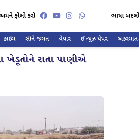
અમને ફોલો કરો
ભાષા બદલ
ક્રાઈમ
સીને જગત
વેપાર
ઈ ન્યુઝ પેપર
અકસ્માત-દ
ા ખેડૂતોને રાતા પાણીએ