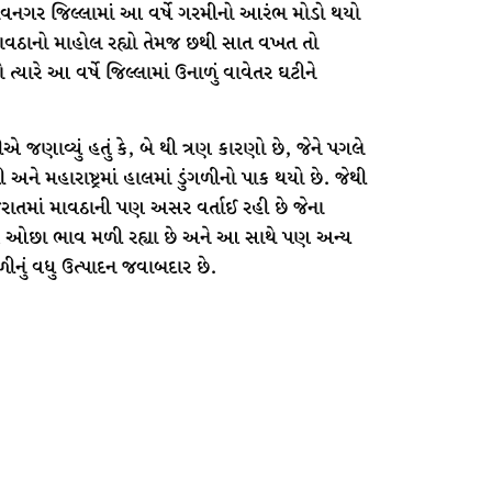
ાવનગર જિલ્લામાં આ વર્ષે ગરમીનો આરંભ મોડો થયો
માવઠાનો માહોલ રહ્યો તેમજ છથી સાત વખત તો
રે આ વર્ષે જિલ્લામાં ઉનાળું વાવેતર ઘટીને
ાણીએ જણાવ્યું હતું કે, બે થી ત્રણ કારણો છે, જેને પગલે
ે મહારાષ્ટ્રમાં હાલમાં ડુંગળીનો પાક થયો છે. જેથી
ગુજરાતમાં માવઠાની પણ અસર વર્તાઈ રહી છે જેના
ે ઓછા ભાવ મળી રહ્યા છે અને આ સાથે પણ અન્ય
ીનું વધુ ઉત્પાદન જવાબદાર છે.