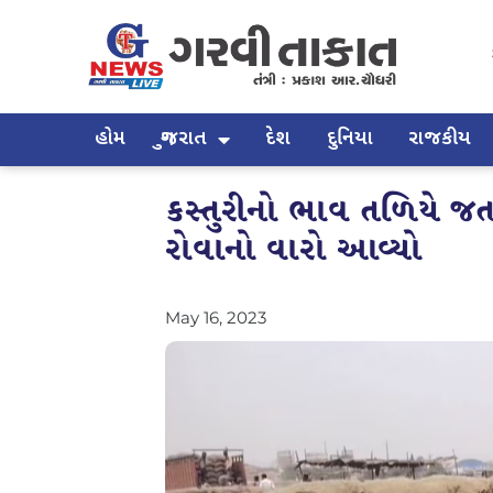
હોમ
ગુજરાત
દેશ
દુનિયા
રાજકીય
કસ્તુરીનો ભાવ તળિયે જત
રોવાનો વારો આવ્યો
May 16, 2023