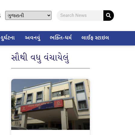
ો
ુર્ઘટના
અવનવું
ભક્તિ-ધર્મ
લાઈફ સ્ટાઇલ
સૌથી વધુ વંચાયેલું