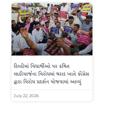
દિલ્હીમાં વિદ્યાર્થીઓ પર કથિત
લાઠીચાર્જના વિરોધમાં થરાદ ખાતે કોંગ્રેસ
દ્વારા વિરોધ પ્રદર્શન યોજવામાં આવ્યું
July 22, 2026