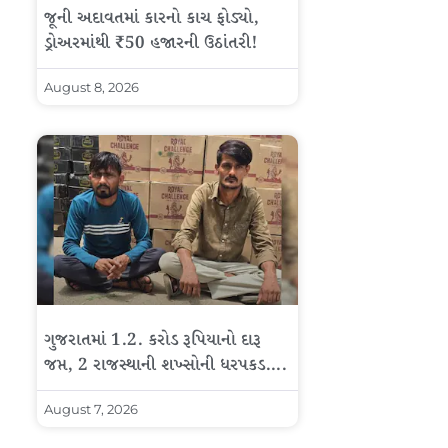
જૂની અદાવતમાં કારનો કાચ ફોડ્યો,
ડ્રોઅરમાંથી ₹50 હજારની ઉઠાંતરી!
August 8, 2026
ગુજરાતમાં 1.2. કરોડ રૂપિયાનો દારૂ
જપ્ત, 2 રાજસ્થાની શખ્સોની ધરપકડ….
August 7, 2026