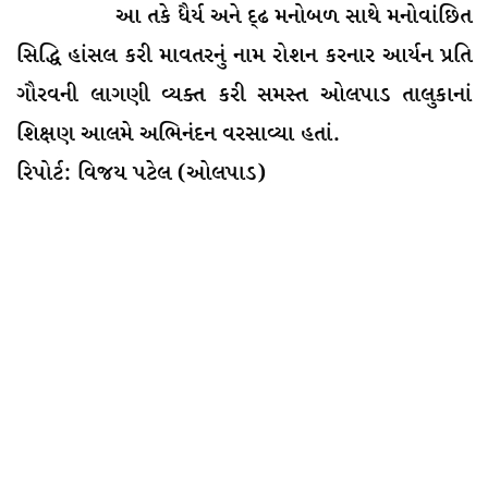
આ તકે ધૈર્ય અને દ્ઢ મનોબળ સાથે મનોવાંછિત
સિદ્ધિ હાંસલ કરી માવતરનું નામ રોશન કરનાર આર્યન પ્રતિ
ગૌરવની લાગણી વ્યક્ત કરી સમસ્ત ઓલપાડ તાલુકાનાં
શિક્ષણ આલમે અભિનંદન વરસાવ્યા હતાં.
રિપોર્ટ: વિજય પટેલ (ઓલપાડ)