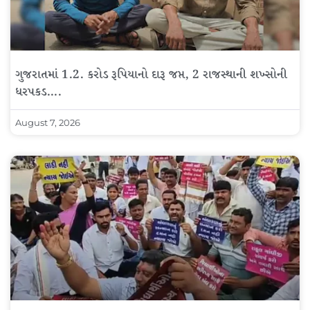
ગુજરાતમાં 1.2. કરોડ રૂપિયાનો દારૂ જપ્ત, 2 રાજસ્થાની શખ્સોની
ધરપકડ….
August 7, 2026