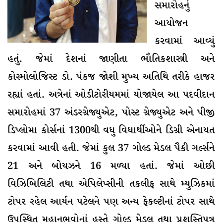
સમારોહનું
આયોજન
કરવામાં આવ્યું
હતું. જેમાં દેશનાં જાણીતા ભૌતિકશાસ્ત્રી અને
કોસ્મોલોજિસ્ટ ડો. પંકજ જોશી મુખ્ય અતિથિ તરીકે હાજર
રહ્યાં હતાં. અત્રેનાં ઓડીટોરીયમમાં યોજાયેલ આ પદવીદાન
સમારોહમાં 37 અંડરગ્રેજ્યુએટ, પોસ્ટ ગ્રેજ્યુએટ અને પીજી
ડિપ્લોમા કોર્સનાં 1300થી વધુ વિધાર્થીઓને ડિગ્રી એનાયત
કરવામાં આવી હતી. જેમાં કુલ 37 ગોલ્ડ મેડલ પૈકી ગર્લ્સને
21 અને બોયઝને 16 મળ્યા હતાં. જેમાં ઓછી
વિઝિબિલિટી તથા એપિલેપ્સીની તકલીફ સાથે મ્યુઝિકમાં
ટોપર રહેલ આર્યન પટેલને પણ અન્ય ફેકલ્ટીનાં ટોપર સાથે
ઉપસ્થિત મહાનુભવોનાં હસ્તે ગોલ્ડ મેડલ તથા પ્રશસ્તિપત્ર