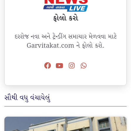
ફોલો કરો
દરરોજ નવા અને ટ્રેન્ડીંગ સમાચાર મેળવવા માટે
Garvitakat.com ને ફોલો કરો.
સૌથી વધુ વંચાયેલું