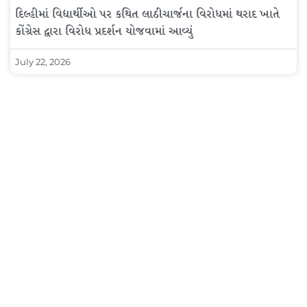
દિલ્હીમાં વિદ્યાર્થીઓ પર કથિત લાઠીચાર્જના વિરોધમાં થરાદ ખાતે
કોંગ્રેસ દ્વારા વિરોધ પ્રદર્શન યોજવામાં આવ્યું
July 22, 2026