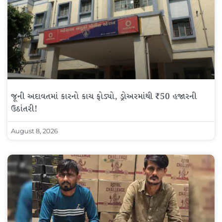
જૂની અદાવતમાં કારનો કાચ ફોડ્યો, ડ્રોઅરમાંથી ₹50 હજારની
ઉઠાંતરી!
August 8, 2026