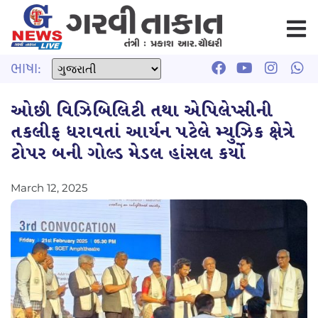
ભાષા:
ઓછી વિઝિબિલિટી તથા એપિલેપ્સીની
તકલીફ ધરાવતાં આર્યન પટેલે મ્યુઝિક ક્ષેત્રે
ટોપર બની ગોલ્ડ મેડલ હાંસલ કર્યો
March 12, 2025