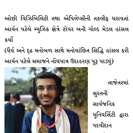
ઓછી વિઝિબિલિટી તથા એપિલેપ્સીની તકલીફ ધરાવતાં
આર્યન પટેલે મ્યુઝિક ક્ષેત્રે ટોપર બની ગોલ્ડ મેડલ હાંસલ
કર્યો
(ધૈર્ય અને દ્ઢ મનોબળ સાથે મનોવાંછિત સિદ્ધિ હાંસલ કરી
આર્યન પટેલે સમાજને નોંધપાત્ર ઉદાહરણ પૂરૂ પાડ્યું)
તાજેતરમાં
સુરતની
સાર્વજનિક
યુનિવર્સિટી દ્વારા
પદવીદાન