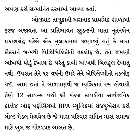
અર્પણ કરી સન્માનિત કરવામાં આવ્યા હતાં.
ઓલપાડ તાલુકાની અસનાડ પ્રાથમિક શાળામાં
ફરજ બજાવતાં આ પ્રતિભાવંત સ્ટુડન્ટની માતા નૂતનબેન
પ્રકાશચંદ્ર પટેલે એક મુલાકાતમાં જણાવ્યું હતું કે મારા
દીકરાને જન્મથી વિઝિબિલિટીની તકલીફ છે. તેને જમણી
આંખથી થોડું દેખાય છે પરંતુ ડાબી આંખથી બિલકુલ દેખાતું
નથી. ઉપરાંત તેને ૧૨ વર્ષની ઉંમરે તેને એપિલેપ્સીની તકલીફ
થઈ. આમ છતાં તે બાળપણથી જ મ્યુઝિકમાં રસ હોવાથી
તેણે 12 સાયન્સ પછી શ્રી પંકજ કાપડીયા સાર્વજનિક
કોલેજ ઓફ પર્ફોમિંગમાં BPA મ્યુઝિકમાં ગ્રેજ્યુએશન કરી
ગોલ્ડ મેડલ મેળવેલ છે જે મારા પરિવાર સહિત મારા સમાજ
માટે ખૂબ જ ગૌરવપ્રદ બાબત છે.