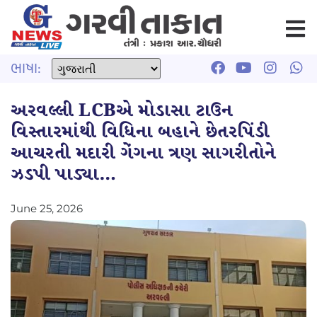
ભાષા:
અરવલ્લી LCBએ મોડાસા ટાઉન
વિસ્તારમાંથી વિધિના બહાને છેતરપિંડી
આચરતી મદારી ગેંગના ત્રણ સાગરીતોને
ઝડપી પાડ્યા…
June 25, 2026