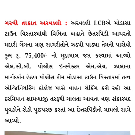
ગરવી તાકાત અરવલ્લી :
અરવલ્લી LCBએ મોડાસા
ટાઉન વિસ્તારમાંથી વિધિના બહાને છેતરપિંડી આચરતી
મદારી ગેંગના ત્રણ સાગરીતોને ઝડપી પાડ્યા તેમની પાસેથી
કુલ રૂ. 75,400/- નો મુદ્દામાલ જપ્ત કરવામાં આવ્યો
એલ.સી.બી. પોલીસ ઇન્સ્પેક્ટર એમ.એચ. ઝાલાના
માર્ગદર્શન હેઠળ પોલીસ ટીમ મોડાસા ટાઉન વિસ્તારમાં તત્વ
એન્જિનિયરિંગ કોલેજ પાસે વાહન ચેકિંગ કરી રહી આ
દરમિયાન શામળાજી તરફથી ચાલતા આવતા ત્રણ શંકાસ્પદ
યુવકોને રોકી પૂછપરછ કરતાં આ છેતરપિંડીનો મામલો સામે
આવ્યો.