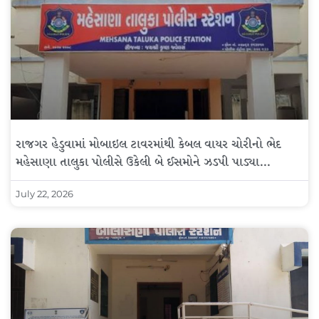
રાજગર હેડુવામાં મોબાઇલ ટાવરમાંથી કેબલ વાયર ચોરીનો ભેદ
મહેસાણા તાલુકા પોલીસે ઉકેલી બે ઈસમોને ઝડપી પાડ્યા…
July 22, 2026