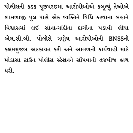
પોલીસની કડક પૂછપરછમાં આરોપીઓએ કબૂલ્યું તેઓએ
શામળાજી પુલ પાસે એક વ્યક્તિને વિધિ કરવાના બહાને
વિશ્વાસમાં લઈ સોના-ચાંદીના દાગીના પડાવી લીધા
એલ.સી.બી. પોલીસે ત્રણેય આરોપીઓની BNSSની
કલમમુજબ અટકાયત કરી અને આગળની કાર્યવાહી માટે
મોડાસા ટાઉન પોલીસ સ્ટેશનને સોંપવાની તજવીજ હાથ
ધરી.