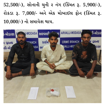
52,500/-), સોનાની ચુની ૨ નંગ (કિંમત રૂ. 5,900/-),
રોકડા રૂ. 7,000/- અને એક મોબાઈલ ફોન (કિંમત રૂ.
10,000/-) નો સમાવેશ થાય.