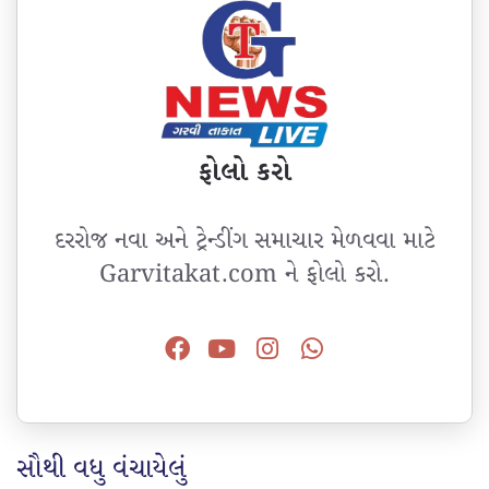
ફોલો કરો
દરરોજ નવા અને ટ્રેન્ડીંગ સમાચાર મેળવવા માટે
Garvitakat.com ને ફોલો કરો.
સૌથી વધુ વંચાયેલું