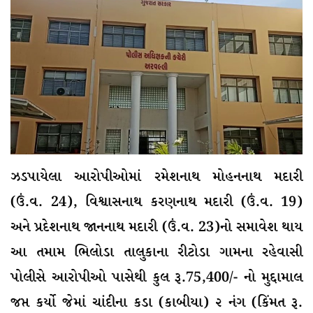
ઝડપાયેલા આરોપીઓમાં રમેશનાથ મોહનનાથ મદારી
(ઉં.વ. 24), વિશ્વાસનાથ કરણનાથ મદારી (ઉં.વ. 19)
અને પ્રદેશનાથ જાનનાથ મદારી (ઉં.વ. 23)નો સમાવેશ થાય
આ તમામ ભિલોડા તાલુકાના રીટોડા ગામના રહેવાસી
પોલીસે આરોપીઓ પાસેથી કુલ રૂ.75,400/- નો મુદ્દામાલ
જપ્ત કર્યો જેમાં ચાંદીના કડા (કાબીયા) ૨ નંગ (કિંમત રૂ.