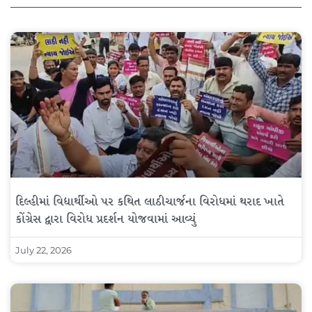
દિલ્હીમાં વિદ્યાર્થીઓ પર કથિત લાઠીચાર્જના વિરોધમાં થરાદ ખાતે
કોંગ્રેસ દ્વારા વિરોધ પ્રદર્શન યોજવામાં આવ્યું
July 22, 2026