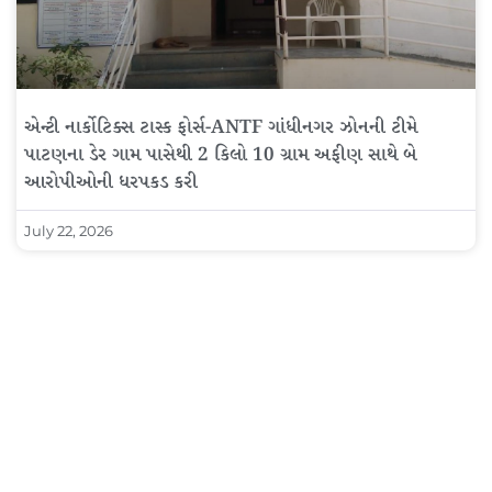
એન્ટી નાર્કોટિક્સ ટાસ્ક ફોર્સ-ANTF ગાંધીનગર ઝોનની ટીમે
પાટણના ડેર ગામ પાસેથી 2 કિલો 10 ગ્રામ અફીણ સાથે બે
આરોપીઓની ધરપકડ કરી
July 22, 2026