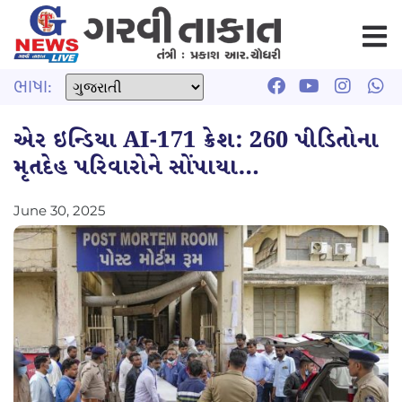
ભાષા:
એર ઇન્ડિયા AI-171 ક્રેશ: 260 પીડિતોના
મૃતદેહ પરિવારોને સોંપાયા…
June 30, 2025