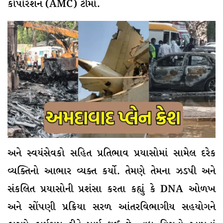
કોર્પોરેશન (AMC) ટીમો.
અને સ્વયંસેવકો સહિત પ્રતિભાવ પ્રયાસોમાં સામેલ દરેક
વ્યક્તિનો આભાર વ્યક્ત કર્યો. તેમણે તેમના ઝડપી અને
સંકલિત પ્રયાસોની પ્રશંસા કરતા કહ્યું કે DNA ઓળખ
અને સોંપણી પ્રક્રિયા સરળ આંતરવિભાગીય સહયોગને