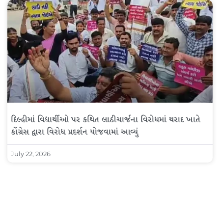
દિલ્હીમાં વિદ્યાર્થીઓ પર કથિત લાઠીચાર્જના વિરોધમાં થરાદ ખાતે
કોંગ્રેસ દ્વારા વિરોધ પ્રદર્શન યોજવામાં આવ્યું
July 22, 2026