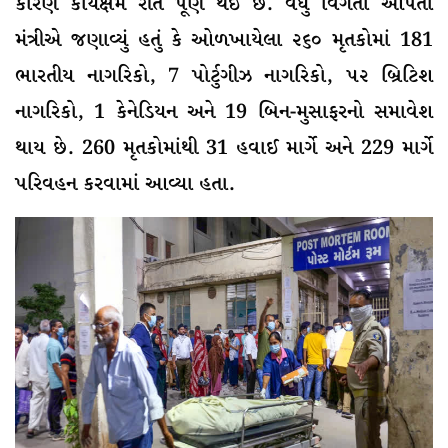
કારણે કાર્યક્ષમ રીતે પૂર્ણ થઈ છે. વધુ વિગતો આપતાં
મંત્રીએ જણાવ્યું હતું કે ઓળખાયેલા ૨૬૦ મૃતકોમાં 181
ભારતીય નાગરિકો, 7 પોર્ટુગીઝ નાગરિકો, ૫૨ બ્રિટિશ
નાગરિકો, 1 કેનેડિયન અને 19 બિન-મુસાફરનો સમાવેશ
થાય છે. 260 મૃતકોમાંથી 31 હવાઈ માર્ગે અને 229 માર્ગે
પરિવહન કરવામાં આવ્યા હતા.