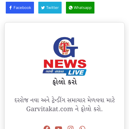
Facebook
Twitter
Whatsapp
ફોલો કરો
દરરોજ નવા અને ટ્રેન્ડીંગ સમાચાર મેળવવા માટે
Garvitakat.com ને ફોલો કરો.