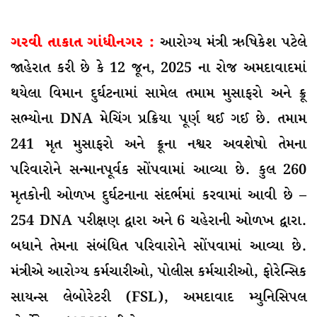
ગરવી તાકાત ગાંધીનગર :
આરોગ્ય મંત્રી ઋષિકેશ પટેલે
જાહેરાત કરી છે કે 12 જૂન, 2025 ના રોજ અમદાવાદમાં
થયેલા વિમાન દુર્ઘટનામાં સામેલ તમામ મુસાફરો અને ક્રૂ
સભ્યોના DNA મેચિંગ પ્રક્રિયા પૂર્ણ થઈ ગઈ છે. તમામ
241 મૃત મુસાફરો અને ક્રૂના નશ્વર અવશેષો તેમના
પરિવારોને સન્માનપૂર્વક સોંપવામાં આવ્યા છે. કુલ 260
મૃતકોની ઓળખ દુર્ઘટનાના સંદર્ભમાં કરવામાં આવી છે –
254 DNA પરીક્ષણ દ્વારા અને 6 ચહેરાની ઓળખ દ્વારા.
બધાને તેમના સંબંધિત પરિવારોને સોંપવામાં આવ્યા છે.
મંત્રીએ આરોગ્ય કર્મચારીઓ, પોલીસ કર્મચારીઓ, ફોરેન્સિક
સાયન્સ લેબોરેટરી (FSL), અમદાવાદ મ્યુનિસિપલ