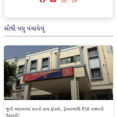
સૌથી વધુ વંચાયેલું
જૂની અદાવતમાં કારનો કાચ ફોડ્યો, ડ્રોઅરમાંથી ₹50 હજારની
ઉઠાંતરી!