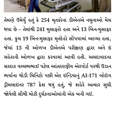
તેમણે ઉમેર્યું હતું કે 254 મૃતકોના ડીએનએ નમૂનાઓ મેચ
થયા છે – તેમાંથી 241 મુસાફરો હતા અને 13 બિન-મુસાફર
હતા. કુલ 19 બિન-મુસાફર મૃતદેહો સોંપવામાં આવ્યા હતા,
જેમાં 13 ની ઓળખ ડીએનએ પરીક્ષણ દ્વારા અને 6
ચહેરાની ઓળખ દ્વારા કરવામાં આવી હતી. અમદાવાદના
સરદાર વલ્લભભાઈ પટેલ આંતરરાષ્ટ્રીય એરપોર્ટ પરથી ઉડાન
ભર્યાના થોડી મિનિટો પછી એર ઇન્ડિયાનું AI-171 બોઇંગ
ડ્રીમલાઇનર 787 ક્રેશ થયું હતું, જે શહેરે અત્યાર સુધી
જોયેલી સૌથી મોટી દુર્ઘટનાઓમાંની એક બની ગઈ.