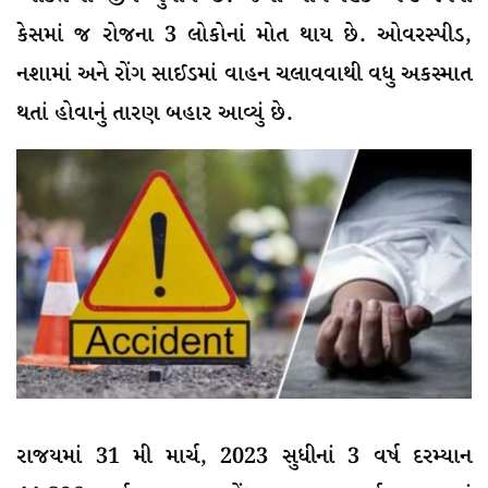
કેસમાં જ રોજના 3 લોકોનાં મોત થાય છે. ઓવરસ્પીડ,
નશામાં અને રોંગ સાઈડમાં વાહન ચલાવવાથી વધુ અકસ્માત
થતાં હોવાનું તારણ બહાર આવ્યું છે.
રાજયમાં 31 મી માર્ચ, 2023 સુધીનાં 3 વર્ષ દરમ્યાન