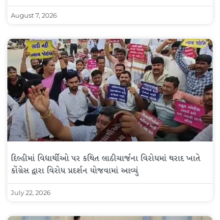
August 7, 2026
દિલ્હીમાં વિદ્યાર્થીઓ પર કથિત લાઠીચાર્જના વિરોધમાં થરાદ ખાતે
કોંગ્રેસ દ્વારા વિરોધ પ્રદર્શન યોજવામાં આવ્યું
July 22, 2026