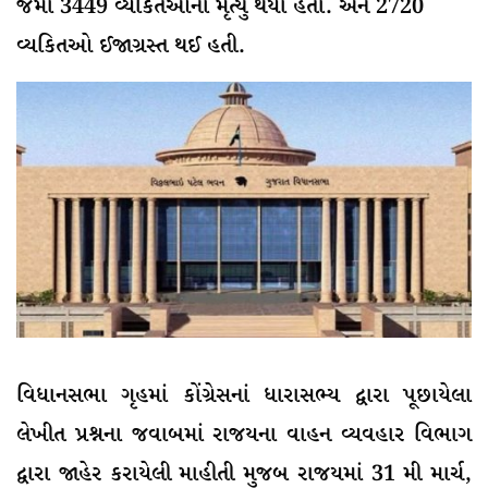
જેમાં 3449 વ્યકિતઓના મૃત્યુ થયા હતા. અને 2720
વ્યકિતઓ ઈજાગ્રસ્ત થઈ હતી.
વિધાનસભા ગૃહમાં કોંગ્રેસનાં ધારાસભ્ય દ્વારા પૂછાયેલા
લેખીત પ્રશ્નના જવાબમાં રાજયના વાહન વ્યવહાર વિભાગ
દ્વારા જાહેર કરાયેલી માહીતી મુજબ રાજયમાં 31 મી માર્ચ,