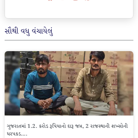
સૌથી વધુ વંચાયેલું
ગુજરાતમાં 1.2. કરોડ રૂપિયાનો દારૂ જપ્ત, 2 રાજસ્થાની શખ્સોની
ધરપકડ….