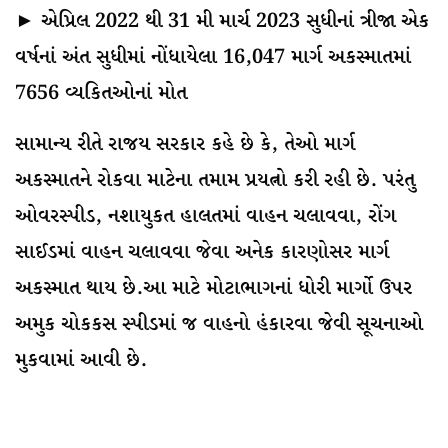
► એપ્રિલ 2022 થી 31 મી માર્ચ 2023 સુધીનાં ત્રીજા એક
વર્ષનાં અંત સુધીમાં નોંધાયેલા 16,047 માર્ગ અકસ્માતમાં
7656 વ્યકિતઓનાં મોત
સામાન્ય રીતે રાજય સરકાર કહે છે કે, તેઓ માર્ગ
અકસ્માતને રોકવા માટેના તમામ પ્રયત્નો કરી રહી છે. પરંતુ
ઓવરસ્પીડ, નશાયુકત હાલતમાં વાહન ચલાવવા, રોંગ
સાઈડમાં વાહન ચલાવવા જેવા અનેક કારણોસર માર્ગ
અકસ્માત થાય છે.આ માટે મોટાભાગનાં ધોરી માર્ગો ઉપર
અમુક ચોકકસ સ્પીડમાં જ વાહનો હંકારવા જેવી સૂચનાઓ
મુકવામાં આવી છે.