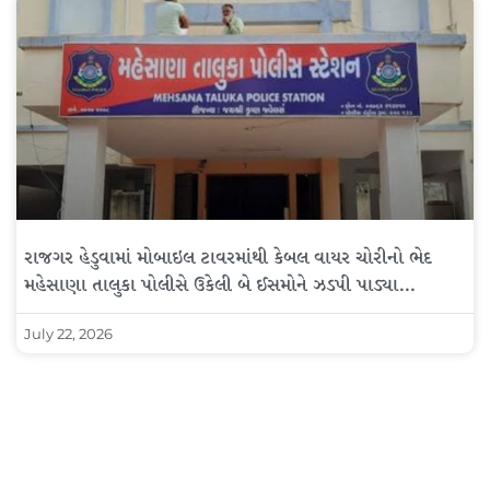
રાજગર હેડુવામાં મોબાઇલ ટાવરમાંથી કેબલ વાયર ચોરીનો ભેદ
મહેસાણા તાલુકા પોલીસે ઉકેલી બે ઈસમોને ઝડપી પાડ્યા…
July 22, 2026