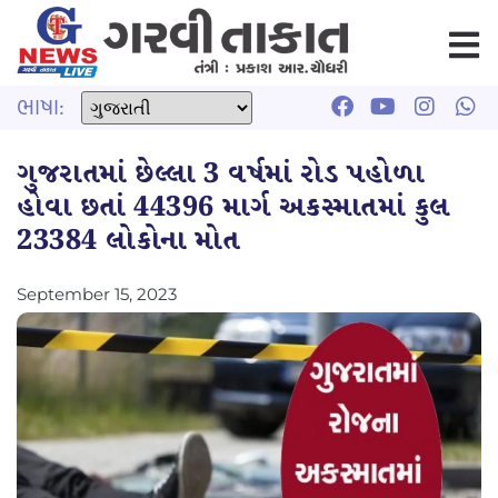
ભાષા:
ગુજરાતમાં છેલ્લા 3 વર્ષમાં રોડ પહોળા
હોવા છતાં 44396 માર્ગ અકસ્માતમાં કુલ
23384 લોકોના મોત
September 15, 2023