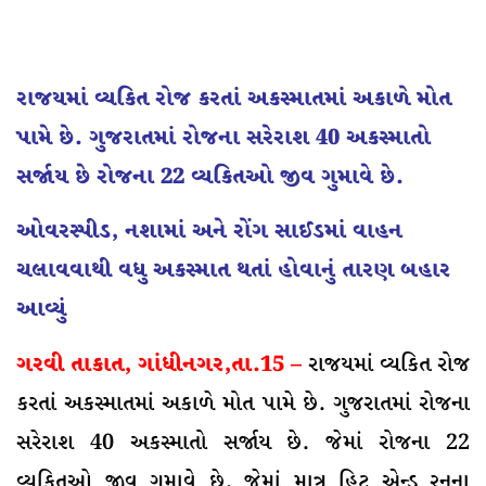
રાજયમાં વ્યકિત રોજ કરતાં અકસ્માતમાં અકાળે મોત
પામે છે. ગુજરાતમાં રોજના સરેરાશ 40 અકસ્માતો
સર્જાય છે રોજના 22 વ્યકિતઓ જીવ ગુમાવે છે.
ઓવરસ્પીડ, નશામાં અને રોંગ સાઈડમાં વાહન
ચલાવવાથી વધુ અકસ્માત થતાં હોવાનું તારણ બહાર
આવ્યું
ગરવી તાકાત, ગાંધીનગર,તા.15 –
રાજયમાં વ્યકિત રોજ
કરતાં અકસ્માતમાં અકાળે મોત પામે છે. ગુજરાતમાં રોજના
સરેરાશ 40 અકસ્માતો સર્જાય છે. જેમાં રોજના 22
વ્યકિતઓ જીવ ગુમાવે છે. જેમાં માત્ર હિટ એન્ડ રનના