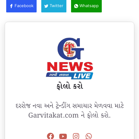
Facebook
Twitter
Whatsapp
ફોલો કરો
દરરોજ નવા અને ટ્રેન્ડીંગ સમાચાર મેળવવા માટે
Garvitakat.com ને ફોલો કરો.