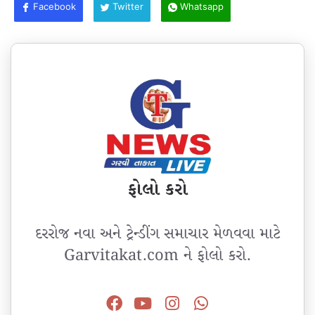
Facebook
Twitter
Whatsapp
ફોલો કરો
દરરોજ નવા અને ટ્રેન્ડીંગ સમાચાર મેળવવા માટે
Garvitakat.com ને ફોલો કરો.