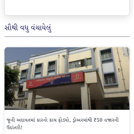
સૌથી વધુ વંચાયેલું
જૂની અદાવતમાં કારનો કાચ ફોડ્યો, ડ્રોઅરમાંથી ₹50 હજારની
ઉઠાંતરી!