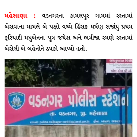
મહેસાણા :
વડનગરના કામલપુર ગામમાં રસ્તામાં
બેસવાના મામલે બે પક્ષો વચ્ચે હિંસક ઘર્ષણ સર્જાયું પ્રથમ
ફરિયાદી મધુબેનના પુત્ર જયેશ અને ભત્રીજા રમણે રસ્તામાં
બેસેલી બે બહેનોને ઠપકો આપ્યો હતો.