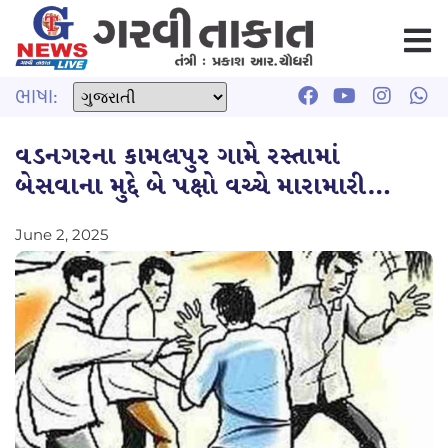
ભાષા:
વડનગરના કામલપુર ગામે રસ્તામાં
બેસવાના મુદ્દે બે પક્ષો વચ્ચે મારામારી…
June 2, 2025