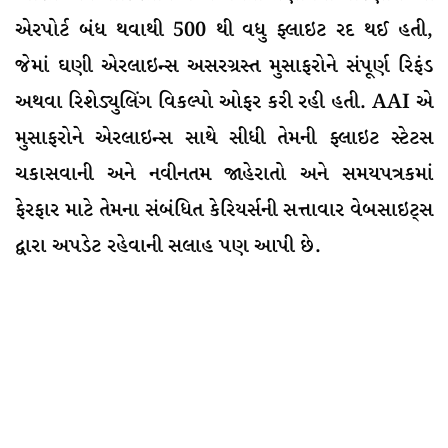
એરપોર્ટ બંધ થવાથી 500 થી વધુ ફ્લાઇટ રદ થઈ હતી,
જેમાં ઘણી એરલાઇન્સ અસરગ્રસ્ત મુસાફરોને સંપૂર્ણ રિફંડ
અથવા રિશેડ્યુલિંગ વિકલ્પો ઓફર કરી રહી હતી. AAI એ
મુસાફરોને એરલાઇન્સ સાથે સીધી તેમની ફ્લાઇટ સ્ટેટસ
ચકાસવાની અને નવીનતમ જાહેરાતો અને સમયપત્રકમાં
ફેરફાર માટે તેમના સંબંધિત કેરિયર્સની સત્તાવાર વેબસાઇટ્સ
દ્વારા અપડેટ રહેવાની સલાહ પણ આપી છે.