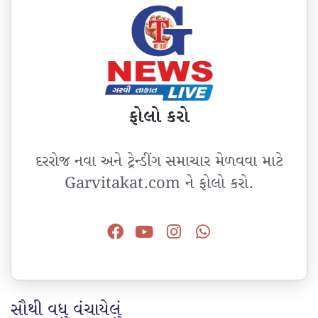
ફોલો કરો
દરરોજ નવા અને ટ્રેન્ડીંગ સમાચાર મેળવવા માટે
Garvitakat.com ને ફોલો કરો.
સૌથી વધુ વંચાયેલું