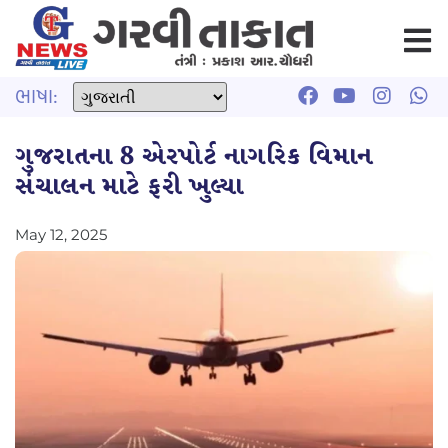
ભાષા:
ગુજરાતના 8 એરપોર્ટ નાગરિક વિમાન
સંચાલન માટે ફરી ખુલ્યા
May 12, 2025