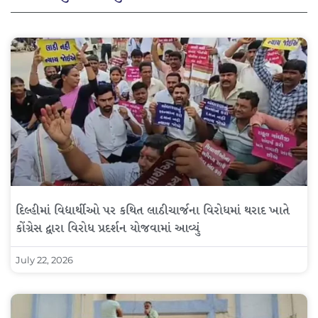
દિલ્હીમાં વિદ્યાર્થીઓ પર કથિત લાઠીચાર્જના વિરોધમાં થરાદ ખાતે
કોંગ્રેસ દ્વારા વિરોધ પ્રદર્શન યોજવામાં આવ્યું
July 22, 2026