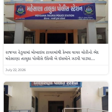
રાજગર હેડુવામાં મોબાઇલ ટાવરમાંથી કેબલ વાયર ચોરીનો ભેદ
મહેસાણા તાલુકા પોલીસે ઉકેલી બે ઈસમોને ઝડપી પાડ્યા…
July 22, 2026