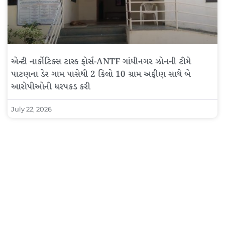
એન્ટી નાર્કોટિક્સ ટાસ્ક ફોર્સ-ANTF ગાંધીનગર ઝોનની ટીમે
પાટણના ડેર ગામ પાસેથી 2 કિલો 10 ગ્રામ અફીણ સાથે બે
આરોપીઓની ધરપકડ કરી
July 22, 2026