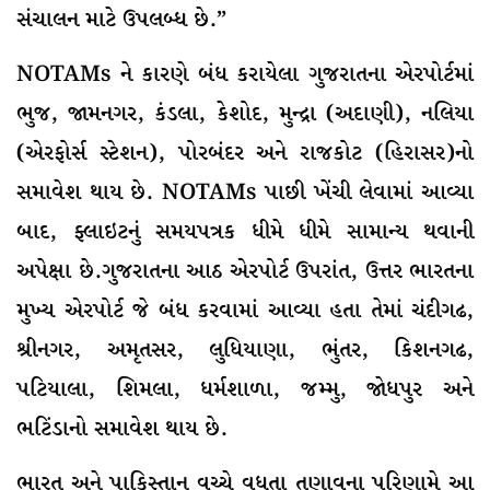
સંચાલન માટે ઉપલબ્ધ છે.”
NOTAMs ને કારણે બંધ કરાયેલા ગુજરાતના એરપોર્ટમાં
ભુજ, જામનગર, કંડલા, કેશોદ, મુન્દ્રા (અદાણી), નલિયા
(એરફોર્સ સ્ટેશન), પોરબંદર અને રાજકોટ (હિરાસર)નો
સમાવેશ થાય છે. NOTAMs પાછી ખેંચી લેવામાં આવ્યા
બાદ, ફ્લાઇટનું સમયપત્રક ધીમે ધીમે સામાન્ય થવાની
અપેક્ષા છે.ગુજરાતના આઠ એરપોર્ટ ઉપરાંત, ઉત્તર ભારતના
મુખ્ય એરપોર્ટ જે બંધ કરવામાં આવ્યા હતા તેમાં ચંદીગઢ,
શ્રીનગર, અમૃતસર, લુધિયાણા, ભુંતર, કિશનગઢ,
પટિયાલા, શિમલા, ધર્મશાળા, જમ્મુ, જોધપુર અને
ભટિંડાનો સમાવેશ થાય છે.
ભારત અને પાકિસ્તાન વચ્ચે વધતા તણાવના પરિણામે આ