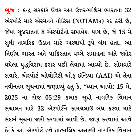
ભુજ :
કેન્દ્ર સરકારે ઉત્તર અને ઉત્તર-પશ્ચિમ ભારતના 32
એરપોર્ટ માટે એરમેનને નોટિસ (NOTAMs) રદ કરી છે,
જેમાં ગુજરાતના 8 એરપોર્ટનો સમાવેશ થાય છે, જે 15 મે
સુધી નાગરિક ઉડાન માટે અસ્થાયી રૂપે બંધ હતા. આ
નિર્ણય ભારત અને પાકિસ્તાન વચ્ચે સપ્તાહના અંતે જાહેર
થયેલા યુદ્ધવિરામ કરાર પછી લેવામાં આવ્યો છે. સોમવારે
સવારે, એરપોર્ટ ઓથોરિટી ઓફ ઈન્ડિયા (AAI) એ તેના
નવીનતમ સૂચનામાં જણાવ્યું હતું કે, “ધ્યાન આપો: 15 મે,
2025 ના રોજ 05:29 કલાક સુધી નાગરિક વિમાન
સંચાલન માટે 32 એરપોર્ટને કામચલાઉ બંધ કરવા માટે
સંદર્ભ સૂચના જારી કરવામાં આવી છે. જાણ કરવામાં આવે
છે કે આ એરપોર્ટ હવે તાત્કાલિક અસરથી નાગરિક વિમાન