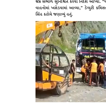
શ્રેષ્ઠ સંભાળ સુનિશ્ચિત કરવા નિર્દેશ આપ્યો
વાહનોમાં ખસેડવામાં આવ્યા,” ડેપ્યુટી કમિશનરે
સિંહ કટોચે જણાવ્યું હતું.