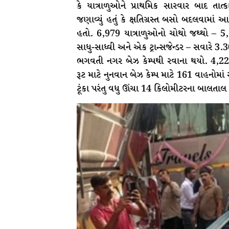
કે યાત્રાળુઓને પ્રાથમિક સારવાર બાદ 
જણાવ્યું હતું કે ક્ષતિગ્રસ્ત બસો બદલવામાં
હતો. 6,979 યાત્રાળુઓનો ચોથો જથ્થો – 
સાધુ-સાધ્વી અને એક ટ્રાન્સજેન્ડર – સવારે 
ભગવતી નગર બેઝ કેમ્પથી રવાના થયો. 4,22
રૂટ માટે નુનવાન બેઝ કેમ્પ માટે 161 વાહનોમા
ટૂંકા પરંતુ વધુ ઊંચા 14 કિલોમીટરના બાલતાલ 