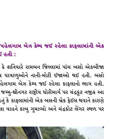
ી પહેલગામ બેઝ કેમ્પ જઈ રહેલા કાફલામાંની એક
ઈ હતી :
 કે શનિવારે રામબન જિલ્લામાં પાંચ બસો એકબીજા
યાત્રાળુઓને નાની-મોટી ઈજાઓ થઈ હતી. બસો
પહેલગામ બેઝ કેમ્પ જઈ રહેલા કાફલાનો ભાગ હતી.
્મુ-શ્રીનગર રાષ્ટ્રીય ધોરીમાર્ગ પર ચંદ્રકૂટ નજીક આ
 કે કાફલામાંની એક બસની બ્રેક ફેઈલ થવાને કારણે
ાહને કાબુ ગુમાવ્યો અને ચંદ્રકોટ લેંગર સ્થળ પર