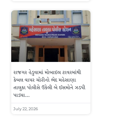
રાજગર હેડુવામાં મોબાઇલ ટાવરમાંથી
કેબલ વાયર ચોરીનો ભેદ મહેસાણા
તાલુકા પોલીસે ઉકેલી બે ઈસમોને ઝડપી
પાડ્યા…
July 22, 2026