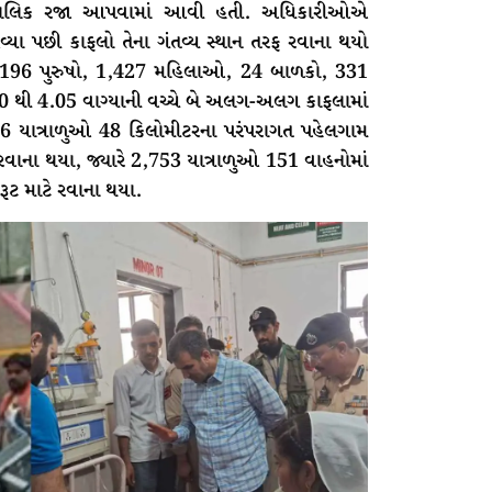
તાત્કાલિક રજા આપવામાં આવી હતી. અધિકારીઓએ
 આવ્યા પછી કાફલો તેના ગંતવ્ય સ્થાન તરફ રવાના થયો
5,196 પુરુષો, 1,427 મહિલાઓ, 24 બાળકો, 331
3.30 થી 4.05 વાગ્યાની વચ્ચે બે અલગ-અલગ કાફલામાં
6 યાત્રાળુઓ 48 કિલોમીટરના પરંપરાગત પહેલગામ
ં રવાના થયા, જ્યારે 2,753 યાત્રાળુઓ 151 વાહનોમાં
રૂટ માટે રવાના થયા.