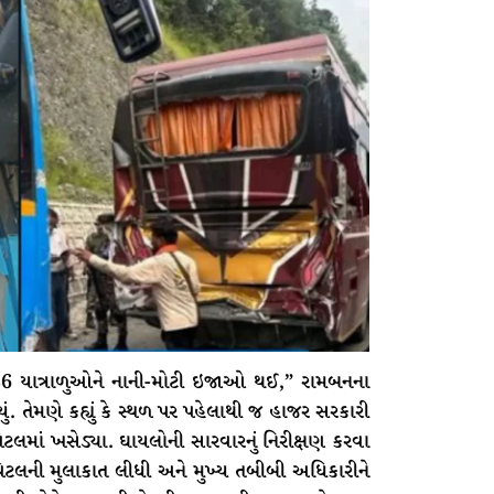
 36 યાત્રાળુઓને નાની-મોટી ઇજાઓ થઈ,” રામબનના
ું. તેમણે કહ્યું કે સ્થળ પર પહેલાથી જ હાજર સરકારી
માં ખસેડ્યા. ઘાયલોની સારવારનું નિરીક્ષણ કરવા
ટલની મુલાકાત લીધી અને મુખ્ય તબીબી અધિકારીને