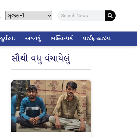
ો
ુર્ઘટના
અવનવું
ભક્તિ-ધર્મ
લાઈફ સ્ટાઇલ
સૌથી વધુ વંચાયેલું