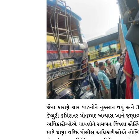
જેના કારણે ચાર વાહનોને નુકસાન થયું અને
ડેપ્યુટી કમિશનર મોહમ્મદ અલ્યાસ ખાને જણાવ્ય
અધિકારીઓએ ઘાયલોને રામબન જિલ્લા હોસ્પિટલ
માટે ઘણા વરિષ્ઠ પોલીસ અધિકારીઓએ હોસ્પિ