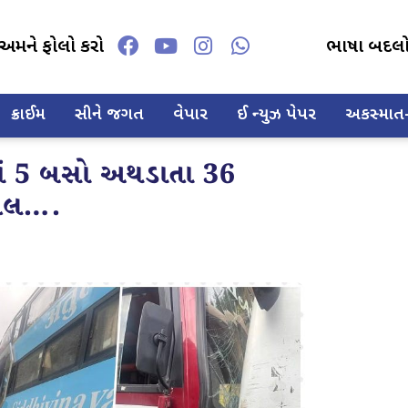
અમને ફોલો કરો
ભાષા બદલ
ક્રાઈમ
સીને જગત
વેપાર
ઈ ન્યુઝ પેપર
અકસ્માત-દ
માં 5 બસો અથડાતા 36
ાયલ….