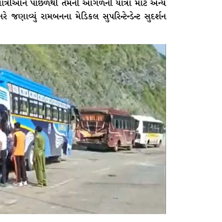
. “યાત્રીઓને પાછળથી તેમની આગળની યાત્રા માટે અન્ય
 જણાવ્યું રામબનના મેડિકલ સુપરિન્ટેન્ડેન્ટ સુદર્શન