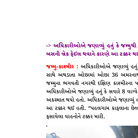
-> અધિકારીઓએ જણાવ્યું હતું કે જમ્મુથ
બસની બ્રેક ફેઈલ થવાને કારણે આ ટક્કર થ
જમ્મુ-કાશ્મીર :
અધિકારીઓએ જણાવ્યું હતું
સાથે અથડાતા ઓછામાં ઓછા 36 અમરનાથ 
જમ્મુના ભગવતી નગરથી દક્ષિણ કાશ્મીરના 
અધિકારીઓએ જણાવ્યું હતું કે સવારે 8 વાગ્યે જમ
અકસ્માત થયો હતો. અધિકારીઓએ જણાવ્યું હતું
આ ટક્કર થઈ હતી. “પહલગામ કાફલાના છેલ્લા વ
ફસાયેલા વાહનોને ટક્કર મારી.