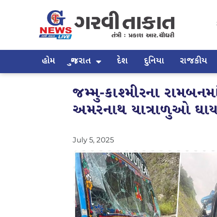
હોમ
ગુજરાત
દેશ
દુનિયા
રાજકીય
જમ્મુ-કાશ્મીરના રામબન
અમરનાથ યાત્રાળુઓ ઘ
July 5, 2025