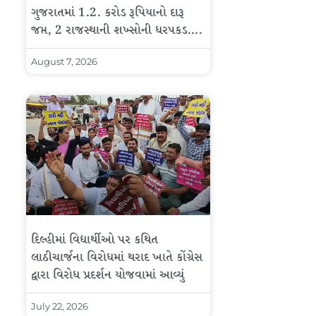
ગુજરાતમાં 1.2. કરોડ રૂપિયાનો દારૂ
જપ્ત, 2 રાજસ્થાની શખ્સોની ધરપકડ….
August 7, 2026
દિલ્હીમાં વિદ્યાર્થીઓ પર કથિત
લાઠીચાર્જના વિરોધમાં થરાદ ખાતે કોંગ્રેસ
દ્વારા વિરોધ પ્રદર્શન યોજવામાં આવ્યું
July 22, 2026