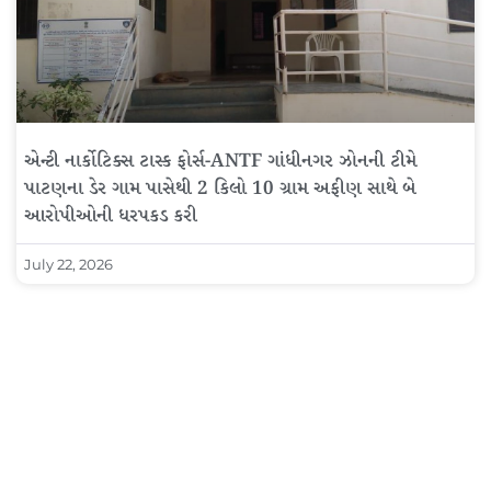
એન્ટી નાર્કોટિક્સ ટાસ્ક ફોર્સ-ANTF ગાંધીનગર ઝોનની ટીમે
પાટણના ડેર ગામ પાસેથી 2 કિલો 10 ગ્રામ અફીણ સાથે બે
આરોપીઓની ધરપકડ કરી
July 22, 2026