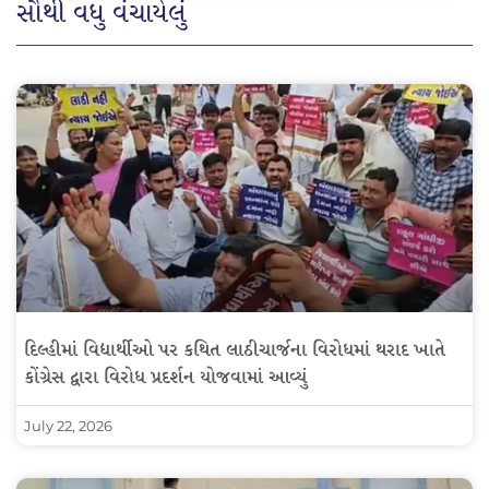
સૌથી વધુ વંચાયેલું
દિલ્હીમાં વિદ્યાર્થીઓ પર કથિત લાઠીચાર્જના વિરોધમાં થરાદ ખાતે
કોંગ્રેસ દ્વારા વિરોધ પ્રદર્શન યોજવામાં આવ્યું
July 22, 2026