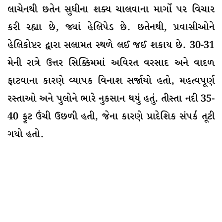
લાચેનથી છતેન સુધીના શક્ય ચાલવાના માર્ગો પર વિચાર
કરી રહ્યા છે, જ્યાં હેલિપેડ છે. છતેનથી, પ્રવાસીઓને
હેલિકોપ્ટર દ્વારા સલામત સ્થળે લઈ જઈ શકાય છે. 30-31
મેની રાત્રે ઉત્તર સિક્કિમમાં અવિરત વરસાદ અને વાદળ
ફાટવાના કારણે વ્યાપક વિનાશ સર્જાયો હતો, મહત્વપૂર્ણ
રસ્તાઓ અને પુલોને ભારે નુકસાન થયું હતું. તીસ્તા નદી 35-
40 ફૂટ ઉંચી ઉછળી હતી, જેના કારણે પ્રાદેશિક સંપર્ક તૂટી
ગયો હતો.