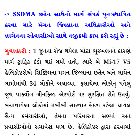
-> SSDMA છતેન સાથેનો માર્ગ સંપર્ક પુનઃસ્થાપિત
કરવા માટે મંગન જિલ્લાના અધિકારીઓ અને
લાચેનના રહેવાસીઓ સાથે નજીકથી કામ કરી રહ્યું છે :
ગુવાહાટી :
1 જૂનના રોજ થયેલા મોટા ભૂસ્ખલનને કારણે
માર્ગ ટ્રાફિક ઠંડો થઈ ગયો હતો, ત્યારે બે Mi-17 V5
હેલિકોપ્ટરોએ સિક્કિમના મગન જિલ્લાના છતેન અને લાચેન
ગામોમાંથી 34 લોકોને બચાવ્યા. ફસાયેલા લોકોનું પહેલું
જૂથ પાક્યોંગ ગ્રીનફિલ્ડ એરપોર્ટ પર સુરક્ષિત રીતે ઉતર્યું.
બચાવાયેલા લોકોમાં તબીબી સારવાર હેઠળ રહેલા ઘાયલ
સૈન્ય કર્મચારીઓ, તેમના પરિવારના સભ્યો અને
પ્રવાસીઓનો સમાવેશ થાય છે. હેલિકોપ્ટર દ્વારા કરવામાં