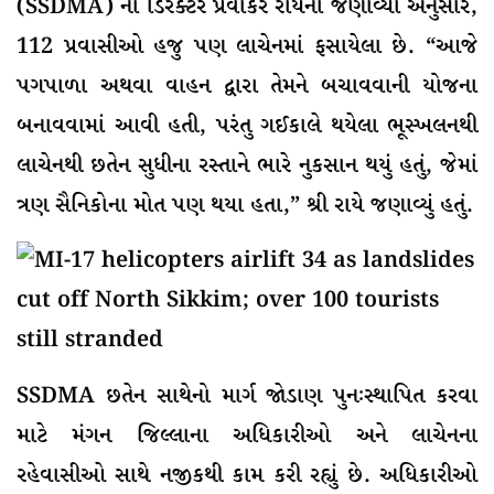
(SSDMA) ના ડિરેક્ટર પ્રવાકર રાયના જણાવ્યા અનુસાર,
112 પ્રવાસીઓ હજુ પણ લાચેનમાં ફસાયેલા છે. “આજે
પગપાળા અથવા વાહન દ્વારા તેમને બચાવવાની યોજના
બનાવવામાં આવી હતી, પરંતુ ગઈકાલે થયેલા ભૂસ્ખલનથી
લાચેનથી છતેન સુધીના રસ્તાને ભારે નુકસાન થયું હતું, જેમાં
ત્રણ સૈનિકોના મોત પણ થયા હતા,” શ્રી રાયે જણાવ્યું હતું.
SSDMA છતેન સાથેનો માર્ગ જોડાણ પુનઃસ્થાપિત કરવા
માટે મંગન જિલ્લાના અધિકારીઓ અને લાચેનના
રહેવાસીઓ સાથે નજીકથી કામ કરી રહ્યું છે. અધિકારીઓ