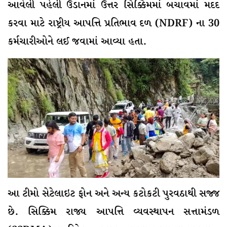
આવેલી પહેલી ઉડાનમાં ઉત્તર સિક્કિમમાં બચાવમાં મદદ
કરવા માટે રાષ્ટ્રીય આપત્તિ પ્રતિભાવ દળ (NDRF) ના 30
કર્મચારીઓને લઈ જવામાં આવ્યા હતા.
આ ટીમો સેટેલાઇટ ફોન અને અન્ય કટોકટી પુરવઠાથી સજ્જ
છે. સિક્કિમ રાજ્ય આપત્તિ વ્યવસ્થાપન સત્તામંડળ