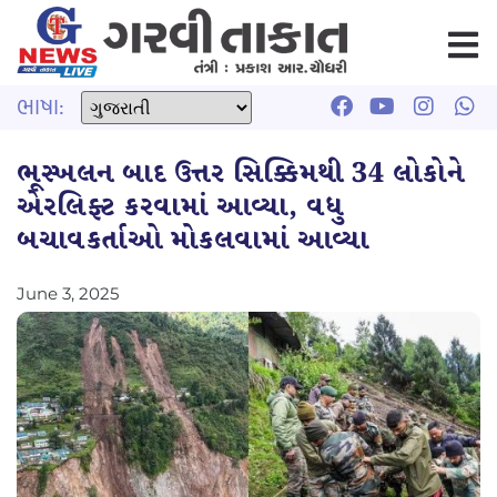
ભાષા:
ભૂસ્ખલન બાદ ઉત્તર સિક્કિમથી 34 લોકોને
એરલિફ્ટ કરવામાં આવ્યા, વધુ
બચાવકર્તાઓ મોકલવામાં આવ્યા
June 3, 2025