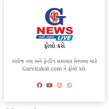
ફોલો કરો
દરરોજ નવા અને ટ્રેન્ડીંગ સમાચાર મેળવવા માટે
Garvitakat.com ને ફોલો કરો.