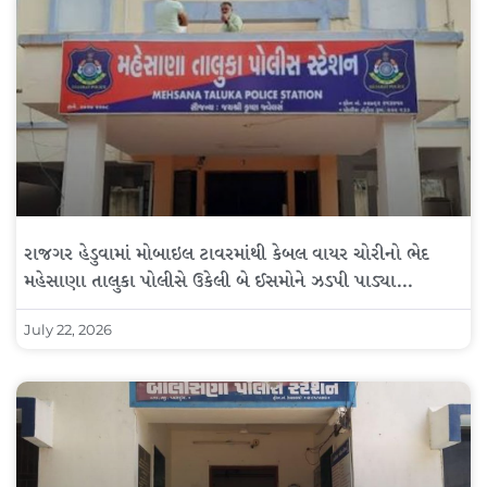
રાજગર હેડુવામાં મોબાઇલ ટાવરમાંથી કેબલ વાયર ચોરીનો ભેદ
મહેસાણા તાલુકા પોલીસે ઉકેલી બે ઈસમોને ઝડપી પાડ્યા…
July 22, 2026