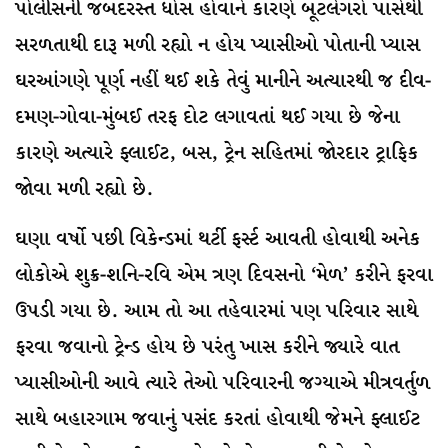
પોલીસની જબદરસ્ત ધોંસ હોવાને કારણે બૂટલેગરો પાસેથી
સરળતાથી દારૂ મળી રહ્યો ન હોય પ્યાસીઓ પોતાની પ્યાસ
ઘરઆંગણે પૂર્ણ નહીં થઈ શકે તેવું માનીને અત્યારથી જ દીવ-
દમણ-ગોવા-મુંબઈ તરફ દોટ લગાવતાં થઈ ગયા છે જેના
કારણે અત્યારે ફ્લાઈટ, બસ, ટ્રેન સહિતમાં જોરદાર ટ્રાફિક
જોવા મળી રહ્યો છે.
ઘણા વર્ષો પછી વિકેન્ડમાં થર્ટી ફર્સ્ટ આવતી હોવાથી અનેક
લોકોએ શુક્ર-શનિ-રવિ એમ ત્રણ દિવસનો ‘મેળ’ કરીને ફરવા
ઉપડી ગયા છે. આમ તો આ તહેવારમાં પણ પરિવાર સાથે
ફરવા જવાનો ટ્રેન્ડ હોય છે પરંતુ ખાસ કરીને જ્યારે વાત
પ્યાસીઓની આવે ત્યારે તેઓ પરિવારની જગ્યાએ મીત્રવર્તુળ
સાથે બહારગામ જવાનું પસંદ કરતાં હોવાથી જેમને ફ્લાઈટ