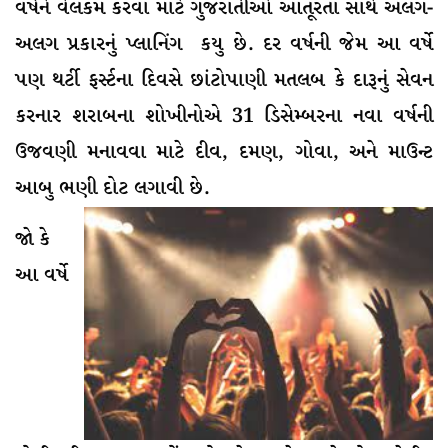
વર્ષને વેલકમ કરવા માટે ગુજરાતીઓ આતૂરતા સાથે અલગ-
અલગ પ્રકારનું પ્લાનિંગ કયુ છે. દર વર્ષની જેમ આ વર્ષે
પણ થર્ટી ફર્સ્ટના દિવસે છાંટોપાણી મતલબ કે દારૂનું સેવન
કરનાર શરાબના શોખીનોએ 31 ડિસેમ્બરના નવા વર્ષની
ઉજવણી મનાવવા માટે દીવ, દમણ, ગોવા, અને માઉન્ટ
આબુ ભણી દોટ લગાવી છે.
જો કે
આ વર્ષે