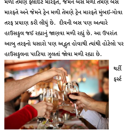
મળી તેમણે ફ્લાઈટ મારફતે, જેમને બસ મળી તેમણે બસ
મારફતે અને જેમને ટ્રેન મળી તેમણે ટ્રેન મારફતે મુંબઈ-ગોવા
તરફ પ્રયાણ કરી લીધું છે. દીવની બસ પણ અત્યારે
હાઉસફૂલ જઈ રહ્યાનું જાણવા મળી રહ્યું છે. આ ઉપરાંત
આબુ તરફનો ધસારો પણ અદ્ભુત હોવાથી ત્યાંથી હોટેલો પર
હાઉસફૂલના પાટિયા ઝુલતાં જોવા મળી રહ્યા છે.
થર્ટી
ફર્સ્ટ