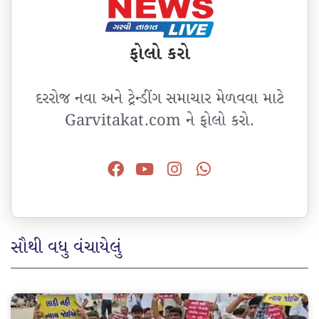
ફોલો કરો
દરરોજ નવા અને ટ્રેન્ડીંગ સમાચાર મેળવવા માટે
Garvitakat.com ને ફોલો કરો.
સૌથી વધુ વંચાયેલું