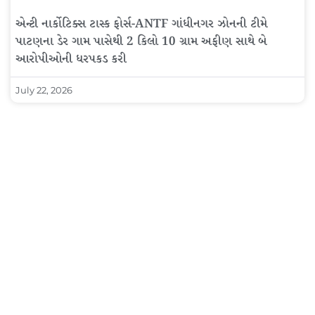
એન્ટી નાર્કોટિક્સ ટાસ્ક ફોર્સ-ANTF ગાંધીનગર ઝોનની ટીમે
પાટણના ડેર ગામ પાસેથી 2 કિલો 10 ગ્રામ અફીણ સાથે બે
આરોપીઓની ધરપકડ કરી
July 22, 2026