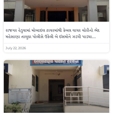
રાજગર હેડુવામાં મોબાઇલ ટાવરમાંથી કેબલ વાયર ચોરીનો ભેદ
મહેસાણા તાલુકા પોલીસે ઉકેલી બે ઈસમોને ઝડપી પાડ્યા…
July 22, 2026