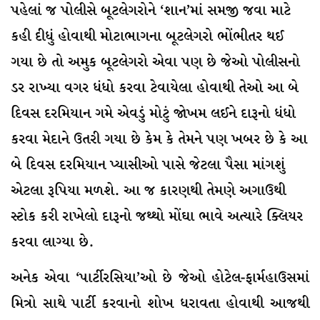
પહેલાં જ પોલીસે બૂટલેગરોને ‘શાન’માં સમજી જવા માટે
કહી દીધું હોવાથી મોટાભાગના બૂટલેગરો ભોંભીતર થઈ
ગયા છે તો અમુક બૂટલેગરો એવા પણ છે જેઓ પોલીસનો
ડર રાખ્યા વગર ધંધો કરવા ટેવાયેલા હોવાથી તેઓ આ બે
દિવસ દરમિયાન ગમે એવડું મોટું જોખમ લઈને દારૂનો ધંધો
કરવા મેદાને ઉતરી ગયા છે કેમ કે તેમને પણ ખબર છે કે આ
બે દિવસ દરમિયાન પ્યાસીઓ પાસે જેટલા પૈસા માંગશું
એટલા રૂપિયા મળશે. આ જ કારણથી તેમણે અગાઉથી
સ્ટોક કરી રાખેલો દારૂનો જથ્થો મોંઘા ભાવે અત્યારે ક્લિયર
કરવા લાગ્યા છે.
અનેક એવા ‘પાર્ટીરસિયા’ઓ છે જેઓ હોટેલ-ફાર્મહાઉસમાં
મિત્રો સાથે પાર્ટી કરવાનો શોખ ધરાવતા હોવાથી આજથી