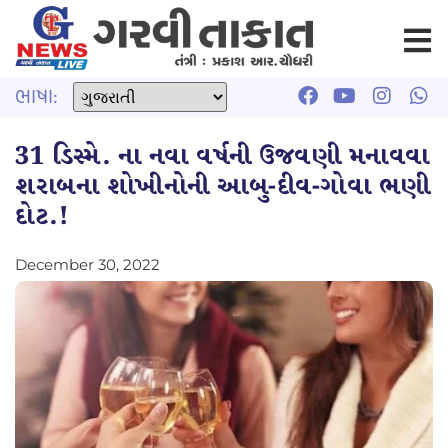
ભાષા:
31 ડિસ્મે. ના નવા વર્ષની ઉજવણી મનાવવા
શરાબના શોખીનોની આબુ-દીવ-ગોવા ભણી
દોટ.!
December 30, 2022