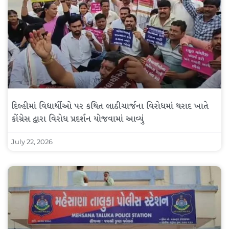
દિલ્હીમાં વિદ્યાર્થીઓ પર કથિત લાઠીચાર્જના વિરોધમાં થરાદ ખાતે
કોંગ્રેસ દ્વારા વિરોધ પ્રદર્શન યોજવામાં આવ્યું
July 22, 2026