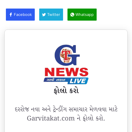
Facebook
Twitter
Whatsapp
ફોલો કરો
દરરોજ નવા અને ટ્રેન્ડીંગ સમાચાર મેળવવા માટે
Garvitakat.com ને ફોલો કરો.