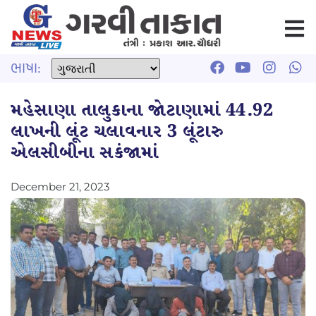
ભાષા:
મહેસાણા તાલુકાના જોટાણામાં 44.92
લાખની લૂંટ ચલાવનાર 3 લૂંટારુ
એલસીબીના સકંજામાં
December 21, 2023