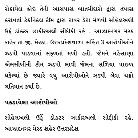
રોકાયેલ હોઇ તેની આસપાસ બાતમીદારો દ્વારા તપાસ
કરાવતાં ટેકનિકલ ટીમ દ્વારા ટાવર ડેટા મેળવી સોહેલઅલી
ઉર્ફે ડોક્ટર ઝાકીરઅલી સીદીકી રહે . આઝાદનગર મેરઠ
શહેર તા.જી. મેરઠા. ઉત્તરપ્રદેશવાળા સહિત 3 આરોપીઓને
ઝડપી પાડવામાં સફળતાં મળી હતી. જેમને મહેસાણા
એલસીબીની ટીમ ઝડપી લાવી જેલના સળિયા પાછળ
ધકેલ્યાં છે જ્યારે વધુ આરોપીઓને ઝડપી લેવા ચક્રો
ગતિમાન કર્યા છે.
પકડાયેલા આરોપીઓ
સોહેલઅલી ઉર્ફે ડોકટર ઝાકીરઅલી સીદ્દીકી રહે.
આઝાદનગર મેરઠ શહેર ઉત્તરપ્રદેશ