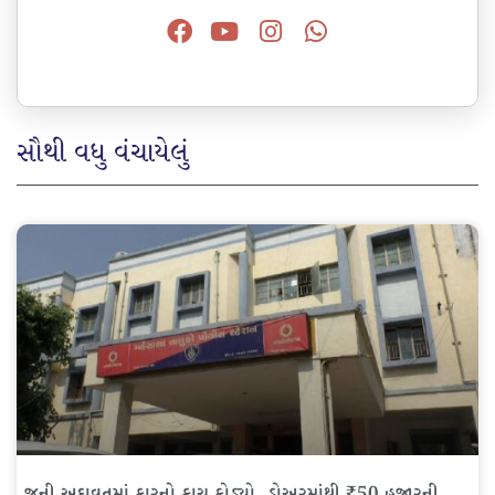
સૌથી વધુ વંચાયેલું
જૂની અદાવતમાં કારનો કાચ ફોડ્યો, ડ્રોઅરમાંથી ₹50 હજારની