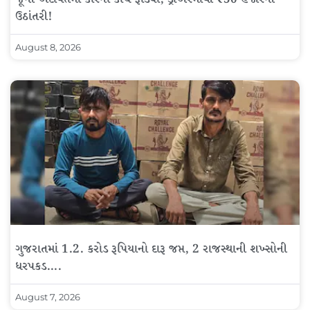
ઉઠાંતરી!
August 8, 2026
ગુજરાતમાં 1.2. કરોડ રૂપિયાનો દારૂ જપ્ત, 2 રાજસ્થાની શખ્સોની
ધરપકડ….
August 7, 2026