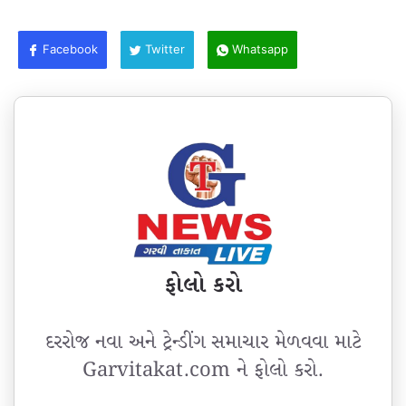
Facebook
Twitter
Whatsapp
ફોલો કરો
દરરોજ નવા અને ટ્રેન્ડીંગ સમાચાર મેળવવા માટે
Garvitakat.com ને ફોલો કરો.