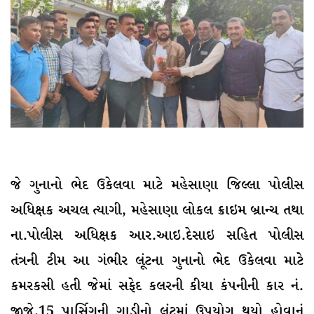
જે ગુનાનો ભેદ ઉકેલવા માટે મહેસાણા જિલ્લા પોલીસ
અધિક્ષક અચલ ત્યાગી, મહેસાણા લોકલ ક્રાઇમ બ્રાન્ચ તથા
ના.પોલીસ અધિક્ષક આર.આઇ.દેસાઇ સહિત પોલીસ
તંત્રની ટીમ આ ગંભીર લૂંટના ગુનાનો ભેદ ઉકેલવા માટે
કમરકસી હતી જેમાં સફેદ કલરની કીયા કંપનીની કાર નં.
જીજે.15 પાર્સિગની ગાડીનો લૂંટમાં ઉપયોગ થયો હોવાનું