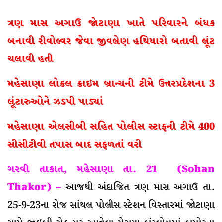
ત્રણ માસ અગાઉ જોટાણા ખાતે પરિવારને બંધક
બનાવી રીવોલ્વર જેવા જીવલેણ હથિયારો બતાવી લૂંટ
ચલાવી હતી
મહેસાણા લોકલ ક્રાઇમ બ્રાન્ચની ટીમે ઉત્તરપ્રદેશના 3
લૂંટારુઓને ઝડપી પાડ્યાં
મહેસાણા એલસીબી સહિત પોલીસ સ્ટાફની ટીમે 400
સીસીટીવી તપાસ બાદ સફળતાં વરી
ગરવી તાકાત, મહેસાણા તા. 21 (Sohan
Thakor) –
આજથી અંદાજિત ત્રણ માસ અગાઉ તા.
25-9-23ના રોજ સાંથલ પોલીસ સ્ટેશન વિસ્તારમાં જોટાણા