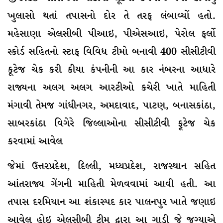
ખુલાસો થતાં તપાસનો દોર તે તરફ લંબાવ્યોં હતો.
મહેસાણા એલસીબી પીઆઇ, પીએસઆઇ, પેરોલ ફર્લો
સ્કોર્ડ સહિતનો સ્ટાફ વિવિધ ટીમો બનાવી 400 સીસીટીવી
કૂટેજ ચેક કરી કીયા કંપનીની આ કાર નંબરના આધારે
રાજ્યના અલગ અલગ આરટીઓ કચેરી ખાતે માહિતી
મંગાવી તેમજ ગાંધીનગર, અમદાવાદ, પાટણ, બનાસકાંઠા,
સાબરકાંઠા વિગેરે જિલ્લાઓના સીસીટીવી ફૂટેજ ચેક
કરવામાં આવેલ
જેમાં ઉત્તરપ્રદેશ, દિલ્લી, મધ્યપ્રદેશ, રાજસ્થાન સહિત
આંતરાજ્ય ગેંગની માહિતી મેળવવામાં આવી હતી. આ
તપાસ દરમિયાન આ શંકાસ્પદ કાર પાલનપુર ખાતે જણાઇ
આવેલ હોઇ એલસીબી ટીમ દ્વારા આ ગાડી જે જગ્યાએ