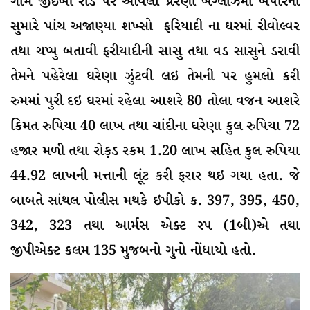
ગામે જીઇબી રોડ પર આવેલા પ્રેરણા બંગ્લોઝમાં બપોરના
સુમારે પાંચ અજાણ્યા શખ્સો ફરિયાદી ના ઘરમાં રીવોલ્વર
તથા ચપ્પુ બતાવી ફરીયાદીની સાસુ તથા વડ સાસુને ડરાવી
તેમને પહેરેલા ઘરેણા ઝુંટવી લઇ તેમની પર હુમલો કરી
રુમમાં પુરી દઇ ઘરમાં રહેલા આશરે 80 તોલા વજન આશરે
કિમત રુપિયા 40 લાખ તથા ચાંદીના ઘરેણા કુલ રુપિયા 72
હજાર મળી તથા રોક઼ડ રકમ 1.20 લાખ સહિત કુલ રુપિયા
44.92 લાખની મત્તાની લૂંટ કરી ફરાર થઇ ગયા હતા. જે
બાબતે સાંથલ પોલીસ મથકે ઇપીકો ક. 397, 395, 450,
342, 323 તથા આર્મસ એક્ટ રપ (1બી)એ તથા
જીપીએક્ટ કલમ 135 મુજબનો ગુનો નોંધાયો હતો.