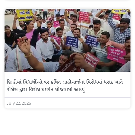
દિલ્હીમાં વિદ્યાર્થીઓ પર કથિત લાઠીચાર્જના વિરોધમાં થરાદ ખાતે
કોંગ્રેસ દ્વારા વિરોધ પ્રદર્શન યોજવામાં આવ્યું
July 22, 2026