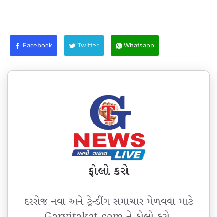
Facebook
Twitter
Whatsapp
ફોલો કરો
દરરોજ નવા અને ટ્રેન્ડીંગ સમાચાર મેળવવા માટે
Garvitakat.com ને ફોલો કરો.