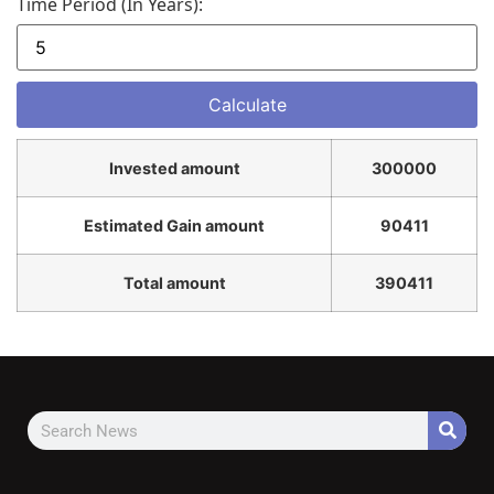
Time Period (in Years):
Invested amount
300000
Estimated Gain amount
90411
Total amount
390411