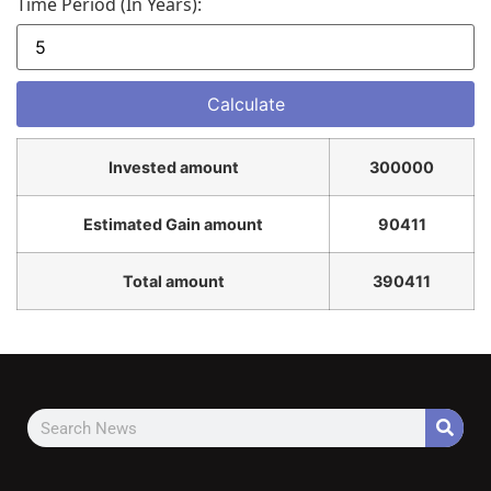
Time Period (in Years):
Invested amount
300000
Estimated Gain amount
90411
Total amount
390411