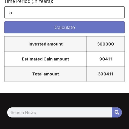
Time Period (in Years):
Invested amount
300000
Estimated Gain amount
90411
Total amount
390411