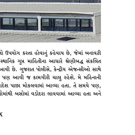
પયોગ કરતા હોવાનું કહેવાય છે, જેમાં બનાવટી
થાનિક ગુપ્ત માહિતીના આધારે શ્રેણીબદ્ધ સંકલિત
વી છે. ગુજરાત પોલીસે, કેન્દ્રીય એજન્સીઓ સાથે
ાં પણ આવી જ કામગીરી ચાલુ રહેશે. મે મહિનાની
લાદેશ પાછા મોકલવામાં આવ્યા હતા. તે સમયે પણ,
માંથી બસોમાં વડોદરા લાવવામાં આવ્યા હતા અને