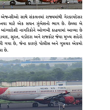
ક્ષા એજન્સીઓ સાથે સંકલનમાં રાજ્યમાંથી ગેરકાયદેસર
 નાખવા માટે એક સઘન ઝુંબેશનો ભાગ છે. છેલ્લા બે
 બાંગ્લાદેશી નાગરિકોને ઓળખી કાઢવામાં આવ્યા છે
ાવાદ, સુરત, વડોદરા અને રાજકોટ જેવા મુખ્ય શહેરો
ટ બની ગયા છે, જેના કારણે પોલીસ અને ગુપ્તચર એકમો
ા છે.