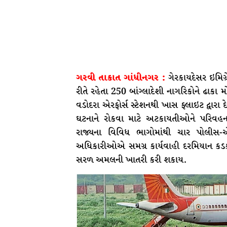
ગરવી તાકાત ગાંધીનગર :
ગેરકાયદેસર ઇમિગ્
રીતે રહેતા 250 બાંગ્લાદેશી નાગરિકોને ઢાકા મ
વડોદરા એરફોર્સ સ્ટેશનથી ખાસ ફ્લાઇટ દ્વાર
ઘટનાને રોકવા માટે અટકાયતીઓને પરિવહ
રાજ્યના વિવિધ ભાગોમાંથી ચાર પોલીસ-એ
અધિકારીઓએ સમગ્ર કાર્યવાહી દરમિયાન કડક સ
સરળ અમલની ખાતરી કરી શકાય.