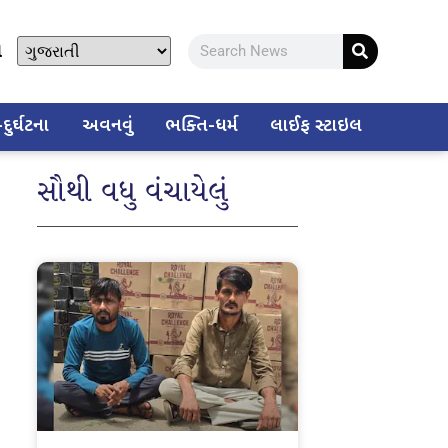
ો
ુર્ઘટના
અવનવું
ભક્તિ-ધર્મ
લાઈફ સ્ટાઇલ
સૌથી વધુ વંચાયેલું