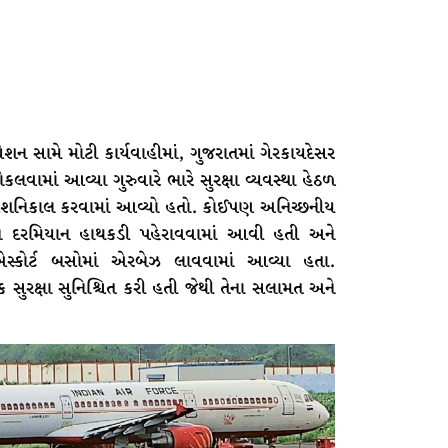
રેશન સામે મોટી કાર્યવાહીમાં, ગુજરાતમાં ગેરકાયદેસર
ોકલવામાં આવ્યા ગુરુવારે ભારે સુરક્ષા વ્યવસ્થા હેઠળ
ા દેશનિકાલ કરવામાં આવ્યો હતો. કોઈપણ અનિચ્છનીય
ન દરમિયાન હાથકડી પહેરાવવામાં આવી હતી અને
સ્કોર્ટ બસોમાં એરબેઝ લાવવામાં આવ્યા હતા.
ુરક્ષા સુનિશ્ચિત કરી હતી જેથી તેના સલામત અને