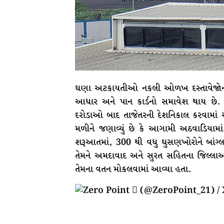
ઘણા અટકાયતીઓ નકલી ઓળખ દસ્તાવેજોનો ઉ
આધાર અને પાન કાર્ડનો સમાવેશ થાય છે. સ્
દરોડાઓ બાદ તાજેતરની દેશનિકાલ કરવામાં આ
મળીને જણાવ્યું છે કે આગામી અઠવાડિયામ
શરૂઆતમાં, 300 થી વધુ ઘુસણખોરોને બાંગ્
તેમને અમદાવાદ અને સુરત સહિતના જિલ્લાઓ
તેમના વતન મોકલવામાં આવ્યા હતા.