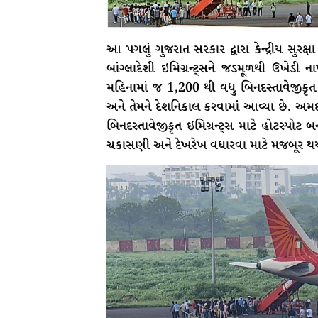
આ પગલું ગુજરાત સરકાર દ્વારા કેન્દ્રીય સુર
બાંગ્લાદેશી ઇમિગ્રન્ટ્સને જડમૂળથી ઉખેડી
મહિનામાં જ 1,200 થી વધુ બિનદસ્તાવેજીકૃત
અને તેમને દેશનિકાલ કરવામાં આવ્યા છે. અમદ
બિનદસ્તાવેજીકૃત ઇમિગ્રન્ટ્સ માટે હોટસ્પો
ચકાસણી અને દેખરેખ વધારવા માટે મજબૂર થય