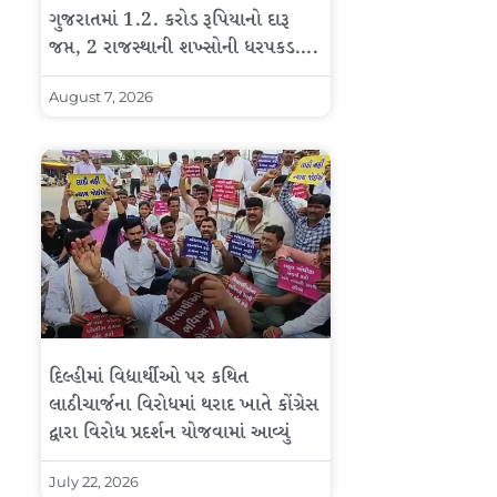
ગુજરાતમાં 1.2. કરોડ રૂપિયાનો દારૂ
જપ્ત, 2 રાજસ્થાની શખ્સોની ધરપકડ….
August 7, 2026
દિલ્હીમાં વિદ્યાર્થીઓ પર કથિત
લાઠીચાર્જના વિરોધમાં થરાદ ખાતે કોંગ્રેસ
દ્વારા વિરોધ પ્રદર્શન યોજવામાં આવ્યું
July 22, 2026