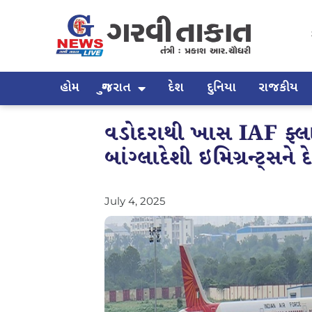
હોમ
ગુજરાત
દેશ
દુનિયા
રાજકીય
વડોદરાથી ખાસ IAF ફ્લા
બાંગ્લાદેશી ઇમિગ્રન્ટ્સ
July 4, 2025