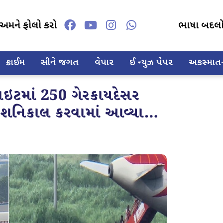
અમને ફોલો કરો
ભાષા બદલ
ક્રાઈમ
સીને જગત
વેપાર
ઈ ન્યુઝ પેપર
અકસ્માત-દ
ઇટમાં 250 ગેરકાયદેસર
ને દેશનિકાલ કરવામાં આવ્યા…