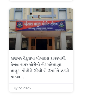
રાજગર હેડુવામાં મોબાઇલ ટાવરમાંથી
કેબલ વાયર ચોરીનો ભેદ મહેસાણા
તાલુકા પોલીસે ઉકેલી બે ઈસમોને ઝડપી
પાડ્યા…
July 22, 2026