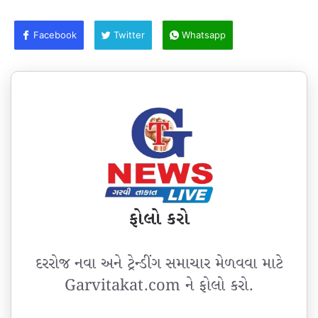
Facebook
Twitter
Whatsapp
ફોલો કરો
દરરોજ નવા અને ટ્રેન્ડીંગ સમાચાર મેળવવા માટે
Garvitakat.com ને ફોલો કરો.