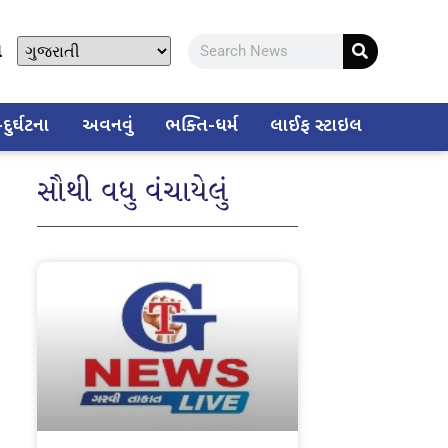
ો
ુર્ઘટના
અવનવું
ભક્તિ-ધર્મ
લાઈફ સ્ટાઇલ
સૌથી વધુ વંચાયેલું