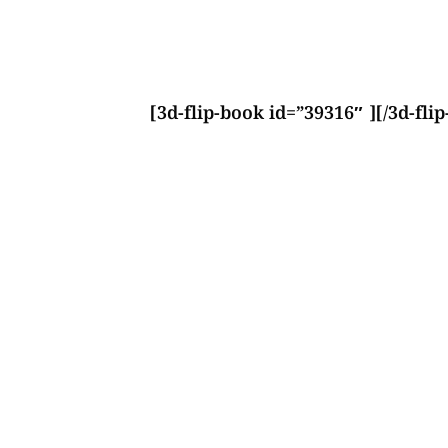
[3d-flip-book id=”39316″ ][/3d-fli