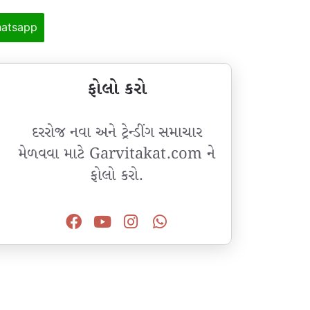
atsapp
ફોલો કરો
દરરોજ નવા અને ટ્રેન્ડીંગ સમાચાર
મેળવવા માટે Garvitakat.com ને
ફોલો કરો.