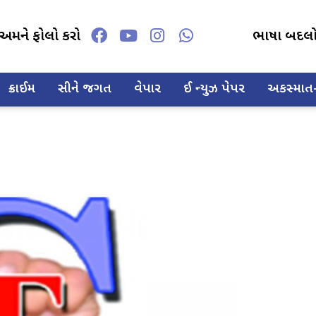
અમને ફોલો કરો
ભાષા બદલ
ક્રાઈમ
સીને જગત
વેપાર
ઈ ન્યુઝ પેપર
અકસ્માત-દ