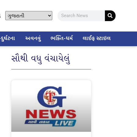
ો
ુર્ઘટના
અવનવું
ભક્તિ-ધર્મ
લાઈફ સ્ટાઇલ
સૌથી વધુ વંચાયેલું