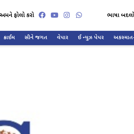
અમને ફોલો કરો
ભાષા બદલ
ક્રાઈમ
સીને જગત
વેપાર
ઈ ન્યુઝ પેપર
અકસ્માત-દ