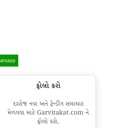
atsapp
ફોલો કરો
દરરોજ નવા અને ટ્રેન્ડીંગ સમાચાર
મેળવવા માટે Garvitakat.com ને
ફોલો કરો.