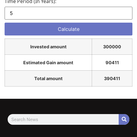
Time Period (in Years):
Invested amount
300000
Estimated Gain amount
90411
Total amount
390411