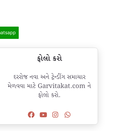
atsapp
ફોલો કરો
દરરોજ નવા અને ટ્રેન્ડીંગ સમાચાર
મેળવવા માટે Garvitakat.com ને
ફોલો કરો.