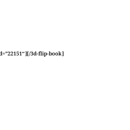
d=”22151″][/3d-flip-book]