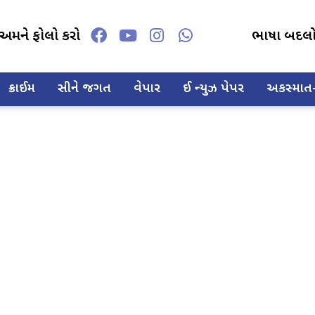
અમને ફોલો કરો
ભાષા બદલ
ક્રાઈમ
સીને જગત
વેપાર
ઈ ન્યુઝ પેપર
અકસ્માત-દ