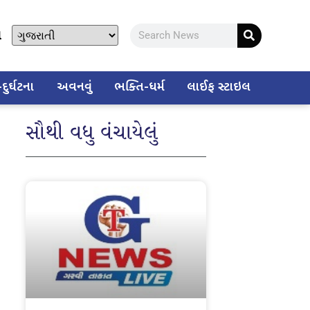
ો
ુર્ઘટના
અવનવું
ભક્તિ-ધર્મ
લાઈફ સ્ટાઇલ
સૌથી વધુ વંચાયેલું