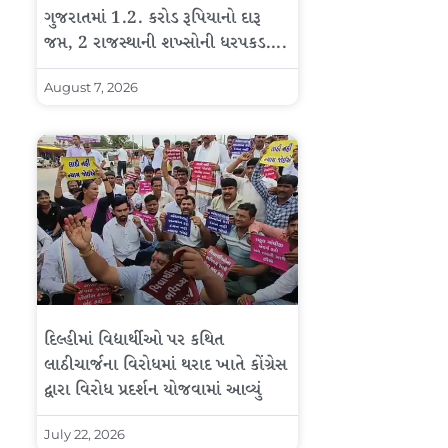
ગુજરાતમાં 1.2. કરોડ રૂપિયાનો દારૂ
જપ્ત, 2 રાજસ્થાની શખ્સોની ધરપકડ….
August 7, 2026
દિલ્હીમાં વિદ્યાર્થીઓ પર કથિત
લાઠીચાર્જના વિરોધમાં થરાદ ખાતે કોંગ્રેસ
દ્વારા વિરોધ પ્રદર્શન યોજવામાં આવ્યું
July 22, 2026