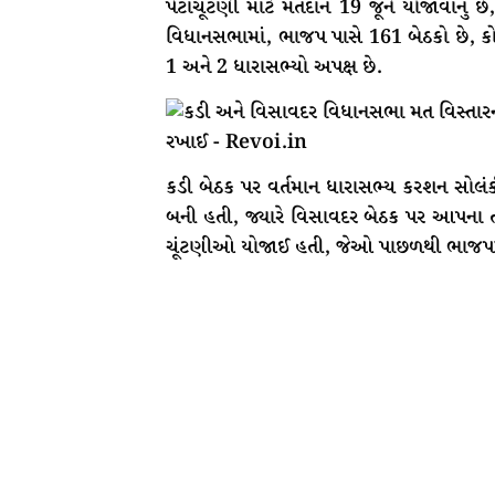
પેટાચૂંટણી માટે મતદાન 19 જૂને યોજાવાનું
વિધાનસભામાં, ભાજપ પાસે 161 બેઠકો છે, કોં
1 અને 2 ધારાસભ્યો અપક્ષ છે.
કડી બેઠક પર વર્તમાન ધારાસભ્ય કરશન સોલં
બની હતી, જ્યારે વિસાવદર બેઠક પર આપના ત
ચૂંટણીઓ યોજાઈ હતી, જેઓ પાછળથી ભાજપમા