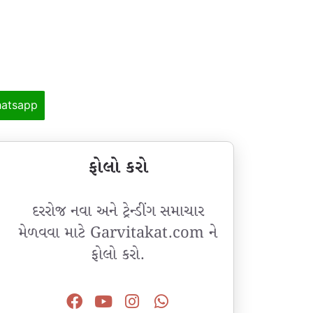
atsapp
ફોલો કરો
દરરોજ નવા અને ટ્રેન્ડીંગ સમાચાર
મેળવવા માટે Garvitakat.com ને
ફોલો કરો.