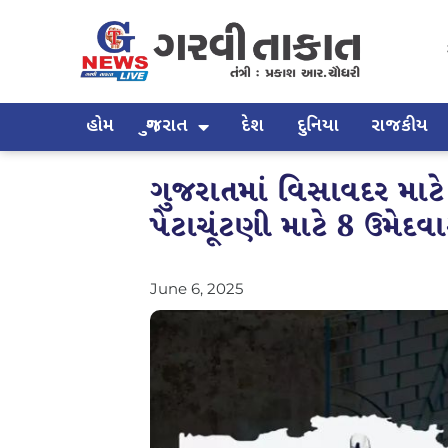
હોમ
ગુજરાત
દેશ
દુનિયા
રાજકીય
ગુજરાતમાં વિસાવદર માટ
પેટાચૂંટણી માટે 8 ઉમેદવા
June 6, 2025