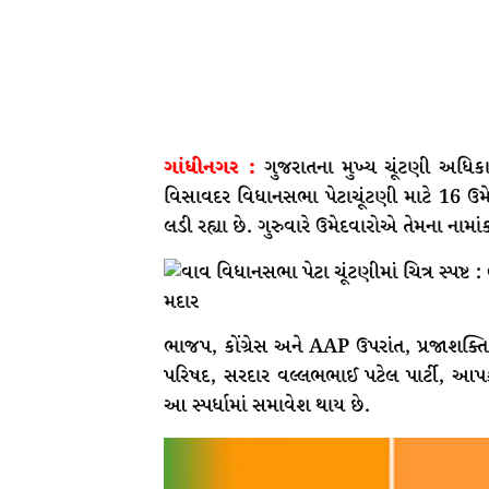
ગાંધીનગર :
ગુજરાતના મુખ્ય ચૂંટણી અધિકાર
વિસાવદર વિધાનસભા પેટાચૂંટણી માટે 16 ઉમેદ
લડી રહ્યા છે. ગુરુવારે ઉમેદવારોએ તેમના નામ
ભાજપ, કોંગ્રેસ અને AAP ઉપરાંત, પ્રજાશક્તિ ડ
પરિષદ, સરદાર વલ્લભભાઈ પટેલ પાર્ટી, આપ
આ સ્પર્ધામાં સમાવેશ થાય છે.