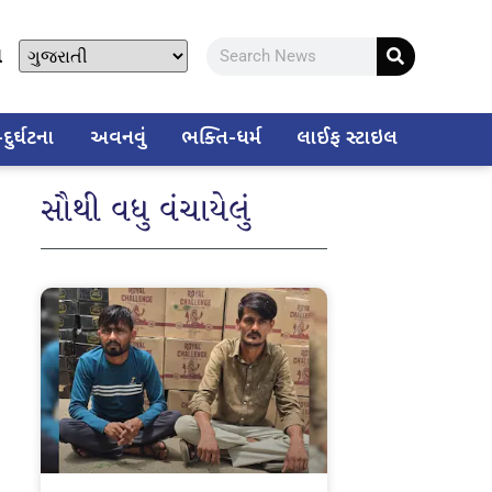
ો
ુર્ઘટના
અવનવું
ભક્તિ-ધર્મ
લાઈફ સ્ટાઇલ
સૌથી વધુ વંચાયેલું