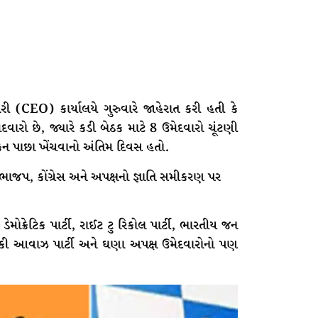
ી (CEO) કાર્યાલયે ગુરુવારે જાહેરાત કરી હતી કે
વારો છે, જ્યારે કડી બેઠક માટે 8 ઉમેદવારો ચૂંટણી
ાંકન પાછા ખેંચવાનો અંતિમ દિવસ હતો.
ેમોક્રેટિક પાર્ટી, રાઈટ ટુ રિકોલ પાર્ટી, ભારતીય જન
કી આવાઝ પાર્ટી અને ઘણા અપક્ષ ઉમેદવારોનો પણ