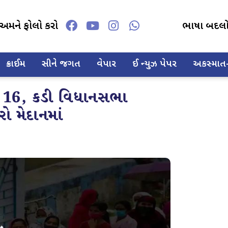
અમને ફોલો કરો
ભાષા બદલ
ક્રાઈમ
સીને જગત
વેપાર
ઈ ન્યુઝ પેપર
અકસ્માત-દ
ે 16, કડી વિધાનસભા
રો મેદાનમાં