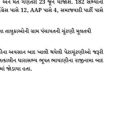
 છે, અને મત ગણતરી 23 જૂને યોજાશે. 182 સભ્યોની
ગ્રેસ પાસે 12, AAP પાસે 4, સમાજવાદી પાર્ટી પાસે
કીના અવસાન બાદ ખાલી થયેલી પેટાચૂંટણીઓ જરૂરી
ત્કાલીન ધારાસભ્ય ભૂપત ભાયાણીના રાજીનામા બાદ
ં જોડાયા હતા.