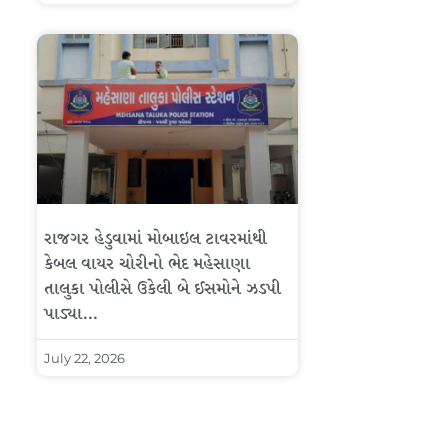
રાજગર હેડુવામાં મોબાઇલ ટાવરમાંથી
કેબલ વાયર ચોરીનો ભેદ મહેસાણા
તાલુકા પોલીસે ઉકેલી બે ઈસમોને ઝડપી
પાડ્યા…
July 22, 2026