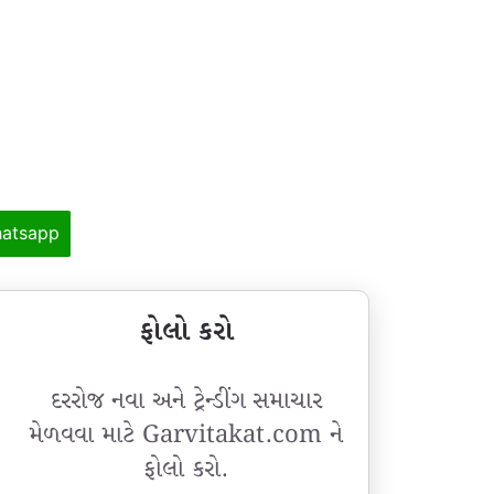
atsapp
ફોલો કરો
દરરોજ નવા અને ટ્રેન્ડીંગ સમાચાર
મેળવવા માટે Garvitakat.com ને
ફોલો કરો.