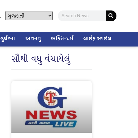
ો
ુર્ઘટના
અવનવું
ભક્તિ-ધર્મ
લાઈફ સ્ટાઇલ
સૌથી વધુ વંચાયેલું