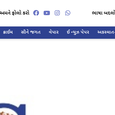
અમને ફોલો કરો
ભાષા બદલ
ક્રાઈમ
સીને જગત
વેપાર
ઈ ન્યુઝ પેપર
અકસ્માત-દ