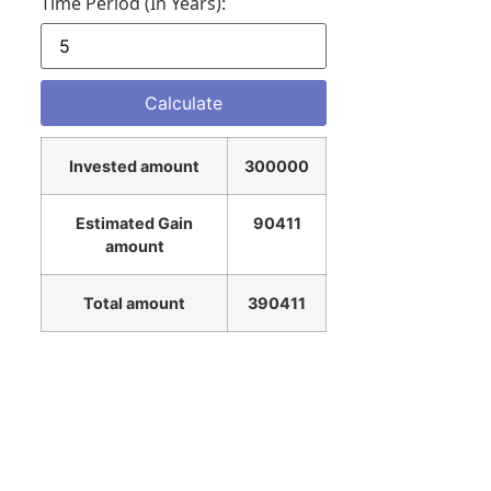
Time Period (in Years):
Invested amount
300000
Estimated Gain
90411
amount
Total amount
390411