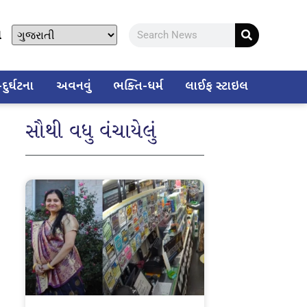
ો
ુર્ઘટના
અવનવું
ભક્તિ-ધર્મ
લાઈફ સ્ટાઇલ
સૌથી વધુ વંચાયેલું