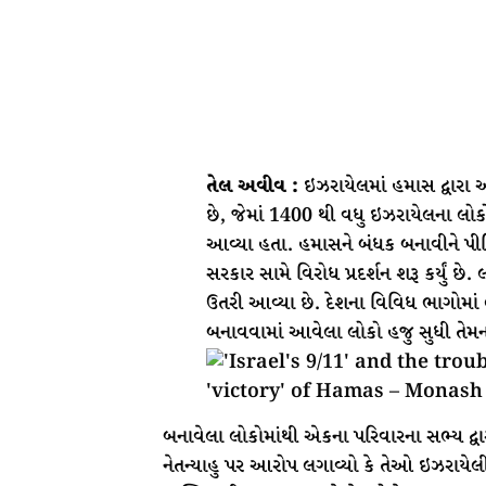
તેલ અવીવ :
ઇઝરાયેલમાં હમાસ દ્વારા અ
છે, જેમાં 1400 થી વધુ ઇઝરાયેલના લોક
આવ્યા હતા. હમાસને બંધક બનાવીને પીડ
સરકાર સામે વિરોધ પ્રદર્શન શરૂ કર્યું છે
ઉતરી આવ્યા છે. દેશના વિવિધ ભાગોમાં 
બનાવવામાં આવેલા લોકો હજુ સુધી તેમના ઘ
બનાવેલા લોકોમાંથી એકના પરિવારના સભ્ય દ્વ
નેતન્યાહુ પર આરોપ લગાવ્યો કે તેઓ ઇઝરાયેલ