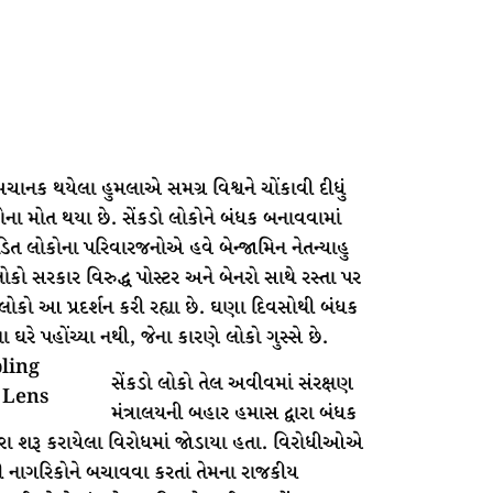
ચાનક થયેલા હુમલાએ સમગ્ર વિશ્વને ચોંકાવી દીધું
ોના મોત થયા છે. સેંકડો લોકોને બંધક બનાવવામાં
િત લોકોના પરિવારજનોએ હવે બેન્જામિન નેતન્યાહુ
. લોકો સરકાર વિરુદ્ધ પોસ્ટર અને બેનરો સાથે રસ્તા પર
લોકો આ પ્રદર્શન કરી રહ્યા છે. ઘણા દિવસોથી બંધક
રે પહોંચ્યા નથી, જેના કારણે લોકો ગુસ્સે છે.
સેંકડો લોકો તેલ અવીવમાં સંરક્ષણ
મંત્રાલયની બહાર હમાસ દ્વારા બંધક
ારા શરૂ કરાયેલા વિરોધમાં જોડાયા હતા. વિરોધીઓએ
ી નાગરિકોને બચાવવા કરતાં તેમના રાજકીય