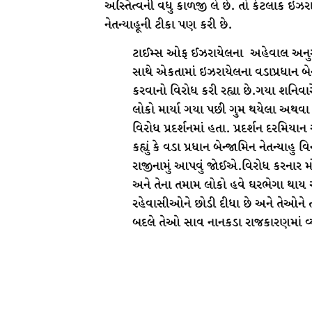
અસ્તિત્વની વધુ કાળજી લે છે. તો કેટલાક 
નેતન્યાહૂની ટીકા પણ કરી છે.
ટાઈમ્સ ઓફ ઈઝરાયેલના અહેવાલ અનુસા
સાથે એકતામાં ઇઝરાયેલના વડાપ્રધાન બેન્
કરવાનો વિરોધ કરી રહ્યા છે.ગયા શનિવાર
લોકો માર્યા ગયા પછી ગુમ થયેલા અથવા 
વિરોધ પ્રદર્શનમાં હતા. પ્રદર્શન દરમિ
કહ્યું કે વડા પ્રધાન બેન્જામિન નેતન્યા
રાજીનામું આપવું જોઈએ.વિરોધ કરનાર મોનિકા 
અને તેના તમામ લોકો હવે ઘરભેગા થાય 
રહેવાસીઓને છોડી દીધા છે અને તેઓને 
બદલે તેઓ સાવ નાનકડા રાજકારણમાં વ્ય