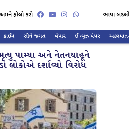
અમને ફોલો કરો
ભાષા બદલ
ક્રાઈમ
સીને જગત
વેપાર
ઈ ન્યુઝ પેપર
અકસ્માત-દ
ત્યુ પામ્યા અને નેતનયાહૂને
ડો લોકોએ દર્શાવ્યો વિરોધ