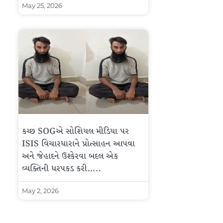
May 25, 2026
કચ્છ SOGએ સોશિયલ મીડિયા પર
ISIS વિચારધારાને પ્રોત્સાહન આપવા
અને જેહાદને ઉશ્કેરવા બદલ એક
વ્યક્તિની ધરપકડ કરી…..
May 2, 2026