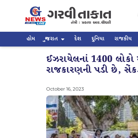
હોમ
ગુજરાત
દેશ
દુનિયા
રાજકીય
ઈઝરાયેલનાં 1400 લોકો મૃ
રાજકારણની પડી છે, સેંક
October 16, 2023