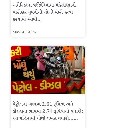
અમેરિકાના વર્જિનિયામાં મહેસાણાની
પાટીદાર યુવતીની ગોળી મારી હત્યા
કરવામાં આવી…
May 26, 2026
પેટ્રોલના ભાવમાં 2.61 રૂપિયા અને
ડીઝલના ભાવમાં 2.71 રૂપિયાનો વધારો;
આ મહિનામાં ચોથી વખત વધારો……