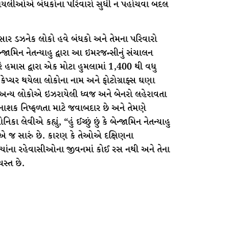
ઇઝરાયલીઓએ બંધકોના પરિવારો સુધી ન પહોંચવા બદલ
ર ડઝનેક લોકો હવે બંધકો અને તેમના પરિવારો
જામિન નેતન્યાહુ દ્વારા આ ઇમરજન્સીનું સંચાલન
ે હમાસ દ્વારા એક મોટા હુમલામાં 1,400 થી વધુ
કેપ્ચર થયેલા લોકોના નામ અને ફોટોગ્રાફ્સ ઘણા
યાન અન્ય લોકોએ ઇઝરાયેલી ધ્વજ અને બેનરો લહેરાવતા
હુ વિનાશક નિષ્ફળતા માટે જવાબદાર છે અને તેમણે
લેવીએ કહ્યું, “હું ઈચ્છું છું કે બેન્જામિન નેતન્યાહુ
એ જ સારું છે. કારણ કે તેઓએ દક્ષિણના
ત્યાંના રહેવાસીઓના જીવનમાં કોઈ રસ નથી અને તેના
સ્ત છે.