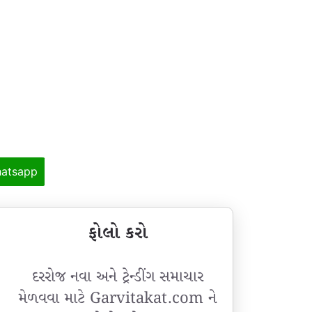
atsapp
ફોલો કરો
દરરોજ નવા અને ટ્રેન્ડીંગ સમાચાર
મેળવવા માટે Garvitakat.com ને